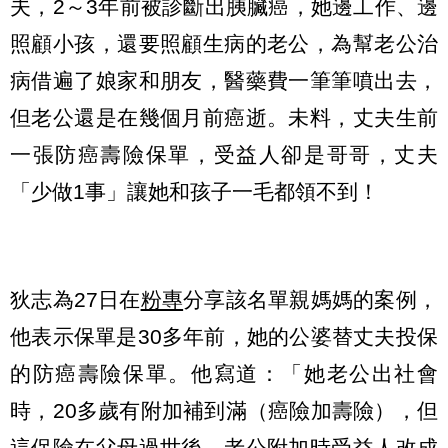
夫，2～3年前被診斷出胰臟癌，她邊工作、邊
照顧小孩，還要照顧生病的老公，為幫老公治
病借遍了娘家和朋友，醫藥費一筆筆噴出去，
但老公還是在幾個月前癌逝。未料，丈夫生前
一張防癌壽險保單，受益人卻是哥哥，丈夫
「少做1事」讓她和孩子一毛都領不到！
狄志為27日在
粉專
分享該名單親媽媽的案例，
他表示保單是30多年前，她的公婆替丈夫投保
的防癌壽險保單。他寫道：「她老公出社會
時，20多歲有附加補到滿（癌險加壽險），但
這保險在父母過世後、老公附加時受益人改成