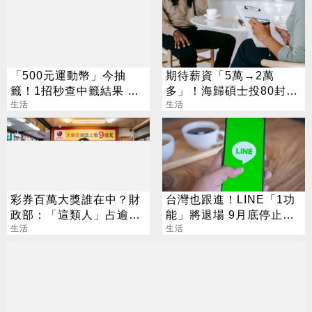
「500元運動幣」今抽
期待薪資「5萬→2萬
籤！1招秒查中籤結果 領
多」！海歸碩士投80封履
取、使用方法一次看
生活
歷沒上岸：連香蕉都不給
生活
彩券百萬大獎誰在中？財
台灣也跟進！LINE「1功
政部：「這類人」占逾6
能」將退場 9月底停止服
成
生活
務
生活