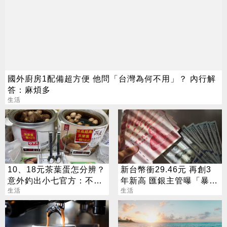
國外廚房1配備超方便 他問「台灣為何不用」？ 內行解
答：麻煩多
生活
10、18元茶葉蛋怎分辨？
新台幣衝29.46元 再創3
意外釣出小七官方：不用
年新高 匯銀主管曝「暴
擔心「判蛋力」
生活
衝」原因
生活