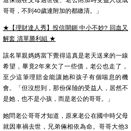
哥哥，不到40歲連附加的都繳清。」
★【理財達人秀】投信開鍘 中小不妙? 回血又
解套 清單勝利組
★
該名單親媽媽當下覺得這真是老天送來的一線
希望，畢竟2年來欠了一些債，老公也走了，
至少這筆理賠金能讓她和孩子有個喘息的機
會。「但沒想到，那份保險的受益人，居然不
是她，也不是小孩，而是老公的哥哥。」
她問老公哥哥才知道，原來老公在國中時父母
就因車禍去世，兄弟倆相依為命。哥哥大他3