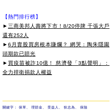
【熱門排行榜】
►
三商美邦人壽將下市！8/20停牌 千張大戶
還有252人
►
6月賣股買房根本賺爛？ 網哭：陶朱隱園
頭期款已賠光
►
買疫苗被詐10億！ 慈濟發「3點聲明」：
全力捍衛捐款人權益
關鍵字：
保單
、
理賠金
、
受益人
、
狄志為
、
保險