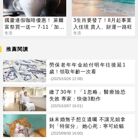
國慶連假咖啡優惠！ 萊爾
3生肖要發了！8月起事業
富祭買一送一 7-11「加
入佳境 貴人、財運一路旺
10元多1杯」
生活
生活
推薦閱讀
勞保老年年金給付明年往後延1
歲！領取年齡一次看
(2025/10/26 12:08)
繳了30年！「1忽略」醫療險恐
失效 專家：快做3動作
(2025/10/07 16:01)
妹未婚無子想立遺囑 不讓兄姐拿
到「特留分」 她心死：寧可給貓
(2025/09/30 16:00)