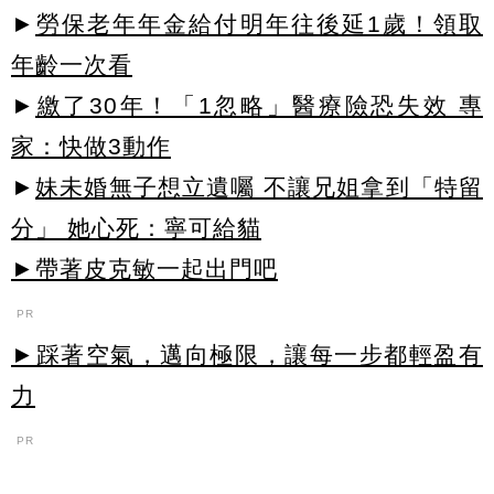
►
勞保老年年金給付明年往後延1歲！領取
年齡一次看
►
繳了30年！「1忽略」醫療險恐失效 專
家：快做3動作
►
妹未婚無子想立遺囑 不讓兄姐拿到「特留
分」 她心死：寧可給貓
►帶著皮克敏一起出門吧
PR
►踩著空氣，邁向極限，讓每一步都輕盈有
力
PR