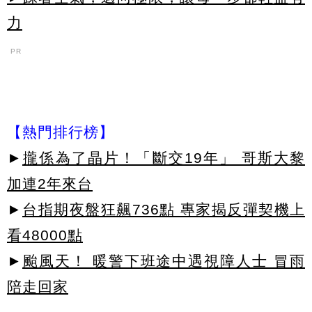
力
PR
【熱門排行榜】
►
攏係為了晶片！「斷交19年」 哥斯大黎
加連2年來台
►
台指期夜盤狂飆736點 專家揭反彈契機上
看48000點
►
颱風天！ 暖警下班途中遇視障人士 冒雨
陪走回家