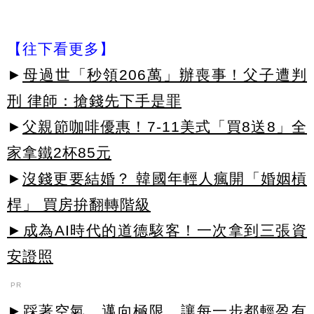
【往下看更多】
►
母過世「秒領206萬」辦喪事！父子遭判
刑 律師：搶錢先下手是罪
►
父親節咖啡優惠！7-11美式「買8送8」全
家拿鐵2杯85元
►
沒錢更要結婚？ 韓國年輕人瘋開「婚姻槓
桿」 買房拚翻轉階級
►成為AI時代的道德駭客！一次拿到三張資
安證照
PR
►踩著空氣，邁向極限，讓每一步都輕盈有