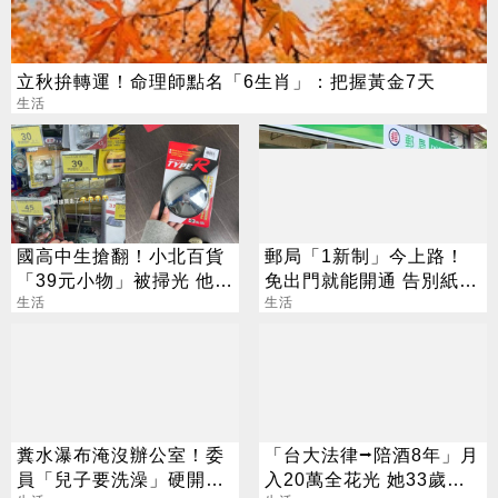
立秋拚轉運！命理師點名「6生肖」：把握黃金7天
生活
國高中生搶翻！小北百貨
郵局「1新制」今上路！
「39元小物」被掃光 他跑
免出門就能開通 告別紙本
3家買不到
生活
不用跑臨櫃
生活
糞水瀑布淹沒辦公室！委
「台大法律⭢陪酒8年」月
員「兒子要洗澡」硬開水
入20萬全花光 她33歲重