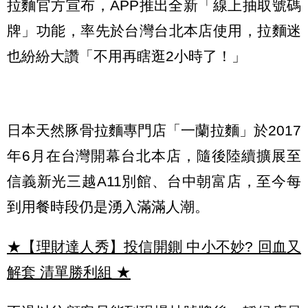
拉麵官方宣布，APP推出全新「線上抽取號碼
牌」功能，率先於台灣台北本店使用，拉麵迷
也紛紛大讚「不用再瞎逛2小時了！」
日本天然豚骨拉麵專門店「一蘭拉麵」於2017
年6月在台灣開幕台北本店，隨後陸續擴展至
信義新光三越A11別館、台中朝富店，至今每
到用餐時段仍是湧入滿滿人潮。
★【理財達人秀】投信開鍘 中小不妙? 回血又
解套 清單勝利組
★