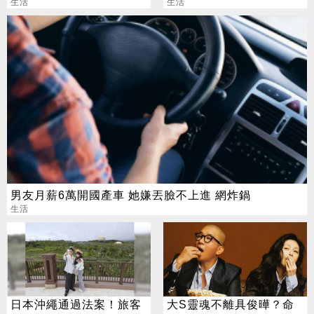
塔 鄰居大崩潰
生活
考醫牙：我只想賺錢
生活
男友月薪6萬開國產車 她嫌丟臉不上進 網炸鍋
生活
日本沖繩通過法案！旅客
大S靈魂不離具俊曄？命