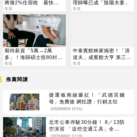
將徵2%住宿稅 最快
理師曝已成「陰陽夫妻」
2026年上路
生活
生活
期待薪資「5萬→2萬
中泰賓館林家揭密！「清
多」！海歸碩士投80封履
道夫」成賓館大亨 第三代
歷沒上岸：連香蕉都不給
生活
還建東方文華
生活
推薦閱讀
捷運板南線爆紅！「武德宮錢
母」免費搶 網狂讚：行銷太狂
(2026/08/03 15:51)
北市公車停駛30分鐘！ 8／13防
空演習 「這些交通工具」全面管
制
(2026/08/02 13:19)