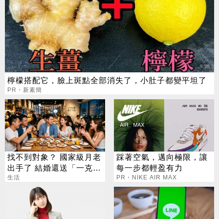
檸檬搭配它，臉上斑點全部消失了，小肚子都變平坦了
PR・新素簡
找不到對象？ 國家級月老
踩著空氣，邁向極限，讓
出手了 結婚還送「一克拉
每一步都輕盈有力
鑽戒」
生活
PR・NIKE AIR MAX