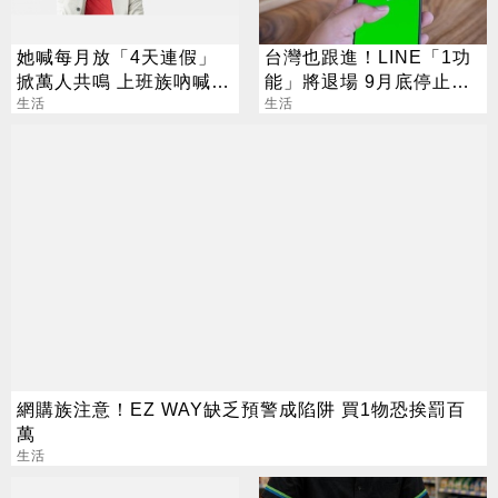
她喊每月放「4天連假」
台灣也跟進！LINE「1功
掀萬人共鳴 上班族吶喊：
能」將退場 9月底停止服
這樣才活得像人
生活
務
生活
網購族注意！EZ WAY缺乏預警成陷阱 買1物恐挨罰百
萬
生活