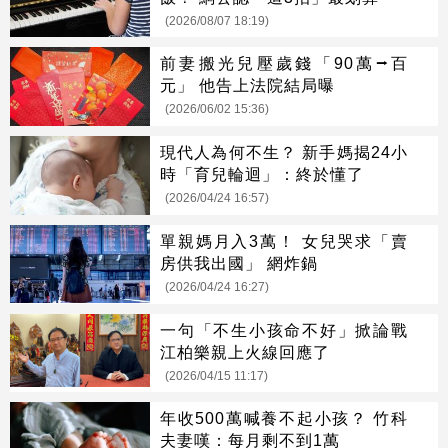
(2026/08/07 18:19)
前妻搬光兒壓歲錢「90萬⭢百
元」 他告上法院結局曝
(2026/06/02 15:36)
現代人為何不生？ 新手媽揭24小
時「育兒輪迴」：終於懂了
(2026/04/24 16:57)
單親媽月入3萬！ 女兒哭求「賣
房供我出國」 網炸鍋
(2026/04/24 16:27)
一句「不生小孩命不好」掀論戰
江柏樂親上火線回應了
(2026/04/15 11:17)
年收500萬喊養不起小孩？ 竹科
夫妻嘆：每月剩不到1萬