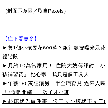
（封面示意圖／取自Pexels）
【往下看更多】
►
養1個小孩要花600萬？銀行數據曝光最花
錢階段
►
月給10萬當家用！ 住院大嫂傳訊討「小
孩補習費」 她心寒：我只是個工具人
►
年薪180萬想讓另一半全職育兒 過來人曝
「7位數開銷」：孩子才小班
►起床就先做件事，沒三天小腹就不見了!