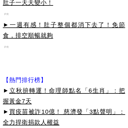
肚子一天天變小！
PR
►一週有感！肚子整個都消下去了！免節
食，排空順暢就夠
PR
【熱門排行榜】
►
立秋拚轉運！命理師點名「6生肖」：把
握黃金7天
►
買疫苗被詐10億！ 慈濟發「3點聲明」：
全力捍衛捐款人權益