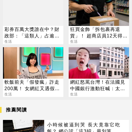
彩券百萬大獎誰在中？財
狂買金飾「拆包裹再退
政部：「這類人」占逾6
貨」！ 超商店員12天得手
成
生活
39萬 下場出爐
生活
軟飯前夫「假發瘋」詐走
網紅怒罵台灣！在法國見
200萬！ 女網紅又遇假富
中國銀行激動狂喊：太驕
豪 養套殺噴2千萬
生活
傲
生活
推薦閱讀
小時候被逼到哭 長大竟靠它吃
飯？ 網公認「這3招」最划算