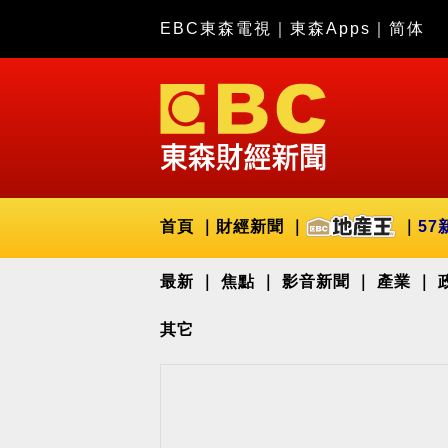
EBC東森電視
｜
東森Apps
｜
简体
首頁
財經新聞
57
最新
焦點
影音新聞
產業
其它