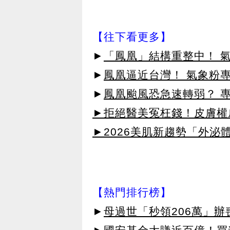
【往下看更多】
►
「鳳凰」結構重整中！ 
►
鳳凰逼近台灣！ 氣象粉
►
鳳凰颱風恐急速轉弱？ 
►拒絕醫美冤枉錢！皮膚權威指
►2026美肌新趨勢「外泌體
【熱門排行榜】
►
母過世「秒領206萬」