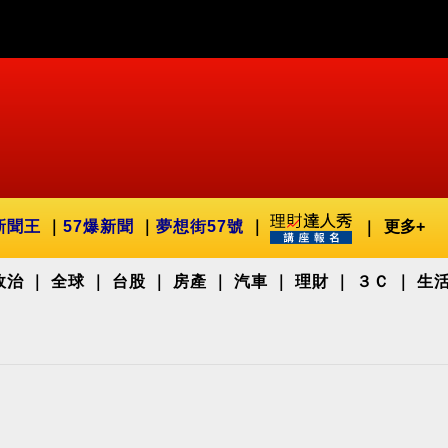
新聞王
57爆新聞
夢想街57號
更多+
政治
全球
台股
房產
汽車
理財
３Ｃ
生