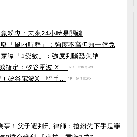
氣象粉專：未來24小時是關鍵
專曝「風雨時程」：強度不高但無一倖免
專家曝「1變數」：強度判斷恐失準
定：矽谷電波 X ...
PR・矽谷電波X
＋矽谷電波X」聯手...
PR・矽谷電波X
辦喪事！父子遭判刑 律師：搶錢先下手是罪