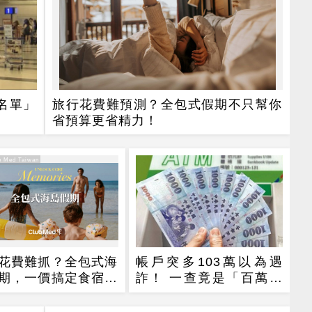
名單」
旅行花費難預測？全包式假期不只幫你
省預算更省精力！
 Med Taiwan
花費難抓？全包式海
帳戶突多103萬以為遇
期，一價搞定食宿玩
詐！ 一查竟是「百萬年
省錢更省心！
終」