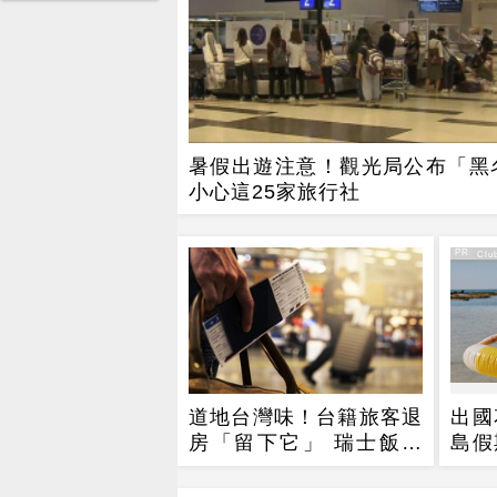
暑假出遊注意！觀光局公布「黑
小心這25家旅行社
PR
PR・Club
道地台灣味！台籍旅客退
出國
房「留下它」 瑞士飯店
島假
員工吃上癮
樂，