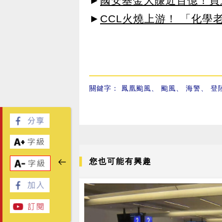
►
國安基金大賺近百億！買進
►
CCL火燒上游！ 「化學
關鍵字：
鳳凰颱風
、
颱風
、
海警
、
登
您也可能有興趣