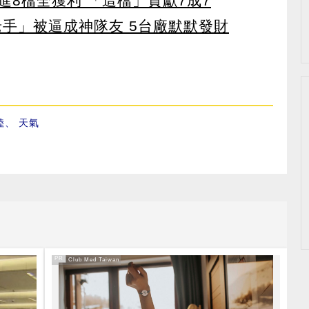
8檔全獲利 「這檔」貢獻7成7
老手」被逼成神隊友 5台廠默默發財
陸
、
天氣
PR
PR・Club Med Taiwan