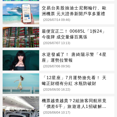
交易台美股抽迪士尼郵輪行、歐
洲機票 元大證券新開戶享多重禮
(2026/07/14 09:46)
最便宜正二！ 00685L「1拆24」
今復牌 成交量爆百萬張
(2026/07/07 13:13)
水逆發威了！ 唐綺陽示警「4星
座」運勢拉警報
(2026/07/06 09:56)
「12星座」7月運勢搶先看！ 天
蠍正財穩有分紅 水瓶防破財
(2026/06/30 16:22)
機票越查越貴？2組旅客同航班竟
「價差6千」旅遊達人1招破解迷
思
(2026/06/04 10:17)