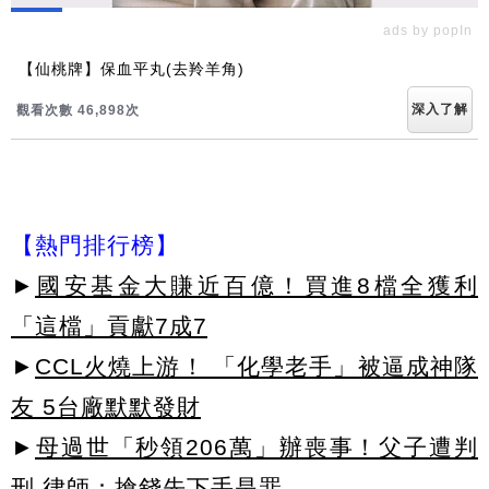
ads by popIn
【仙桃牌】保血平丸(去羚羊角)
深入了解
觀看次數 46,899次
【熱門排行榜】
►
國安基金大賺近百億！買進8檔全獲利
「這檔」貢獻7成7
►
CCL火燒上游！ 「化學老手」被逼成神隊
友 5台廠默默發財
►
母過世「秒領206萬」辦喪事！父子遭判
刑 律師：搶錢先下手是罪