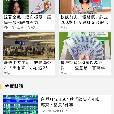
踩著空氣，邁向極限，讓
軟飯前夫「假發瘋」詐走
每一步都輕盈有力
200萬！ 女網紅又遇假富
PR・NIKE AIR MAX
豪 養套殺噴2千萬
生活
暑假出遊注意！觀光局公
帳戶突多103萬以為遇
布「黑名單」小心這25家
詐！ 一查竟是「百萬年
旅行社
生活
終」
生活
推薦閱讀
台股狂瀉1564點「險失守4萬」
專家：留意3件事
(2026/07/29 14:35)