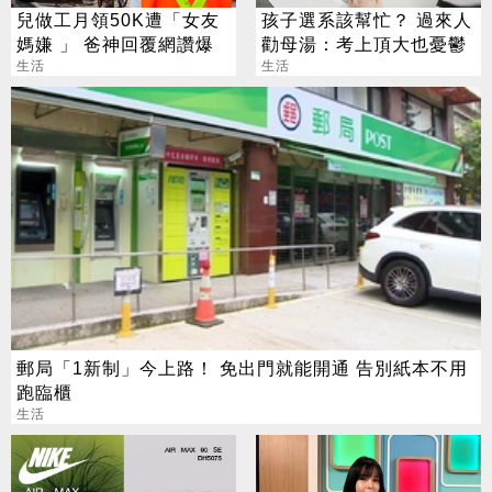
兒做工月領50K遭「女友
孩子選系該幫忙？ 過來人
媽嫌 」 爸神回覆網讚爆
勸母湯：考上頂大也憂鬱
生活
生活
郵局「1新制」今上路！ 免出門就能開通 告別紙本不用
跑臨櫃
生活