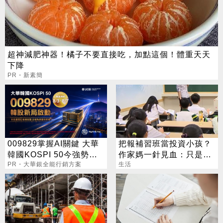
超神減肥神器！橘子不要直接吃，加點這個！體重天天
下降
PR・新素簡
009829掌握AI關鍵 大華
把報補習班當投資小孩？
韓國KOSPI 50今強勢開
作家媽一針見血：只是圖
募
PR・大華銀全能行銷方案
心安
生活