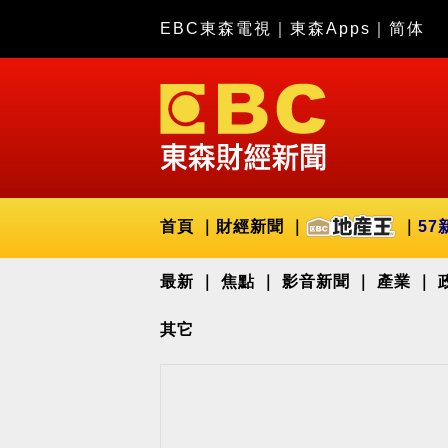
EBC東森電視
｜
東森Apps
｜
简体
首頁
財經新聞
57
最新
焦點
影音新聞
產業
其它