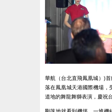
華航（台北直飛鳳凰城）)首
落在鳳凰城天港國際機場，
道地的舞龍舞獅表演，慶祝
剛落地就看到機坪，一堆機