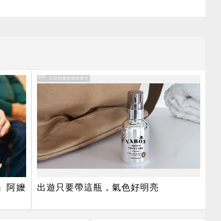
PR
PR・三得利健康網路商店
」阿嬤
出遊只要帶這瓶，氣色好明亮