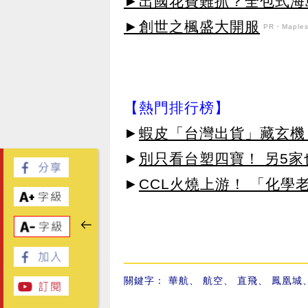
►出國花費難抓？全包式海島
►創世之楓盛大開服
PR・Maplest
【熱門排行榜】
►
蝦皮「台灣出貨」藏玄機
►
別只看台塑四寶！ 另5家
►
CCL火燒上游！ 「化學
關鍵字：
華航
、
航空
、
直飛
、
鳳凰城