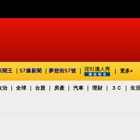
新聞王
57爆新聞
夢想街57號
更多+
政治
全球
台股
房產
汽車
理財
３Ｃ
生