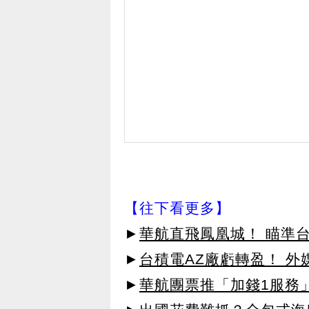
【往下看更多】
►
華航直飛鳳凰城！ 瞄準台
►
台積電AZ廠虧轉盈！ 
►
華航團票推「加錢1服務