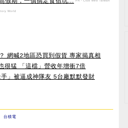
假期，一價搞定食宿玩...
PR・Club Med Taiwan
ory World
？ 網喊2地區恐買到假貨 專家揭真相
也很猛 「這檔」營收年增衝7倍
老手」被逼成神隊友 5台廠默默發財
、
台積電