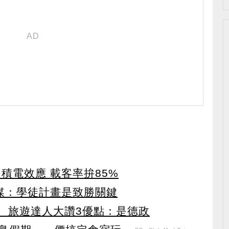
積電效應 載客率拚85%
外媒：學徒計畫是致勝關鍵
」 旅遊達人大讚3優點：是德政