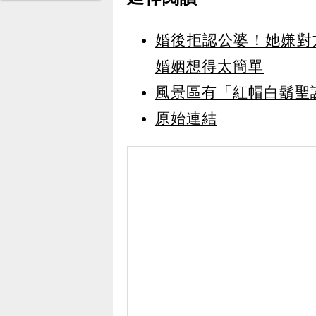
婚後拒認公婆！她嫌對
婚姻想得太簡單
風景區有「紅帽白鬍聖
原始連結