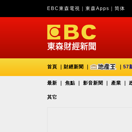
EBC東森電視
｜
東森Apps
｜
简体
首頁
財經新聞
57
最新
焦點
影音新聞
產業
其它