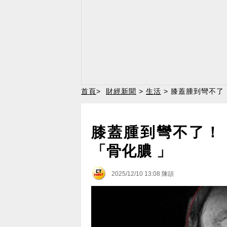
首頁
>
財經新聞
>
生活
> 膝蓋腫到彎不了
膝蓋腫到彎不了！
「骨化膿 」
2025/12/10 13:08
陳頡