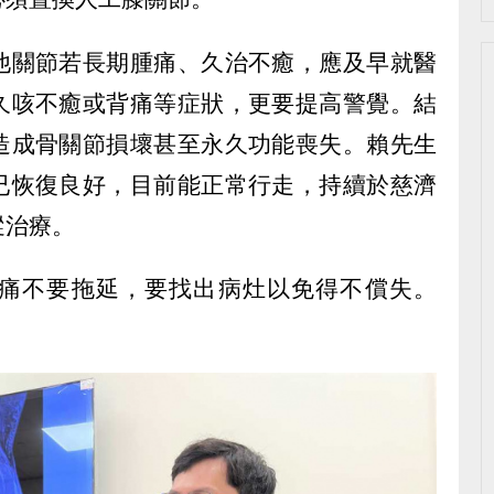
他關節若長期腫痛、久治不癒，應及早就醫
久咳不癒或背痛等症狀，更要提高警覺。結
造成骨關節損壞甚至永久功能喪失。賴先生
已恢復良好，目前能正常行走，持續於慈濟
蹤治療。
痛不要拖延，要找出病灶以免得不償失。