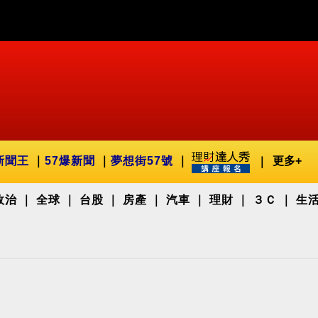
新聞王
57爆新聞
夢想街57號
更多+
政治
全球
台股
房產
汽車
理財
３Ｃ
生