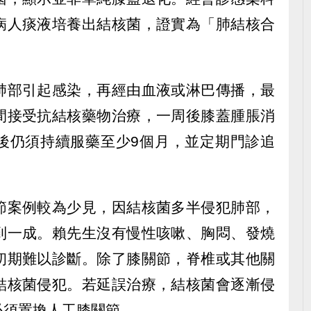
病人痰液培養出結核菌，證實為「肺結核合
肺部引起感染，再經由血液或淋巴傳播，最
間接受抗結核藥物治療，一周後膝蓋腫脹消
後仍須持續服藥至少9個月，並定期門診追
節案例較為少見，因結核菌多半侵犯肺部，
到一成。賴先生沒有慢性咳嗽、胸悶、發燒
初期難以診斷。除了膝關節，脊椎或其他關
結核菌侵犯。若延誤治療，結核菌會逐漸侵
必須置換人工膝關節。