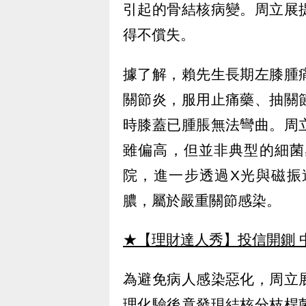
引起的骨結核病變。周立展
得不償失。
據了解，賴先生長期左膝腫
關節炎，服用止痛藥、抽關
時膝蓋已腫脹無法彎曲。周
雖偏高，但並非典型的細菌
院，進一步透過X光與磁振
膿，屬於嚴重關節感染。
★【理財達人秀】投信開鍘 
為避免病人感染惡化，周立
理化驗後竟發現結核分枝桿