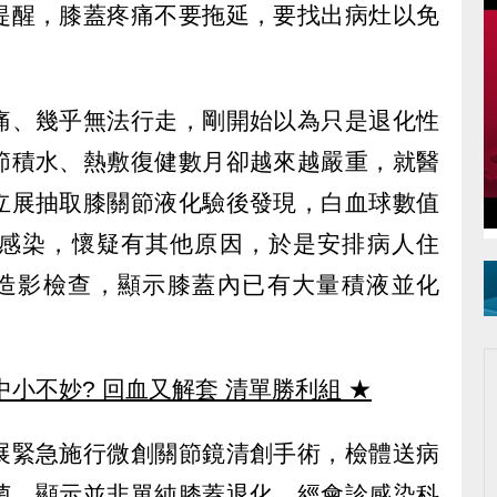
提醒，膝蓋疼痛不要拖延，要找出病灶以免
痛、幾乎無法行走，剛開始以為只是退化性
節積水、熱敷復健數月卻越來越嚴重，就醫
立展抽取膝關節液化驗後發現，白血球數值
感染，懷疑有其他原因，於是安排病人住
造影檢查，顯示膝蓋內已有大量積液並化
中小不妙? 回血又解套 清單勝利組
★
展緊急施行微創關節鏡清創手術，檢體送病
菌，顯示並非單純膝蓋退化。經會診感染科