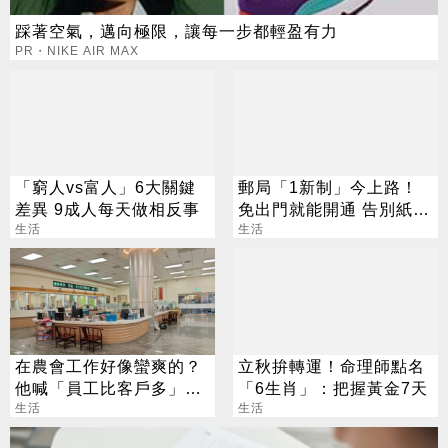
踩著空氣，邁向極限，讓每一步都輕盈有力
PR・NIKE AIR MAX
「窮人vs富人」6大關鍵
郵局「1新制」今上路！
差異 9成人每天做相反事
免出門就能開通 告別紙本
生活
不用跑臨櫃
生活
在農會工作好像蠻爽的？
立秋拚轉運！命理師點名
他喊「員工比客戶多」內
「6生肖」：把握黃金7天
行人曝真相
生活
生活