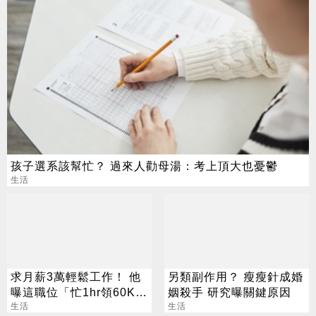
孩子選系該幫忙？ 過來人勸母湯：考上頂大也憂鬱
生活
求月薪3萬輕鬆工作！ 他
另類副作用？ 瘦瘦針成婚
曝這職位「忙1hr領60K」
姻殺手 研究曝關鍵原因
網瘋問：在哪
生活
生活