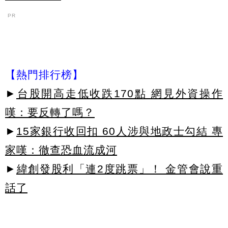
PR
【熱門排行榜】
►
台股開高走低收跌170點 網見外資操作
嘆：要反轉了嗎？
►
15家銀行收回扣 60人涉與地政士勾結 專
家嘆：徹查恐血流成河
►
緯創發股利「連2度跳票」！ 金管會說重
話了