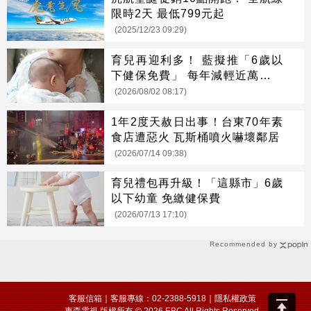
限時2天 最低799元起
(2025/12/23 09:29)
育兒再迎利多！ 藍擬推「6歲以
下健保免費」 每年減輕近萬元負
擔
(2026/08/02 08:17)
1年2度天赦日出事！台東70年素
食店遭惡火 瓦斯桶噴火嚇壞鄰居
(2026/07/14 09:38)
育兒禮包再升級！「這縣市」6歲
以下幼童 免繳健保費
(2026/07/13 17:10)
Recommended by
客服信箱
｜客服專線：02-2388-5918｜
隱私權政策