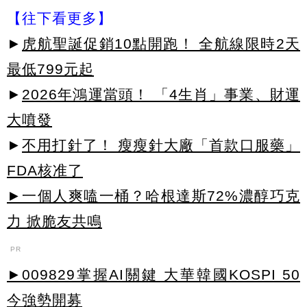
【往下看更多】
►
虎航聖誕促銷10點開跑！ 全航線限時2天
最低799元起
►
2026年鴻運當頭！ 「4生肖」事業、財運
大噴發
►
不用打針了！ 瘦瘦針大廠「首款口服藥」
FDA核准了
►一個人爽嗑一桶？哈根達斯72%濃醇巧克
力 掀脆友共鳴
PR
►009829掌握AI關鍵 大華韓國KOSPI 50
今強勢開募