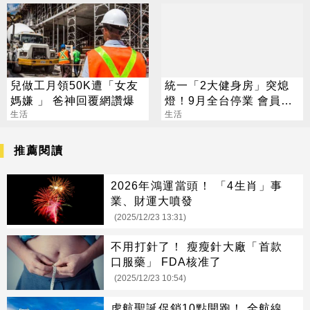
兒做工月領50K遭「女友
統一「2大健身房」突熄
媽嫌 」 爸神回覆網讚爆
燈！9月全台停業 會員退
生活
費方案一次看
生活
推薦閱讀
2026年鴻運當頭！ 「4生肖」事
業、財運大噴發
(2025/12/23 13:31)
不用打針了！ 瘦瘦針大廠「首款
口服藥」 FDA核准了
(2025/12/23 10:54)
虎航聖誕促銷10點開跑！ 全航線