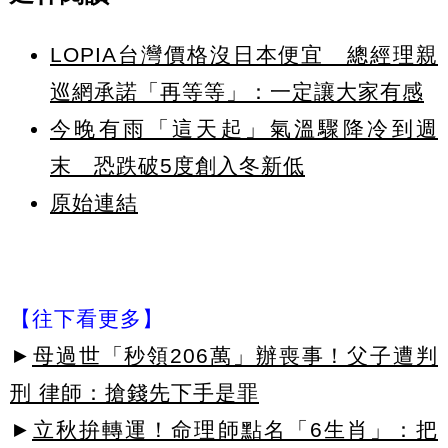
LOPIA台灣價格沒日本便宜 總經理親
巡網承諾「再等等」：一定讓大家有感
今晚有雨「這天起」氣溫驟降冷到週
末 恐跌破5度創入冬新低
原始連結
【往下看更多】
►
母過世「秒領206萬」辦喪事！父子遭判
刑 律師：搶錢先下手是罪
►
立秋拚轉運！命理師點名「6生肖」：把