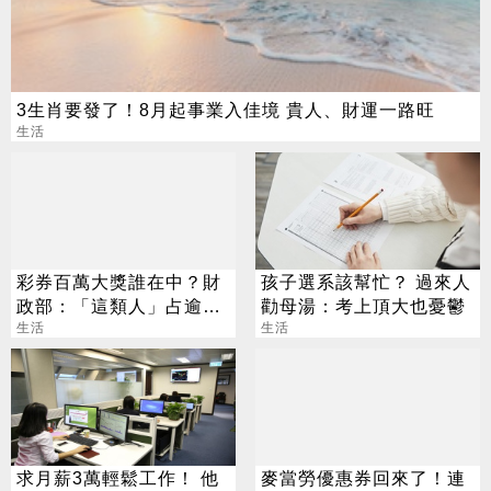
3生肖要發了！8月起事業入佳境 貴人、財運一路旺
生活
彩券百萬大獎誰在中？財
孩子選系該幫忙？ 過來人
政部：「這類人」占逾6
勸母湯：考上頂大也憂鬱
成
生活
生活
求月薪3萬輕鬆工作！ 他
麥當勞優惠券回來了！連