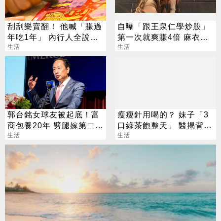
刮刮樂賣翻！ 他喊「賺過
自曝「跟王泉仁學炒股」
年吃1年」 內行人全說
第一次就爽賺4倍 麻衣：
了：生存不易
生活
感謝指導
生活
郭台銘女球友被起底！富
瘦瘦針用喝的？ 妹子「3
商包養20年 劈腿嫁第二任
口綠茶飽整天」 醫揭背後
老公
生活
真相
生活