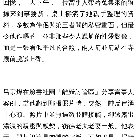
回憶，一天下午，一位當事人帶著蒐集來的證
據來到事務所，桌上攤滿了她親手整理的資
料，多數為伴侶與第三者間的私密畫面，但最
令他作嘔的，並非那些令人尷尬的性愛影像，
而是一張看似平凡的合照，兩人肩並肩站在寺
廟前虔誠上香。
呂宗燁在臉書社團「離婚討論區」分享當事人
案例，當他翻到那張照片時，突然一陣反胃湧
上心頭。照片中並無過激肢體接觸，卻透露出
濃濃的親密與默契，彷彿老夫老妻一般。他表