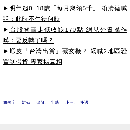
►
明年起0~18歲「每月爽領5千」 賴清德喊
話：此時不生待何時
►
台股開高走低收跌170點 網見外資操作
嘆：要反轉了嗎？
►
蝦皮「台灣出貨」藏玄機？ 網喊2地區恐
買到假貨 專家揭真相
關鍵字：
離婚
、
律師
、
出軌
、
小三
、
外遇