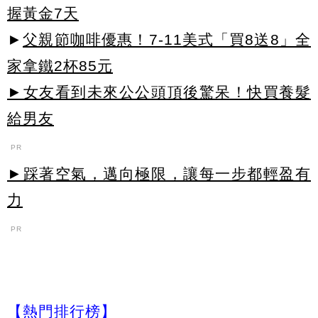
握黃金7天
►
父親節咖啡優惠！7-11美式「買8送8」全
家拿鐵2杯85元
►女友看到未來公公頭頂後驚呆！快買養髮
給男友
PR
►踩著空氣，邁向極限，讓每一步都輕盈有
力
PR
【熱門排行榜】