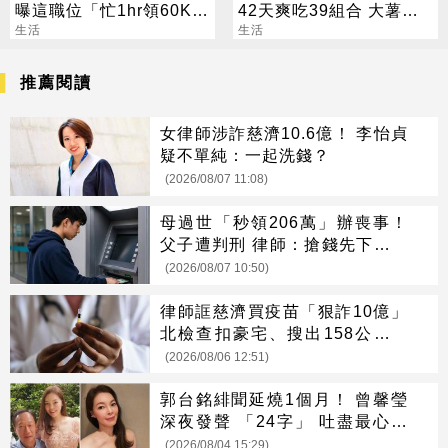
曝這職位「忙1hr領60K」
42天爽吃39組合 大薯、
網瘋問：在哪
生活
雞塊「加1元多1件」
生活
推薦閱讀
女律師涉詐慈濟10.6億！ 李怡貞
疑不單純：一起洗錢？
(2026/08/07 11:08)
母過世「秒領206萬」辦喪事！
父子遭判刑 律師：搶錢先下手是
罪
(2026/08/07 10:50)
律師誆慈濟買疫苗「狠詐10億」
北檢查扣豪宅、搜出158公斤黃
金
(2026/08/06 12:51)
郭台銘緋聞延燒1個月！ 曾馨瑩
深夜發聲 「24字」 吐盡最心繫
的事
(2026/08/04 15:29)