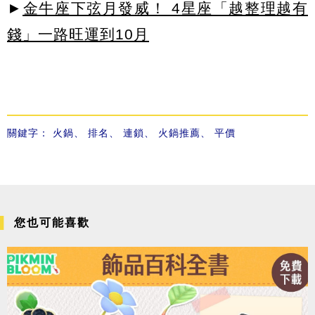
►
金牛座下弦月發威！ 4星座「越整理越有
錢」一路旺運到10月
關鍵字：
火鍋
、
排名
、
連鎖
、
火鍋推薦
、
平價
您也可能喜歡