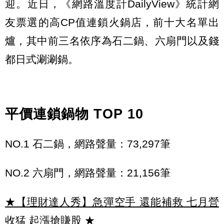
迎。近日，《網路溫度計DailyView》統計網
友票選的高CP值連鎖火鍋店，前十大名單出
爐，其中前三名依序為石二鍋、六扇門以及錢
都日式涮涮鍋。
平價連鎖鍋物 TOP 10
NO.1 石二鍋，網路聲量：73,297筆
NO.2 六扇門，網路聲量：21,156筆
★【理財達人秀】急彈空手 還能補救 七月營
收猛 起漲搶賺股
★