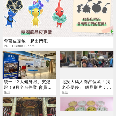
帶著皮克敏一起出門吧
PR・Pikmin Bloom
統一「2大健身房」突熄
北投大媽人肉占位嗆「我
燈！9月全台停業 會員退
老公要停」 網見影片：難
費方案一次看
生活
怪是夫妻
生活