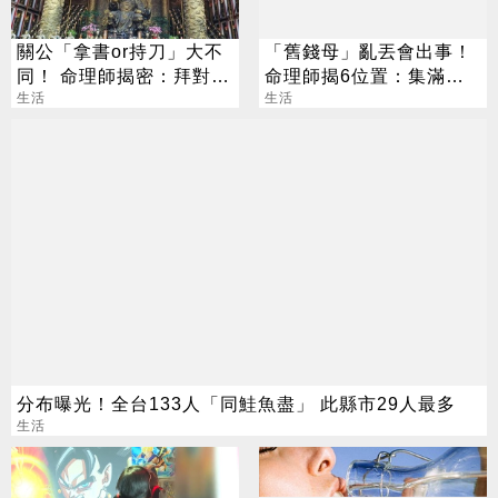
關公「拿書or持刀」大不
「舊錢母」亂丟會出事！
同！ 命理師揭密：拜對大
命理師揭6位置：集滿生
加分、拜錯恐虧本
生活
肖力量大
生活
分布曝光！全台133人「同鮭魚盡」 此縣市29人最多
生活