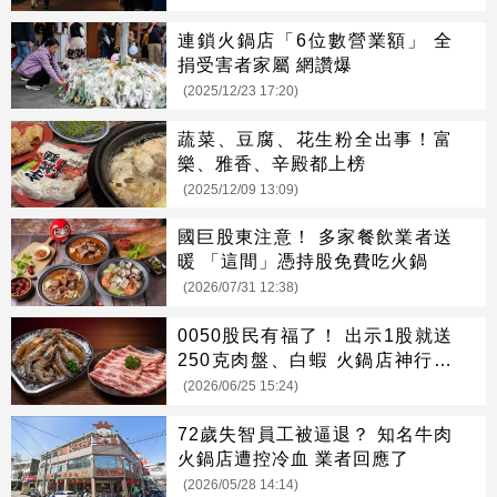
連鎖火鍋店「6位數營業額」 全
捐受害者家屬 網讚爆
(2025/12/23 17:20)
蔬菜、豆腐、花生粉全出事！富
樂、雅香、辛殿都上榜
(2025/12/09 13:09)
國巨股東注意！ 多家餐飲業者送
暖 「這間」憑持股免費吃火鍋
(2026/07/31 12:38)
0050股民有福了！ 出示1股就送
250克肉盤、白蝦 火鍋店神行銷
掀暴動
(2026/06/25 15:24)
72歲失智員工被逼退？ 知名牛肉
火鍋店遭控冷血 業者回應了
(2026/05/28 14:14)