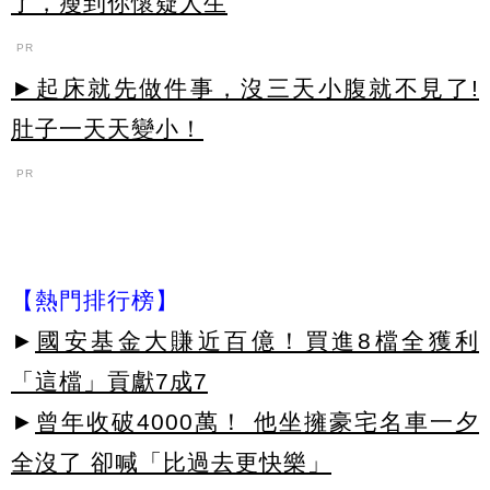
了，瘦到你懷疑人生
PR
►起床就先做件事，沒三天小腹就不見了!
肚子一天天變小！
PR
【熱門排行榜】
►
國安基金大賺近百億！買進8檔全獲利
「這檔」貢獻7成7
►
曾年收破4000萬！ 他坐擁豪宅名車一夕
全沒了 卻喊「比過去更快樂」