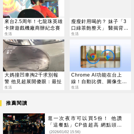
來台2.5周年！七龍珠英雄
瘦瘦針用喝的？ 妹子「3
卡牌遊戲機廠商辦紀念賽
口綠茶飽整天」 醫揭背後
生活
真相
生活
大媽撞凹車掏2千求別報
Chrome AI功能在台上
警 他見超展開傻眼：最扯
線！自動比價、圖像生成
生活
化身最強助理
生活
推薦閱讀
逛一次夜市可以買5份！ 他讚
「這餐點」CP值超高 網點頭：
分裝可賣300
(2026/01/02 15:56)