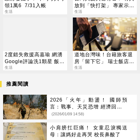
領1萬6 7/31入帳
放到「快打架」 專家示
生活
警：會過期
生活
2度錯失救援高嘉瑜 網湧
道地台灣味！台籍旅客退
Google評論洗1顆星 飯店
房「留下它」 瑞士飯店員
回應了
生活
工吃上癮
生活
推薦閱讀
2026「火年」動盪！ 國師預
言：戰事、天災恐增 經濟回升乏
力
(2026/01/09 14:58)
小肩膀扛巨痛！ 女童忍淚獨送
母：讓媽好走再哭 校長鼻酸了