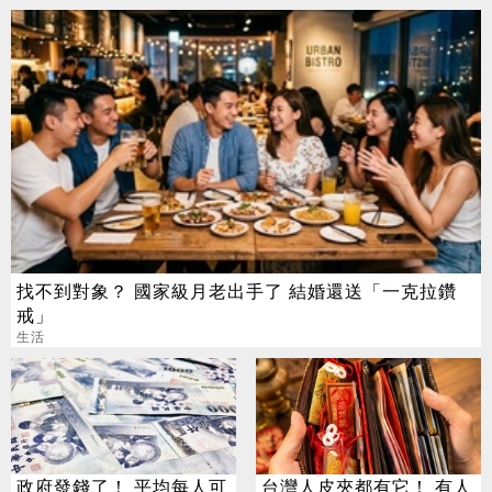
找不到對象？ 國家級月老出手了 結婚還送「一克拉鑽
戒」
生活
政府發錢了！ 平均每人可
台灣人皮夾都有它！ 有人