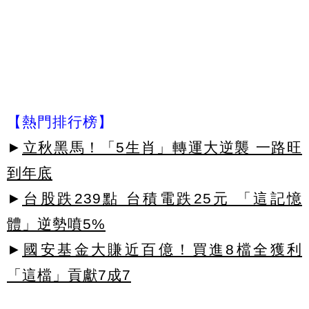
【熱門排行榜】
►
立秋黑馬！「5生肖」轉運大逆襲 一路旺
到年底
►
台股跌239點 台積電跌25元 「這記憶
體」逆勢噴5%
►
國安基金大賺近百億！買進8檔全獲利
「這檔」貢獻7成7