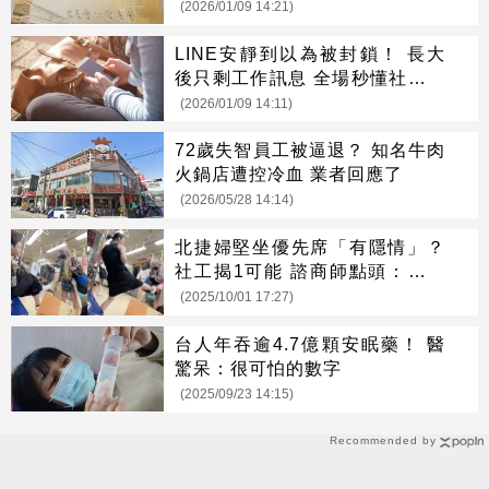
(2026/01/09 14:21)
LINE安靜到以為被封鎖！ 長大
後只剩工作訊息 全場秒懂社交現
實
(2026/01/09 14:11)
72歲失智員工被逼退？ 知名牛肉
火鍋店遭控冷血 業者回應了
(2026/05/28 14:14)
北捷婦堅坐優先席「有隱情」？
社工揭1可能 諮商師點頭：沒想
到
(2025/10/01 17:27)
台人年吞逾4.7億顆安眠藥！ 醫
驚呆：很可怕的數字
(2025/09/23 14:15)
Recommended by