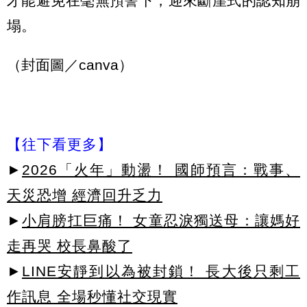
才能避免在毫無預警下，迎來斷崖式的認知崩
塌。
（封面圖／canva）
【往下看更多】
►
2026「火年」動盪！ 國師預言：戰事、
天災恐增 經濟回升乏力
►
小肩膀扛巨痛！ 女童忍淚獨送母：讓媽好
走再哭 校長鼻酸了
►
LINE安靜到以為被封鎖！ 長大後只剩工
作訊息 全場秒懂社交現實