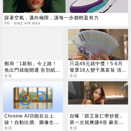
踩著空氣，邁向極限，讓每一步都輕盈有力
PR・NIKE AIR MAX
郵局「1新制」今上路！
只花49元就中獎！5-6月
免出門就能開通 告別紙本
發票18人變千萬富翁 清冊
不用跑臨櫃
生活
下午公布
生活
Chrome AI功能在台上
自曝「跟王泉仁學炒股」
線！自動比價、圖像生成
第一次就爽賺4倍 麻衣：
化身最強助理
生活
感謝指導
生活