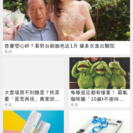
曾馨瑩心碎？看郭台銘臉色近1月 爆多次進出醫院
生活
大賣場買不到雞蛋？民眾
每條規定都有慘案！ 霸氣
憂「蛋荒再現」農業部回
咖啡廳「10歲⭣不接待」
應了
生活
萬人狂讚
生活