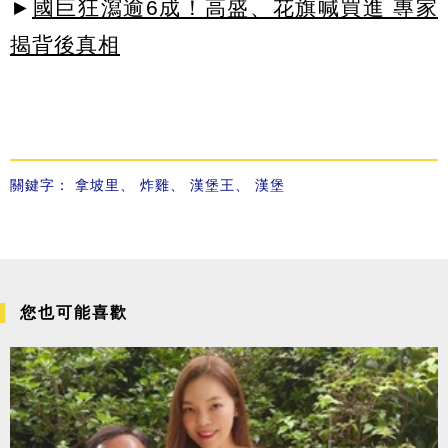
►
國巨狂瀉逾6成！高盛、花旗喊買進 專家
揭背後真相
關鍵字：
拿坡里
、
炸雞
、
漢堡王
、
漢堡
您也可能喜歡