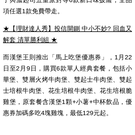
項任選1款免費帶走。
★【理財達人秀】投信開鍘 中小不妙? 回血又
解套 清單勝利組
★
而漢堡王則推出「馬上吃堡優惠券」，1月22
日至2月9日，購買6款單人經典套餐，包括小
華堡、雙層火烤牛肉堡、雙起士牛肉堡、雙起
士培根牛肉堡、花生培根牛肉堡、花生培根脆
雞堡，原套餐含漢堡1顆+小薯+中杯飲品，優
惠券加碼多吃4塊雞塊，最低129元起。