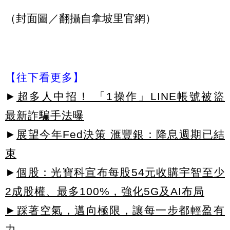
（封面圖／翻攝自拿坡里官網）
【往下看更多】
►
超多人中招！ 「1操作」LINE帳號被盜
最新詐騙手法曝
►
展望今年Fed決策 滙豐銀：降息週期已結
束
►
個股：光寶科宣布每股54元收購宇智至少
2成股權、最多100%，強化5G及AI布局
►踩著空氣，邁向極限，讓每一步都輕盈有
力