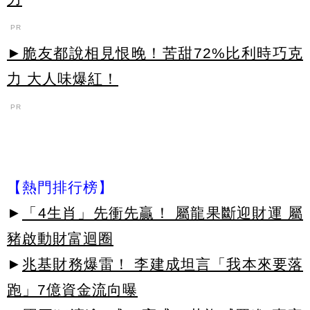
PR
►脆友都說相見恨晚！苦甜72%比利時巧克
力 大人味爆紅！
PR
【熱門排行榜】
►
「4生肖」先衝先贏！ 屬龍果斷迎財運 屬
豬啟動財富迴圈
►
兆基財務爆雷！ 李建成坦言「我本來要落
跑」7億資金流向曝