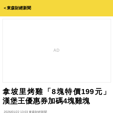
＜東森財經新聞
拿坡里烤雞「8塊特價199元」
漢堡王優惠券加碼4塊雞塊
2026/01/22 13:03
東森財經新聞