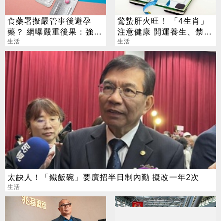
食藥署擬嚴管事後避孕
驚蟄肝火旺！ 「4生肖」
藥？ 網曝嚴重後果：強迫
注意健康 開運養生、禁忌
中獎當媽
生活
一次看
生活
太缺人！「鐵飯碗」要廣招半日制內勤 擬改一年2次
生活