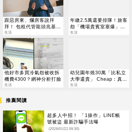
跟惡房東、爛房客說拜
年繳2.5萬還要排隊！旅客
拜！ 包租代管龍頭兆基董
怨「機場貴賓室塞爆」一
座：未來十年是黃金期
生活
票人共鳴
生活
他好市多買冷氣怨被收拆
幼兒園年燒30萬「比私立
機費4300？網神分析打臉
大學還貴」 Cheap：真心
生活
敬佩願意生
生活
推薦閱讀
超多人中招！ 「1操作」LINE帳
號被盜 最新詐騙手法曝
(2026/01/22 09:30)