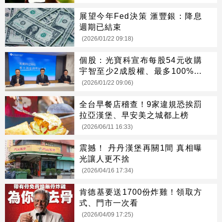
展望今年Fed決策 滙豐銀：降息
週期已結束
(2026/01/22 09:18)
個股：光寶科宣布每股54元收購
宇智至少2成股權、最多100%，
強化5G及AI布局
(2026/01/22 09:06)
全台早餐店稽查！9家違規恐挨罰
拉亞漢堡、早安美之城都上榜
(2026/06/11 16:33)
震撼！ 丹丹漢堡再關1間 真相曝
光讓人更不捨
(2026/04/16 17:34)
肯德基要送1700份炸雞！領取方
式、門市一次看
(2026/04/09 17:25)