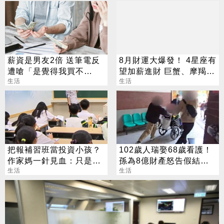
薪資是男友2倍 送筆電反
8月財運大爆發！ 4星座有
遭嗆「是覺得我買不
望加薪進財 巨蟹、摩羯最
起」？ 網齊勸快逃
生活
有感
生活
把報補習班當投資小孩？
102歲人瑞娶68歲看護！
作家媽一針見血：只是圖
孫為8億財產怒告假結婚
心安
生活
結局出爐
生活