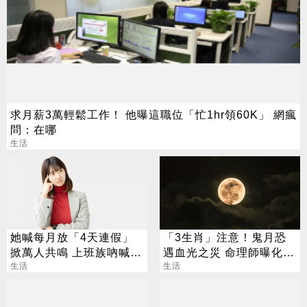
求月薪3萬輕鬆工作！ 他曝這職位「忙1hr領60K」 網瘋
問：在哪
生活
她喊每月放「4天連假」
「3生肖」注意！鬼月恐
掀萬人共鳴 上班族吶喊：
遇血光之災 命理師曝化解
這樣才活得像人
生活
法
生活