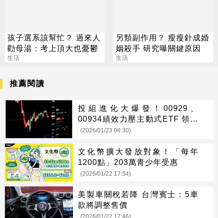
孩子選系該幫忙？ 過來人
另類副作用？ 瘦瘦針成婚
勸母湯：考上頂大也憂鬱
姻殺手 研究曝關鍵原因
生活
生活
推薦閱讀
投組進化大爆發！00929、
00934績效力壓主動式ETF 領軍
高股息標的強勢反撲
(2026/01/23 08:30)
文化幣擴大發放對象！「每年
1200點」203萬青少年受惠
(2026/01/22 17:54)
美製車關稅若降 台灣賓士：5車
款將調整售價
(2026/01/22 17:46)