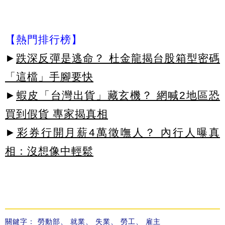
【熱門排行榜】
►
跌深反彈是逃命？ 杜金龍揭台股箱型密碼
「這檔」手腳要快
►
蝦皮「台灣出貨」藏玄機？ 網喊2地區恐
買到假貨 專家揭真相
►
彩券行開月薪4萬徵嘸人？ 內行人曝真
相：沒想像中輕鬆
關鍵字：
勞動部
、
就業
、
失業
、
勞工
、
雇主