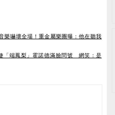
）
音樂嚇壞全場！重金屬樂團曝：他在聽我
永婕「端鳳梨」霍諾德滿臉問號 網笑：是