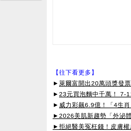
【往下看更多】
►
萊爾富開出20萬頭獎發票
►
23元買泡麵中千萬！ 7
►
威力彩飆6.9億！「4生
►2026美肌新趨勢「外泌體
►拒絕醫美冤枉錢！皮膚權威指