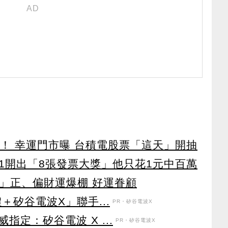
！ 幸運門市曝 台積電股票「這天」開抽
-11開出「8張發票大獎」他只花1元中百萬
肖」正、偏財運爆棚 好運眷顧
＋矽谷電波X」聯手...
PR・矽谷電波X
定：矽谷電波 X ...
PR・矽谷電波X