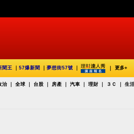
新聞王
57爆新聞
夢想街57號
更多+
政治
全球
台股
房產
汽車
理財
３Ｃ
生