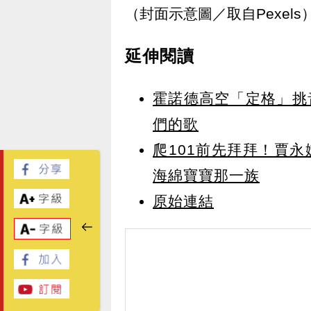
（封面示意圖／取自Pexels
延伸閱讀
霍諾德高空「定格」挑
們的歌
爬101前先拜拜！賈
海綿寶寶那一族
原始連結