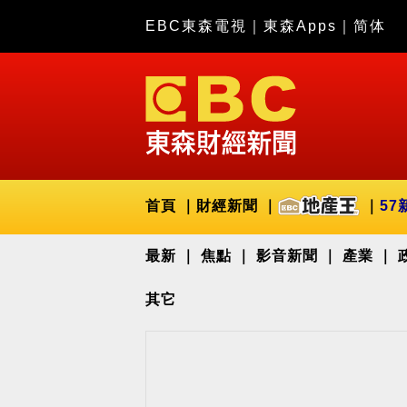
EBC東森電視
｜
東森Apps
｜
简体
首頁
財經新聞
57
最新
焦點
影音新聞
產業
其它