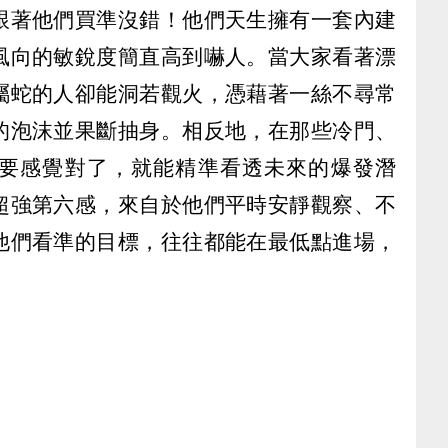
跟著他們買準沒錯！他們天生擁有一套內建
風向的敏銳度簡直高到嚇人。當大家看著漂
屬蛇的人卻能洞若觀火，憑藉著一絲不尋常
的泡沫並果斷抽身。相反地，在那些冷門、
要感覺對了，就能精準看透未來的爆發潛
超強第六感，來自於他們平時安靜觀察、不
他們看準的目標，往往都能在最低點進場，
）