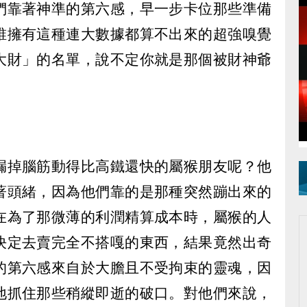
們靠著神準的第六感，早一步卡位那些準備
誰擁有這種連大數據都算不出來的超強嗅覺
大財」的名單，說不定你就是那個被財神爺
漏掉腦筋動得比高鐵還快的屬猴朋友呢？他
著頭緒，因為他們靠的是那種突然蹦出來的
在為了那微薄的利潤精算成本時，屬猴的人
決定去賣完全不搭嘎的東西，結果竟然出奇
的第六感來自於大膽且不受拘束的靈魂，因
地抓住那些稍縱即逝的破口。對他們來說，