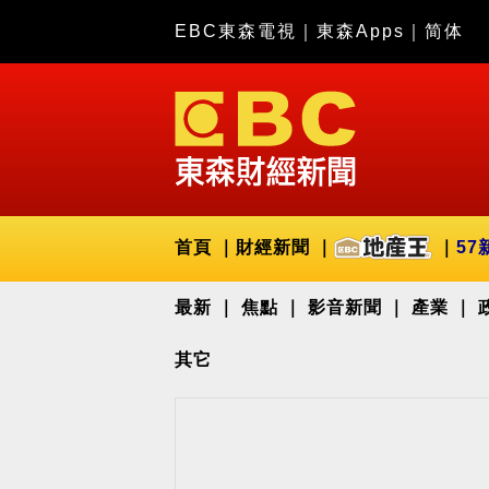
EBC東森電視
｜
東森Apps
｜
简体
首頁
財經新聞
57
最新
焦點
影音新聞
產業
其它