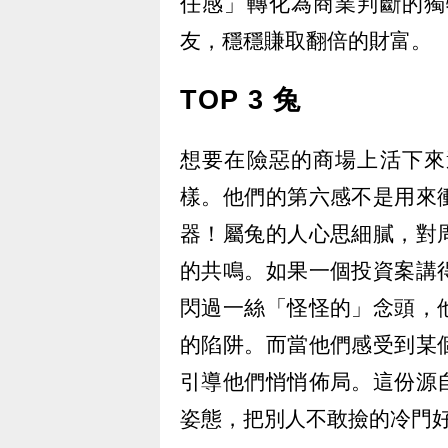
任感」轉化為商業判斷的獨
友，穩穩賺取翻倍的財富。
TOP 3 兔
想要在險惡的商場上活下來
樣。他們的第六感不是用來
器！屬兔的人心思細膩，對
的共鳴。如果一個投資案講
閃過一絲「怪怪的」念頭，
的陷阱。而當他們感受到某
引導他們悄悄佈局。這份源
姿態，把別人不敢撿的冷門