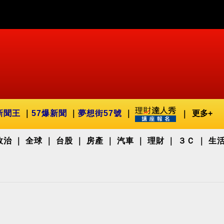
新聞王
57爆新聞
夢想街57號
更多+
政治
全球
台股
房產
汽車
理財
３Ｃ
生