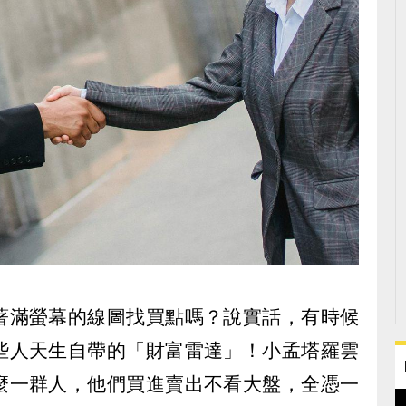
著滿螢幕的線圖找買點嗎？說實話，有時候
些人天生自帶的「財富雷達」！小孟塔羅雲
麼一群人，他們買進賣出不看大盤，全憑一