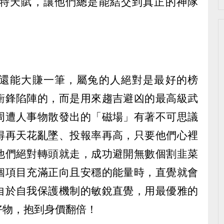
特天賦，讓他們總是能結交到真正的神隊
還能大賺一筆，屬兔的人絕對是最好的榜
衝鋒陷陣的，而是用來趨吉避凶的最高級武
周遭人事物散發出的「磁場」有著不可思議
得再天花亂墜、投報率再高，只要他們心裡
他們絕對轉頭就走，成功避開無數個割韭菜
個項目充滿正向且安穩的能量時，直覺就會
自於自我保護機制的敏銳直覺，用最優雅的
好物，抱到身價翻倍！