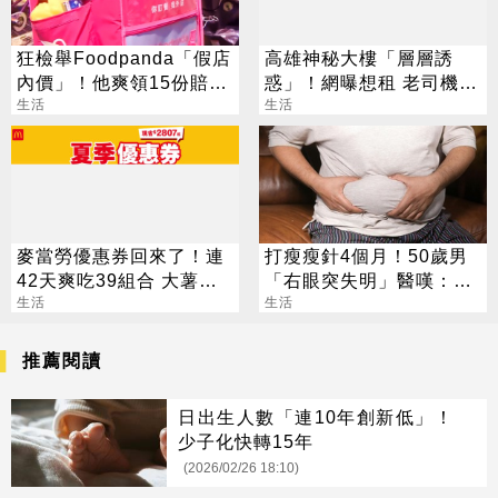
狂檢舉Foodpanda「假店
高雄神秘大樓「層層誘
內價」！他爽領15份賠償
惑」！網曝想租 老司機：
金 成功關鍵曝光
生活
每天會很晚回家
生活
麥當勞優惠券回來了！連
打瘦瘦針4個月！50歲男
42天爽吃39組合 大薯、
「右眼突失明」醫嘆：無
雞塊「加1元多1件」
生活
法恢復
生活
推薦閱讀
日出生人數「連10年創新低」！
少子化快轉15年
(2026/02/26 18:10)