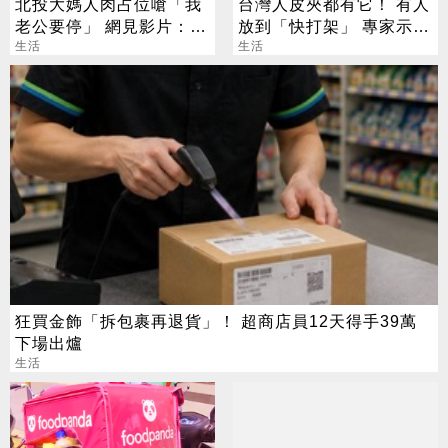
北投大媽人肉占位嗆「我
台灣人皮夾都有它！ 有人
老公要停」 網見影片：難
放到「快打架」 專家示
怪是夫妻
生活
警：會過期
生活
狂買金飾「拆包裹再退貨」！ 超商店員12天得手39萬
下場出爐
生活