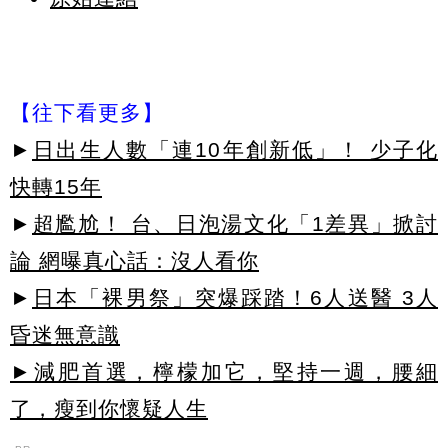
【往下看更多】
►
日出生人數「連10年創新低」！ 少子化
快轉15年
►
超尷尬！ 台、日泡湯文化「1差異」掀討
論 網曝真心話：沒人看你
►
日本「裸男祭」突爆踩踏！6人送醫 3人
昏迷無意識
►減肥首選，檸檬加它，堅持一週，腰細
了，瘦到你懷疑人生