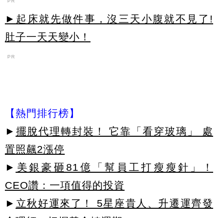
PR
►起床就先做件事，沒三天小腹就不見了!
肚子一天天變小！
PR
【熱門排行榜】
►
擺脫代理轉封裝！ 它靠「看穿玻璃」 處
置照飆2漲停
►
美銀豪砸81億「幫員工打瘦瘦針」！
CEO讚：一項值得的投資
►
立秋好運來了！ 5星座貴人、升遷運齊發