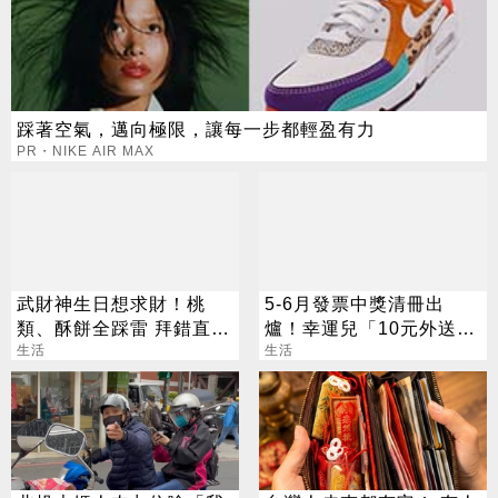
踩著空氣，邁向極限，讓每一步都輕盈有力
PR・NIKE AIR MAX
武財神生日想求財！桃
5-6月發票中獎清冊出
類、酥餅全踩雷 拜錯直接
爐！幸運兒「10元外送
「輸」掉
生活
費」抱走千萬大獎
生活