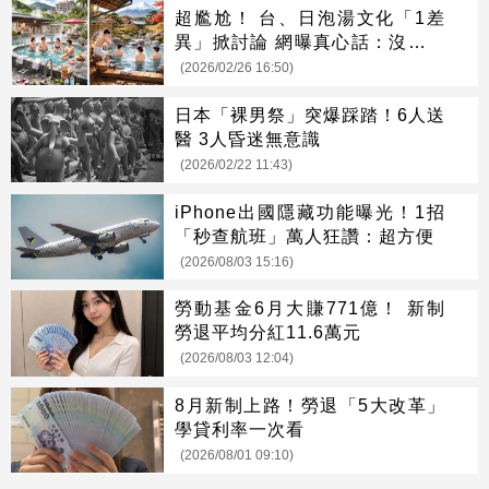
超尷尬！ 台、日泡湯文化「1差
異」掀討論 網曝真心話：沒人看
你
(2026/02/26 16:50)
日本「裸男祭」突爆踩踏！6人送
醫 3人昏迷無意識
(2026/02/22 11:43)
iPhone出國隱藏功能曝光！1招
「秒查航班」萬人狂讚：超方便
(2026/08/03 15:16)
勞動基金6月大賺771億！ 新制
勞退平均分紅11.6萬元
(2026/08/03 12:04)
8月新制上路！勞退「5大改革」
學貸利率一次看
(2026/08/01 09:10)