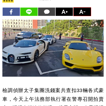
檢調偵辦太子集團洗錢案共查扣33輛各式豪
車，今天上午法務部執行署在警專召開拍賣