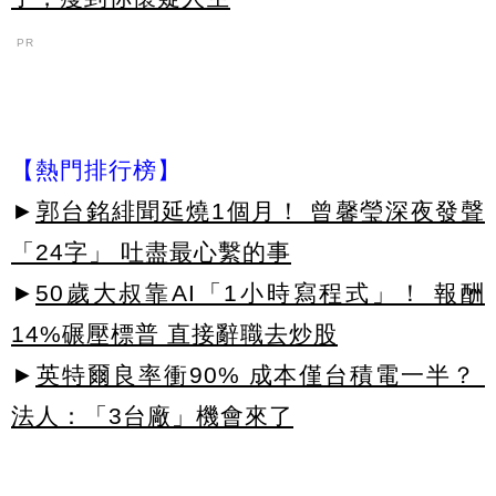
PR
【熱門排行榜】
►
郭台銘緋聞延燒1個月！ 曾馨瑩深夜發聲
「24字」 吐盡最心繫的事
►
50歲大叔靠AI「1小時寫程式」！ 報酬
14%碾壓標普 直接辭職去炒股
►
英特爾良率衝90% 成本僅台積電一半？
法人：「3台廠」機會來了