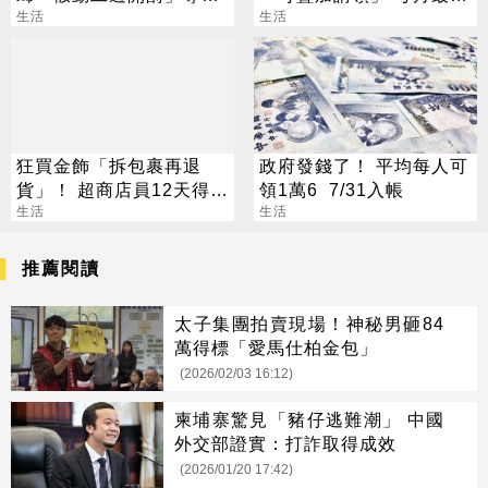
提2關鍵自保
生活
領1.2萬
生活
狂買金飾「拆包裹再退
政府發錢了！ 平均每人可
貨」！ 超商店員12天得手
領1萬6 7/31入帳
39萬 下場出爐
生活
生活
推薦閱讀
太子集團拍賣現場！神秘男砸84
萬得標「愛馬仕柏金包」
(2026/02/03 16:12)
柬埔寨驚見「豬仔逃難潮」 中國
外交部證實：打詐取得成效
(2026/01/20 17:42)