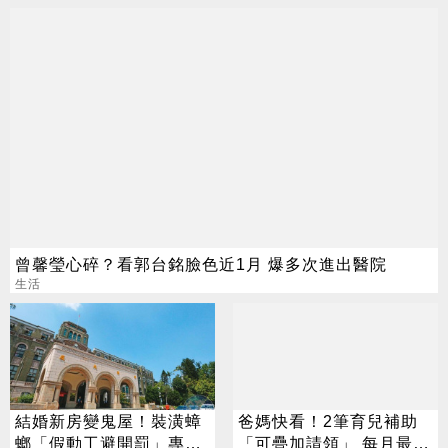
曾馨瑩心碎？看郭台銘臉色近1月 爆多次進出醫院
生活
結婚新房變鬼屋！裝潢蟑
爸媽快看！2筆育兒補助
螂「假動工避開罰」專家
「可疊加請領」 每月最高