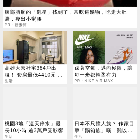
腹部脂肪的「剋星」找到了，常吃這幾物，吃走大肚
囊，瘦出小蠻腰
PR・新素簡
高雄大寮社宅384戶出
踩著空氣，邁向極限，讓
租！ 套房最低4410元 這
每一步都輕盈有力
日起開放申請
生活
PR・NIKE AIR MAX
桃園3地「這天停水」最
日本不只撞人族？ 作家目
長10小時 逾3萬戶受影響
擊「踢箱族」嘆：難以理
生活
解
生活