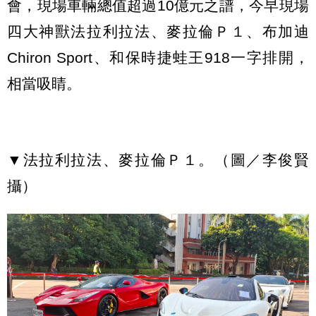
會，現場車輛總值超過10億元之譜，今早現場
四大神獸法拉利拉法、麥拉倫Ｐ１、布加迪
Chiron Sport、和保時捷蛙王918一字排開，
相當吸睛。
▼法拉利拉法、麥拉倫Ｐ１。（圖／李俊賢
攝）