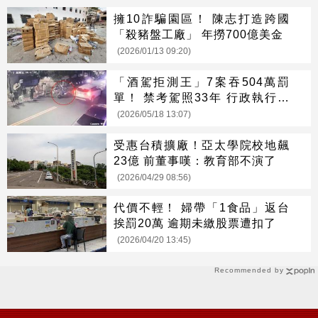
擁10詐騙園區！ 陳志打造跨國
「殺豬盤工廠」 年撈700億美金
(2026/01/13 09:20)
「酒駕拒測王」7案吞504萬罰
單！ 禁考駕照33年 行政執行署
押去戒酒
(2026/05/18 13:07)
受惠台積擴廠！亞太學院校地飆
23億 前董事嘆：教育部不演了
(2026/04/29 08:56)
代價不輕！ 婦帶「1食品」返台
挨罰20萬 逾期未繳股票遭扣了
(2026/04/20 13:45)
Recommended by