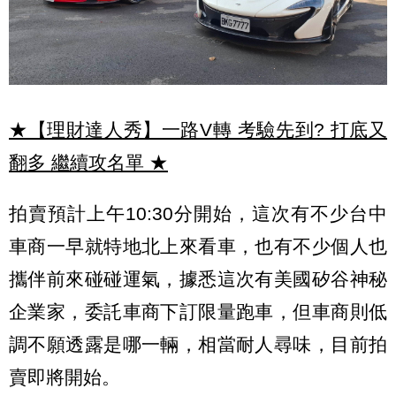
★【理財達人秀】一路V轉 考驗先到? 打底又
翻多 繼續攻名單
★
拍賣預計上午10:30分開始，這次有不少台中
車商一早就特地北上來看車，也有不少個人也
攜伴前來碰碰運氣，據悉這次有美國矽谷神秘
企業家，委託車商下訂限量跑車，但車商則低
調不願透露是哪一輛，相當耐人尋味，目前拍
賣即將開始。