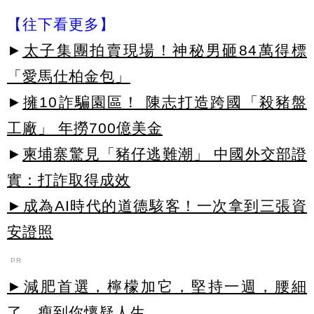
【往下看更多】
►
太子集團拍賣現場！神秘男砸84萬得標
「愛馬仕柏金包」
►
擁10詐騙園區！ 陳志打造跨國「殺豬盤
工廠」 年撈700億美金
►
柬埔寨驚見「豬仔逃難潮」 中國外交部證
實：打詐取得成效
►成為AI時代的道德駭客！一次拿到三張資
安證照
PR
►減肥首選，檸檬加它，堅持一週，腰細
了，瘦到你懷疑人生