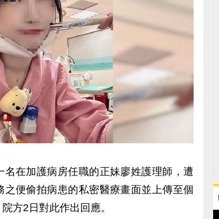
一名在加護病房任職的正妹廖姓護理師，遭
務之便偷拍病患的私密醫療畫面並上傳至個
。院方2日對此作出回應。