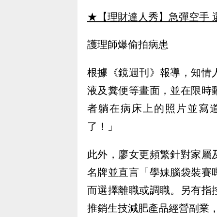
★【理財達人秀】急彈空手 
護理師爆偷拍病患
根據《鏡週刊》報導，知情
液及糞便等畫面，並在限時
者躺在病床上的照片並寫
了！」
此外，廖女更頻繁針對家屬
名牌並直言「學妹腦袋裝賽
而選擇離職或調職。另有指
推銷生技減肥產品經營副業