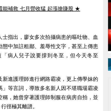
還能補救 七月營收猛 起漲搶賺股
★
人士指出，廖女多次拍攝病患的嘔吐物、血
動態中加註粗鄙、羞辱性文字，甚至上傳患
道「病人兒子說要撐到冬至，但今天冬至
及新進護理師進行網路霸凌，更上傳學妹的
嗎」等言詞，導致多名新人因不堪職場霸凌
控稱，她曾穿著護理師制服在病房自拍，並
，行徑極其離譜。