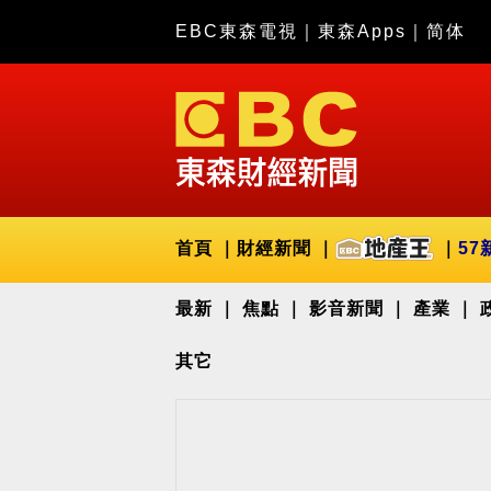
EBC東森電視
｜
東森Apps
｜
简体
首頁
財經新聞
57
最新
焦點
影音新聞
產業
其它