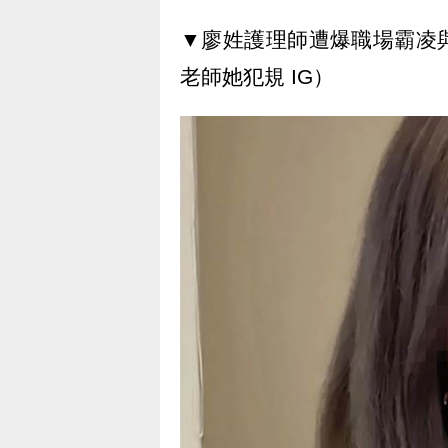
▼廖姓護理師遭爆職場霸凌
老師她犯規 IG）