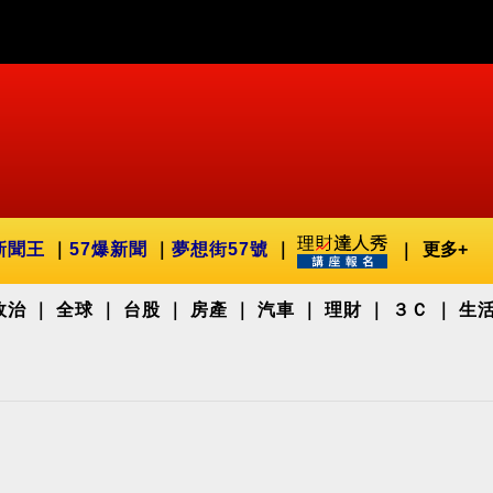
新聞王
57爆新聞
夢想街57號
更多+
政治
全球
台股
房產
汽車
理財
３Ｃ
生