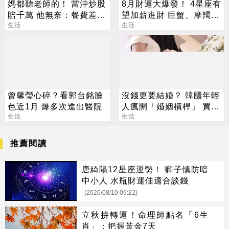
媽都聽老師的！ 當沖炒股
8月財運大爆發！ 4星座有
賠千萬 他無奈：餐費差點
望加薪進財 巨蟹、摩羯最
繳不出
生活
有感
生活
曾馨瑩心碎？看郭台銘臉
沒錢更要結婚？ 韓國年輕
色近1月 爆多次進出醫院
人瘋開「婚姻槓桿」 買房
生活
拚翻轉階級
生活
推薦閱讀
唐綺陽12星座運勢！ 獅子慎防暗
中小人 水瓶財運佳適合談錢
(2026/08/10 09:22)
立秋拚轉運！命理師點名「6生
肖」：把握黃金7天