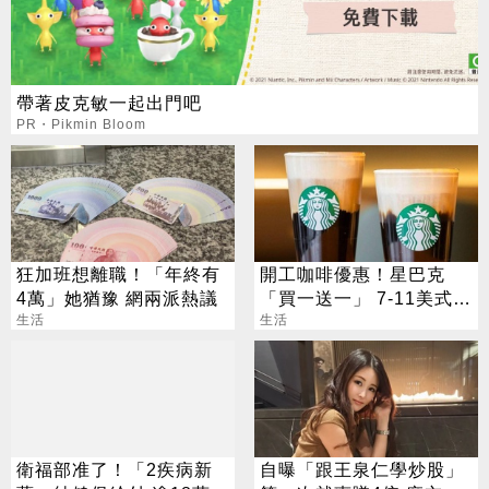
帶著皮克敏一起出門吧
PR・Pikmin Bloom
狂加班想離職！「年終有
開工咖啡優惠！星巴克
4萬」她猶豫 網兩派熱議
「買一送一」 7-11美式買
生活
7送7
生活
衛福部准了！「2疾病新
自曝「跟王泉仁學炒股」