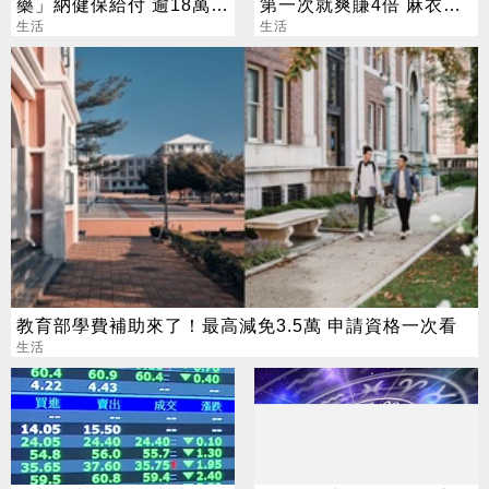
藥」納健保給付 逾18萬人
第一次就爽賺4倍 麻衣：
受惠
生活
感謝指導
生活
教育部學費補助來了！最高減免3.5萬 申請資格一次看
生活