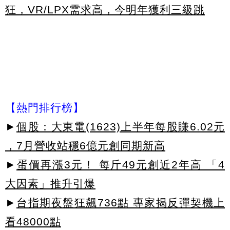
狂，VR/LPX需求高，今明年獲利三級跳
【熱門排行榜】
►
個股：大東電(1623)上半年每股賺6.02元
，7月營收站穩6億元創同期新高
►
蛋價再漲3元！ 每斤49元創近2年高 「4
大因素」推升引爆
►
台指期夜盤狂飆736點 專家揭反彈契機上
看48000點