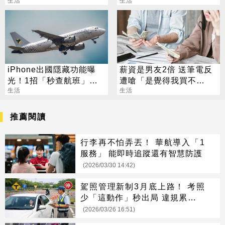
鑽戒」
生活
39萬 下場出爐
生活
iPhone出國隱藏功能曝
薪資是男友2倍 送筆電反
光！1招「秒查航班」萬
遭嗆「是覺得我買不
人狂讚：超方便
生活
起」？ 網齊勸快逃
生活
推薦閱讀
行李再不怕弄丟！ 華航導入「1
服務」 能即時追蹤還有智慧防護
(2026/03/30 14:42)
駕照管理新制3月底上路！ 考照
少「這動作」秒出局 違規累犯要
矯正
(2026/03/26 16:51)