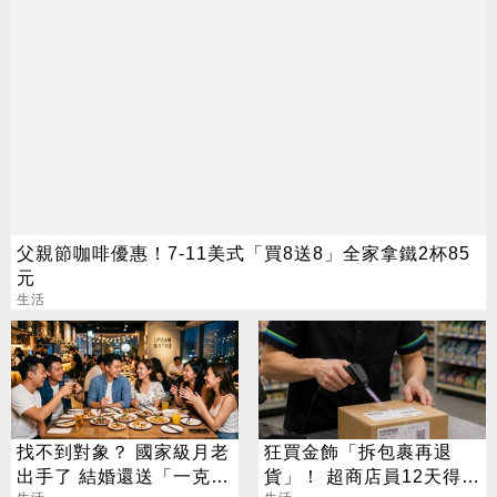
父親節咖啡優惠！7-11美式「買8送8」全家拿鐵2杯85
元
生活
找不到對象？ 國家級月老
狂買金飾「拆包裹再退
出手了 結婚還送「一克拉
貨」！ 超商店員12天得手