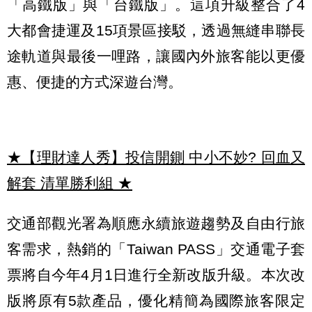
「高鐵版」與「台鐵版」。這項升級整合了4
大都會捷運及15項景區接駁，透過無縫串聯長
途軌道與最後一哩路，讓國內外旅客能以更優
惠、便捷的方式深遊台灣。
★【理財達人秀】投信開鍘 中小不妙? 回血又
解套 清單勝利組
★
交通部觀光署為順應永續旅遊趨勢及自由行旅
客需求，熱銷的「Taiwan PASS」交通電子套
票將自今年4月1日進行全新改版升級。本次改
版將原有5款產品，優化精簡為國際旅客限定