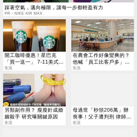
踩著空氣，邁向極限，讓每一步都輕盈有力
PR・NIKE AIR MAX
開工咖啡優惠！星巴克
在農會工作好像蠻爽的？
「買一送一」 7-11美式買
他喊「員工比客戶多」內
7送7
生活
行人曝真相
生活
另類副作用？ 瘦瘦針成婚
母過世「秒領206萬」辦
姻殺手 研究曝關鍵原因
喪事！父子遭判刑 律師：
生活
搶錢先下手是罪
生活