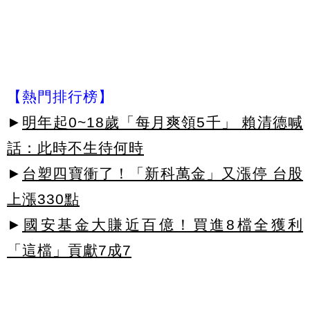
【熱門排行榜】
►
明年起0~18歲「每月爽領5千」 賴清德喊
話：此時不生待何時
►
台塑四寶衝了！「新科萬金」又漲停 台股
上漲330點
►
國安基金大賺近百億！買進8檔全獲利
「這檔」貢獻7成7