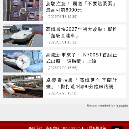
駕駛注意！ 國道「不要貼緊緊」
最高可罰6000元
(2026/03/13 15:39)
高鐵最快2027年初大改點！擬推
「超級直達車」
(2026/08/01 15:12)
高鐵新車來了！ N700ST首組正
式出廠 「這時間」上線
(2026/07/30 15:56)
卓榮泰拍板「高鐵延伸宜蘭計
畫」！擬打造4個90分鐘鐵路網
(2026/07/23 13:50)
Recommended by
客服信箱
｜客服專線：02-2388-5918｜
隱私權政策