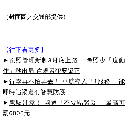
（封面圖／交通部提供）
【往下看更多】
►
駕照管理新制3月底上路！ 考照少「這動
作」秒出局 違規累犯要矯正
►
行李再不怕弄丟！ 華航導入「1服務」 能
即時追蹤還有智慧防護
►
駕駛注意！ 國道「不要貼緊緊」 最高可
罰6000元