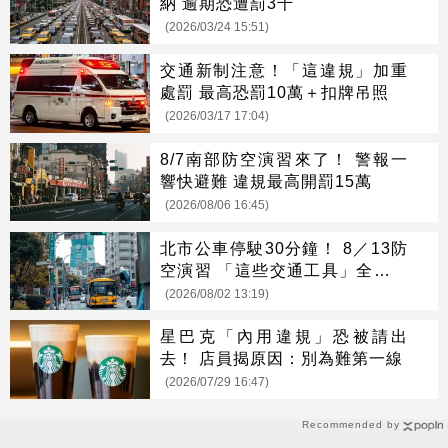
納 逾期恐遭罰3千
(2026/03/24 15:51)
交通新制注意！「這違規」加重
處罰 最高恐罰10萬＋扣牌吊照
(2026/03/17 17:04)
8/7南部防空演習來了！ 警報一
響快避難 違規最高開罰15萬
(2026/08/06 16:45)
北市公車停駛30分鐘！ 8／13防
空演習 「這些交通工具」全面管
制
(2026/08/02 13:19)
星巴克「內用違規」恐被請出
去！ 店員揭原因：別為難第一線
(2026/07/29 16:47)
Recommended by