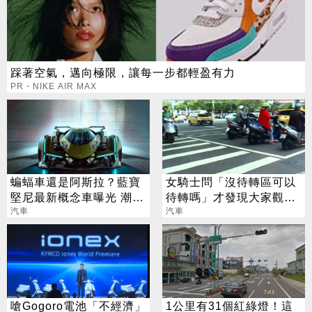
踩著空氣，邁向極限，讓每一步都輕盈有力
PR・NIKE AIR MAX
蝙蝠車還是阿斯拉？藍寶
女騎士問「沒待轉區可以
堅尼最新概念車曝光 潮度
待轉嗎」才發現大家觀念
破表掀話題
汽車
全錯！一張表詳解
汽車
嗆Gogoro電池「不經濟」
1公里有31個紅綠燈！這