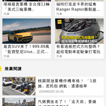
堪稱最貴重機 全台僅11輛
福特打造皮卡界的猛禽
「美式三輪重機」
Ranger Raptor撕裂越野
汽車
路面
汽車
最貴SUV來了！999.89萬
有看過握把式方向盤嗎？
「藍寶堅尼Urus」正式在
超炫電動車駕駛像打電玩
台上市
汽車
汽車
推薦閱讀
桃園開放重機停機車格！ 「1措
施」惹民怨 網氣：通通檢舉
(2026/03/25 10:19)
汽燃費改名了！「這天前」要繳