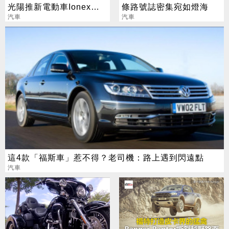
光陽推新電動車Ionex免
條路號誌密集宛如燈海
換電
汽車
汽車
這4款「福斯車」惹不得？老司機：路上遇到閃遠點
汽車