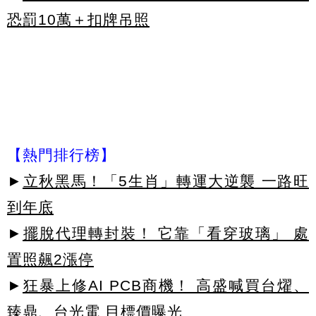
恐罰10萬＋扣牌吊照
【熱門排行榜】
►
立秋黑馬！「5生肖」轉運大逆襲 一路旺
到年底
►
擺脫代理轉封裝！ 它靠「看穿玻璃」 處
置照飆2漲停
►
狂暴上修AI PCB商機！ 高盛喊買台燿、
臻鼎、台光電 目標價曝光