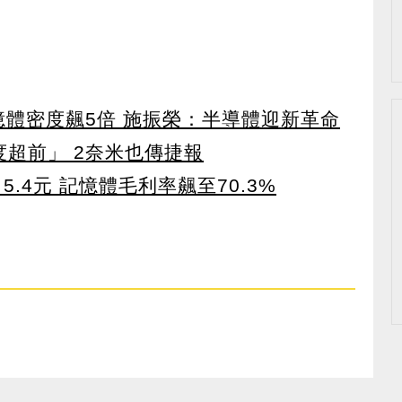
 記憶體密度飆5倍 施振榮：半導體迎新革命
度超前」 2奈米也傳捷報
5.4元 記憶體毛利率飆至70.3%