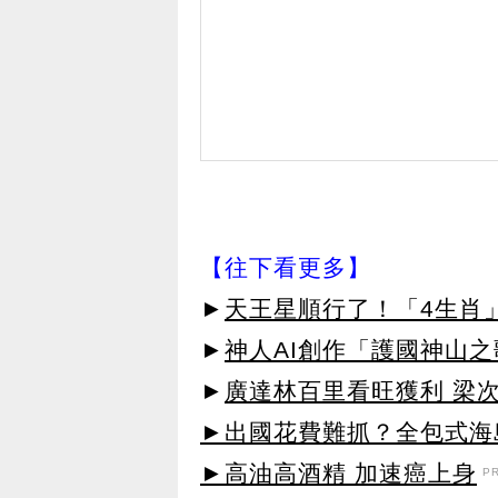
【往下看更多】
►
天王星順行了！「4生肖
►
神人AI創作「護國神山
►
廣達林百里看旺獲利 梁
►出國花費難抓？全包式海島
►高油高酒精 加速癌上身
P