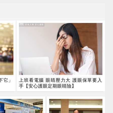
PR
PR・安達人壽 安心護眼
下它」
上班看電腦 眼睛壓力大 護眼保單要入
手【安心護眼定期眼睛險】