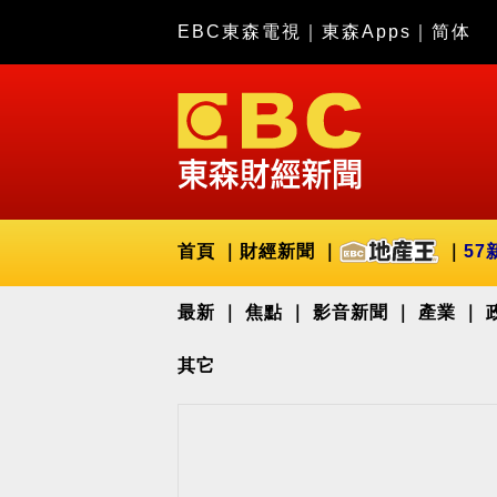
EBC東森電視
｜
東森Apps
｜
简体
首頁
財經新聞
57
最新
焦點
影音新聞
產業
其它