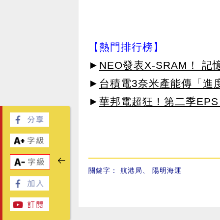
【熱門排行榜】
►
NEO發表X-SRAM！
►
台積電3奈米產能傳「進
►
華邦電超狂！第二季EPS 
關鍵字：
航港局
、
陽明海運