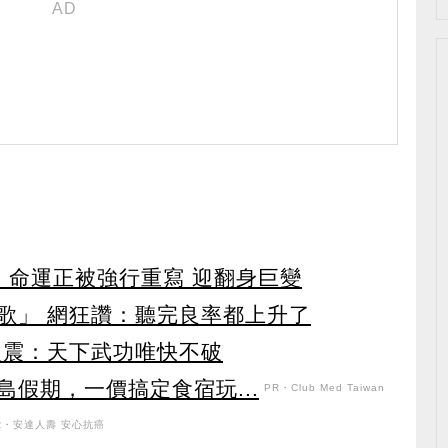
」命運正被強行重寫 迎翻身巨變
之歌」 網狂讚：聽完良率都上升了
次震：天下武功唯快不破
假期，一價搞定食宿玩...
PR・Club Med Taiwan
R・安達人壽 安心抗癌