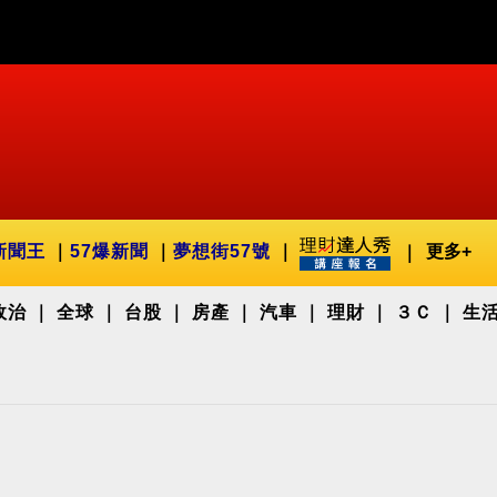
新聞王
57爆新聞
夢想街57號
更多+
政治
全球
台股
房產
汽車
理財
３Ｃ
生