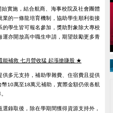
年開始實施，結合航商、海事校院及社會團體
就業的一條龍培育機制，協助學生順利銜接
系的學生皆可報名參加，獎助對象除大專校
海運亦開放高中職生申請，期望鼓勵更多青
還能補救 七月營收猛 起漲搶賺股
★
提供多元支持，補助學雜費、住宿費且提供
幣10萬至18萬元補助，實際金額仍依各航
準。
甄選錄取後，除在學期間獲得資源支持外，