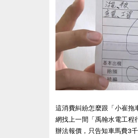
這消費糾紛怎麼跟「小崔拖
網找上一間「禹翰水電工程
辦法報價，只告知車馬費3