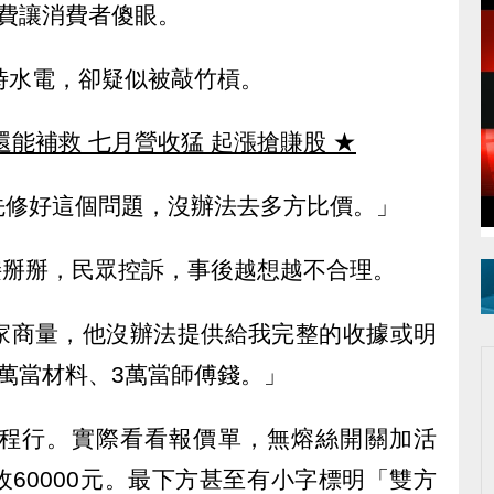
費讓消費者傻眼。
時水電，卻疑似被敲竹槓。
還能補救 七月營收猛 起漲搶賺股
★
先修好這個問題，沒辦法去多方比價。」
直接掰掰，民眾控訴，事後越想越不合理。
家商量，他沒辦法提供給我完整的收據或明
萬當材料、3萬當師傅錢。」
程行。實際看看報價單，無熔絲開關加活
60000元。最下方甚至有小字標明「雙方