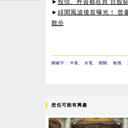
►
投信、外資都在買 台股
►
緋聞風波後首曝光！ 曾
散步
關鍵字：
半夜
、
水電
、
開關
、
報價
、
您也可能有興趣