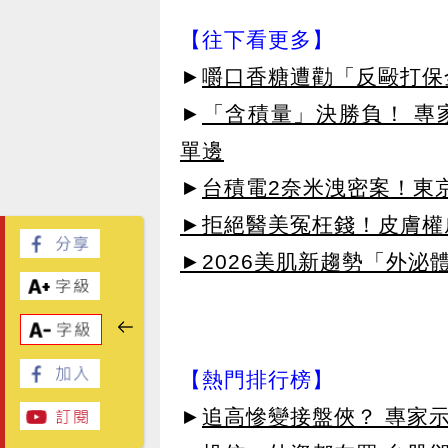
【往下看更多】
►
嚼口香糖遭勸「反毆打保
►
「含積量」決勝負！ 專
單邊
►
台積電2奈米洩密案！東京
►拒絕醫美冤枉錢！皮膚權威指
►2026美肌新趨勢「外泌體
【熱門排行榜】
►
追高慘變接盤俠？ 專家