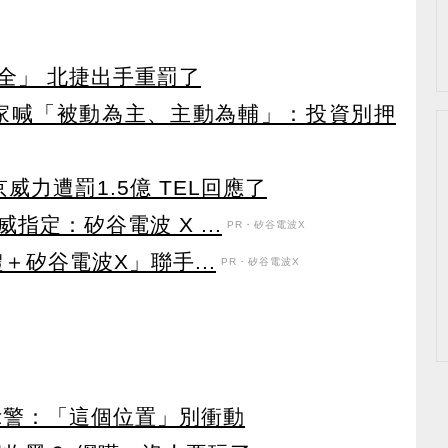
全」 北捷出手重罰了
家喊「被動為主、主動為輔」：投資別押
威力遭罰1.5億 TEL回應了
定：矽谷電波 X ...
PR・矽谷電波X
＋矽谷電波X」聯手...
PR・矽谷電波X
示警：「這個位置」別衝動