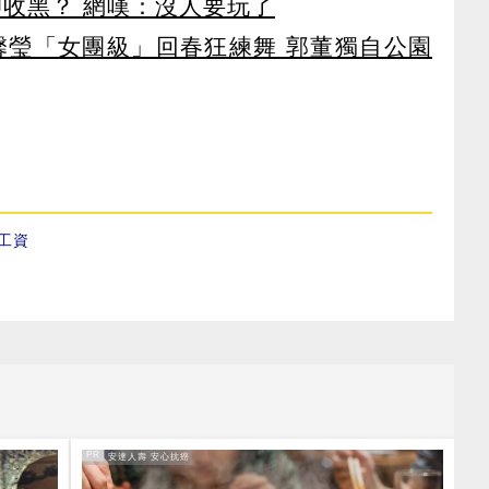
卻收黑？ 網嘆：沒人要玩了
馨瑩「女團級」回春狂練舞 郭董獨自公園
工資
PR
PR・安達人壽 安心抗癌