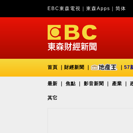
EBC東森電視
｜
東森Apps
｜
简体
首頁
財經新聞
57
最新
焦點
影音新聞
產業
其它