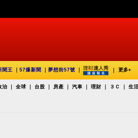
新聞王
57爆新聞
夢想街57號
更多+
政治
全球
台股
房產
汽車
理財
３Ｃ
生