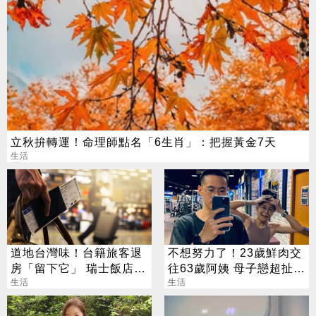
立秋拚轉運！命理師點名「6生肖」：把握黃金7天
生活
道地台灣味！台籍旅客退
不想努力了！23歲鮮肉交
房「留下它」 瑞士飯店員
往63歲阿姨 母子戀超扯真
工吃上癮
生活
相曝
生活