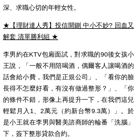
深、求職心切的年輕女性。
★【理財達人秀】投信開鍘 中小不妙? 回血又
解套 清單勝利組
★
李男約在KTV包廂面試，對求職的90後女孩小
王說，「一般不用陪喝酒，偶爾客人讓喝酒的
話會給小費，我們是正規公司」、「看你的臉
長得不怎麼好看，有沒有做過整形？」、「你
的條件不錯，形像上再提升一下，在我們這兒
輕鬆月入1、2萬元（約新台幣9.3萬）」。於
是小王就在李男與醫美諮商師的輪番「洗腦」
下，簽下整形貸款合約。