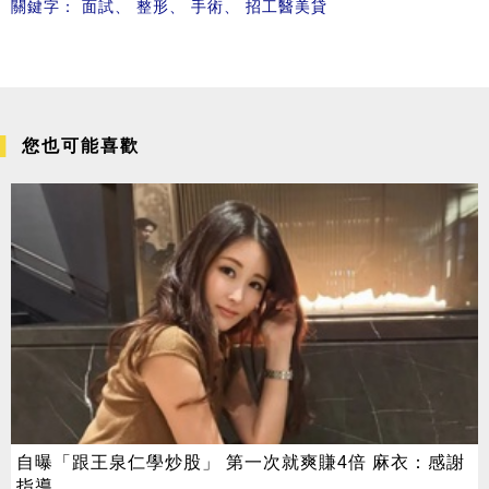
關鍵字：
面試
、
整形
、
手術
、
招工醫美貸
您也可能喜歡
自曝「跟王泉仁學炒股」 第一次就爽賺4倍 麻衣：感謝
指導