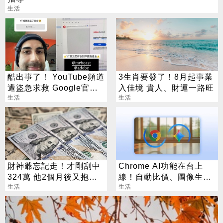
生活
酷出事了！ YouTube頻道
3生肖要發了！8月起事業
遭盜急求救 Google官方
入佳境 貴人、財運一路旺
說話了
生活
生活
財神爺忘記走！才剛刮中
Chrome AI功能在台上
324萬 他2個月後又抱回
線！自動比價、圖像生成
3243萬
生活
化身最強助理
生活