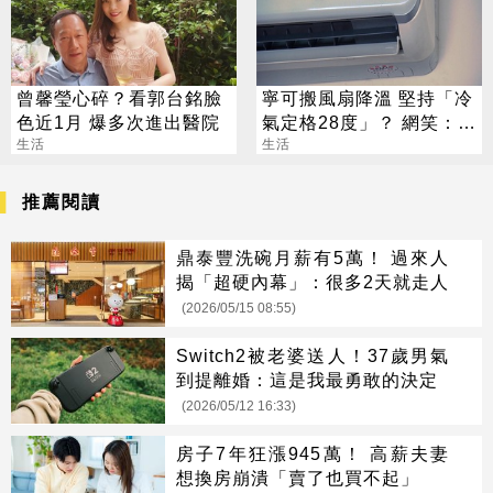
曾馨瑩心碎？看郭台銘臉
寧可搬風扇降溫 堅持「冷
色近1月 爆多次進出醫院
氣定格28度」？ 網笑：全
生活
台長輩通病
生活
推薦閱讀
鼎泰豐洗碗月薪有5萬！ 過來人
揭「超硬內幕」：很多2天就走人
(2026/05/15 08:55)
Switch2被老婆送人！37歲男氣
到提離婚：這是我最勇敢的決定
(2026/05/12 16:33)
房子7年狂漲945萬！ 高薪夫妻
想換房崩潰「賣了也買不起」