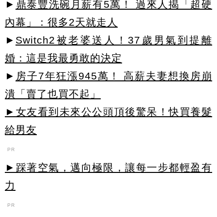
►
鼎泰豐洗碗月薪有5萬！ 過來人揭「超硬
內幕」：很多2天就走人
►
Switch2被老婆送人！37歲男氣到提離
婚：這是我最勇敢的決定
►
房子7年狂漲945萬！ 高薪夫妻想換房崩
潰「賣了也買不起」
►女友看到未來公公頭頂後驚呆！快買養髮
給男友
PR
►踩著空氣，邁向極限，讓每一步都輕盈有
力
PR