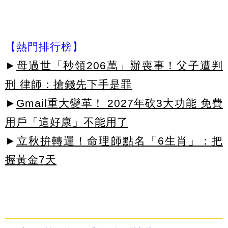
【熱門排行榜】
►
母過世「秒領206萬」辦喪事！父子遭判
刑 律師：搶錢先下手是罪
►
Gmail重大變革！ 2027年砍3大功能 免費
用戶「這好康」不能用了
►
立秋拚轉運！命理師點名「6生肖」：把
握黃金7天