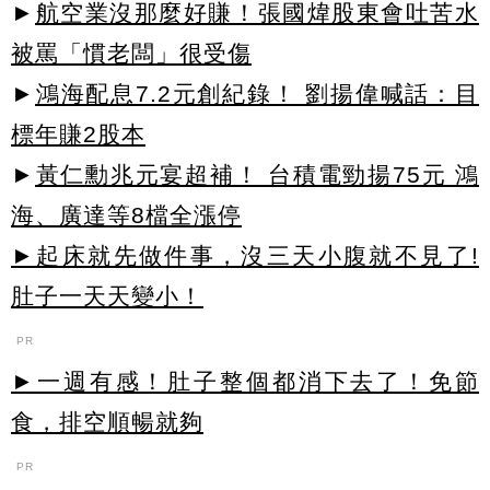
►
航空業沒那麼好賺！張國煒股東會吐苦水
被罵「慣老闆」很受傷
►
鴻海配息7.2元創紀錄！ 劉揚偉喊話：目
標年賺2股本
►
黃仁勳兆元宴超補！ 台積電勁揚75元 鴻
海、廣達等8檔全漲停
►起床就先做件事，沒三天小腹就不見了!
肚子一天天變小！
PR
►一週有感！肚子整個都消下去了！免節
食，排空順暢就夠
PR