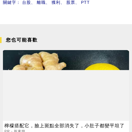
關鍵字：
台股
、
離職
、
獲利
、
股票
、
PTT
您也可能喜歡
檸檬搭配它，臉上斑點全部消失了，小肚子都變平坦了
PR・新素簡