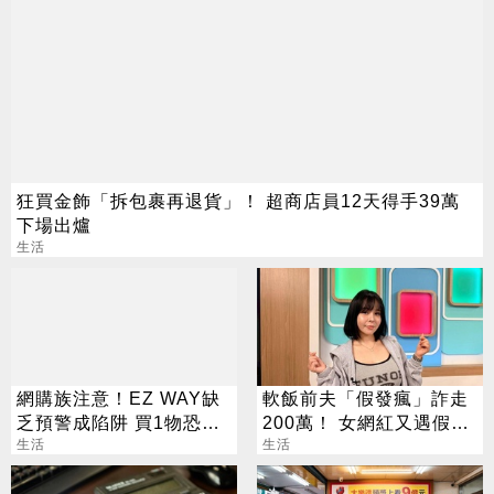
狂買金飾「拆包裹再退貨」！ 超商店員12天得手39萬
下場出爐
生活
網購族注意！EZ WAY缺
軟飯前夫「假發瘋」詐走
乏預警成陷阱 買1物恐挨
200萬！ 女網紅又遇假富
罰百萬
生活
豪 養套殺噴2千萬
生活