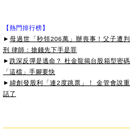
【熱門排行榜】
►
母過世「秒領206萬」辦喪事！父子遭判
刑 律師：搶錢先下手是罪
►
跌深反彈是逃命？ 杜金龍揭台股箱型密碼
「這檔」手腳要快
►
緯創發股利「連2度跳票」！ 金管會說重
話了