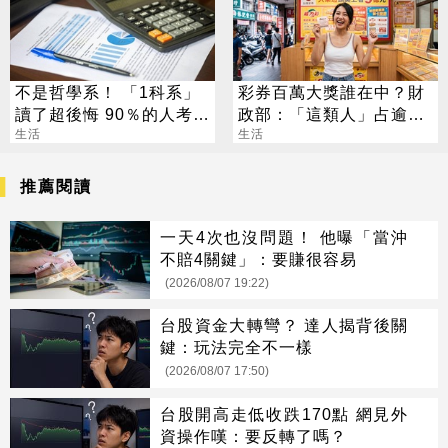
不是哲學系！ 「1科系」
彩券百萬大獎誰在中？財
讀了超後悔 90％的人考不
政部：「這類人」占逾6
上證照
生活
成
生活
推薦閱讀
一天4次也沒問題！ 他曝「當沖
不賠4關鍵」：要賺很容易
(2026/08/07 19:22)
台股資金大轉彎？ 達人揭背後關
鍵：玩法完全不一樣
(2026/08/07 17:50)
台股開高走低收跌170點 網見外
資操作嘆：要反轉了嗎？