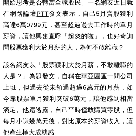
開始思考是否轉當全職股民。一名網友近日就
在網路論壇
PTT
發文表示，自己5月賣股獲利
高達6萬0799元，甚至超過過去工作時的單月
薪資，讓他興奮直呼「超爽的啦」，也好奇詢
問股票獲利大於月薪的人，為何不敢離職？
該名網友以「股票獲利大於月薪，不敢離職的
人是？」為題發文，自稱在華亞園區一間公司
上班，但過去從未領過超過6萬元的月薪，如
今靠股票單月獲利突破6萬元，讓他感到相當
滿足。他還透露，自己平時僅敢購買零股，但
每月小賺幾萬元後，對比原本的薪資收入，讓
他產生極大成就感。