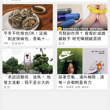
平常不吃辣也OK！這個
另類副作用？ 瘦瘦針成婚
「剝皮辣椒包」香氣十
姻殺手 研究曝關鍵原因
足，不辣口！
PR・京采包子
生活
「承諾請雞排」放鳥！ 他
踩著空氣，邁向極限，讓
發文道歉：我不是台大的
每一步都輕盈有力
生活
PR・NIKE AIR MAX