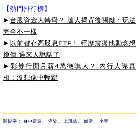
【熱門排行榜】
►
台股資金大轉彎？ 達人揭背後關鍵：玩法
完全不一樣
►
以前都存高股息ETF！ 經歷震盪他動念想
換債 過來人說話了
►
彩券行開月薪4萬徵嘸人？ 內行人曝真
相：沒想像中輕鬆
關鍵字：
台中捷運
、
停駛
、
上班族
、
崩潰
、
小黃