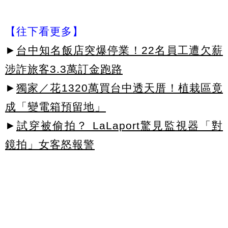
【往下看更多】
►
台中知名飯店突爆停業！22名員工遭欠薪
涉詐旅客3.3萬訂金跑路
►
獨家／花1320萬買台中透天厝！植栽區竟
成「變電箱預留地」
►
試穿被偷拍？ LaLaport驚見監視器「對
鏡拍」女客怒報警