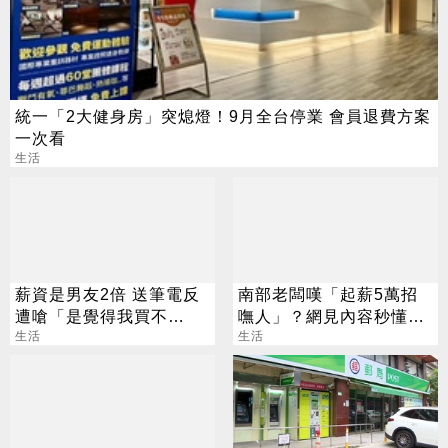
統一「2大健身房」突熄燈！9月全台停業 會員退費方案
一次看
生活
薪資是男友2倍 送筆電反
南部老闆嘆「起薪5萬招
遭嗆「是覺得我買不
嘸人」？網見內容秒懂：
起」？ 網齊勸快逃
生活
太看不起人
生活