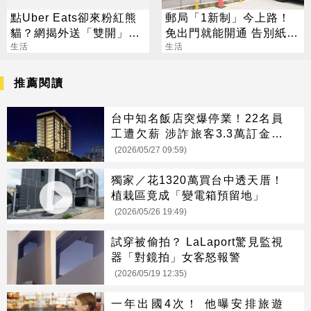
點Uber Eats卻來粉紅熊
郵局「1新制」今上路！
貓？網揭外送「雙開」暗
免出門就能開通 告別紙本
黑招數
生活
不用跑臨櫃
生活
推薦閱讀
台中知名飯店突爆停業！22名員
工遭欠薪 涉詐旅客3.3萬訂金跑
路
(2026/05/27 09:59)
獨家／花1320萬買台中透天厝！
植栽區竟成「變電箱預留地」
(2026/05/26 19:49)
試穿被偷拍？ LaLaport驚見監視
器「對鏡拍」女客怒報警
(2026/05/19 12:35)
一年出國4次！ 他曝安排旅遊