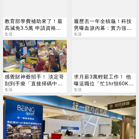
教育部學費補助來了！最
履歷丟一年全槓龜！科技
高減免3.5萬 申請資格一
男曝血淚內幕：實力強也
次看
生活
沒用
生活
感覺財神爺招手！ 淡定哥
求月薪3萬輕鬆工作！ 他
刮到手痠「直接掃碼中
曝這職位「忙1hr領60K」
2000萬」
生活
網瘋問：在哪
生活