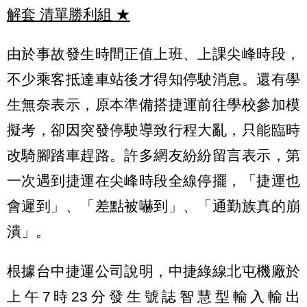
解套 清單勝利組
★
由於事故發生時間正值上班、上課尖峰時段，
不少乘客抵達車站後才得知停駛消息。還有學
生無奈表示，原本準備搭捷運前往學校參加模
擬考，卻因突發停駛導致行程大亂，只能臨時
改騎腳踏車趕路。許多網友紛紛留言表示，第
一次遇到捷運在尖峰時段全線停擺，「捷運也
會遲到」、「差點被嚇到」、「通勤族真的崩
潰」。
根據台中捷運公司說明，中捷綠線北屯機廠於
上午7時23分發生號誌智慧型輸入輸出