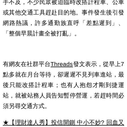
手不及，不少民眾被迫臨時改搭計程車、公車
或其他交通工具趕赴目的地。事件發生後引發
網路熱議，許多通勤族直呼「差點遲到」、
「整個早晨計畫全被打亂」。
有網友在社群平台
Threads
發文表示，從早上7
點多就在月台等待，卻遲遲不見列車進站，最
後只能改搭計程車；也有人抱怨才剛到捷運
站，就被站務人員告知暫停營運，若趕時間必
須另尋交通方式。
★【理財達人秀】投信開鍘 中小不妙? 回血又