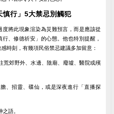
天慎行」5大禁忌別觸犯
過度將此現象渲染為災難預言，而是應該從
慎行、修德祈安」的心態。他也特別提醒，
敏感時刻，有幾項民俗禁忌建議多加留意：
前往荒郊野外、水邊、陰廟、廢墟、醫院或殯
試膽、招靈、碟仙，或是深夜進行「直播探
神之語。