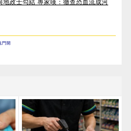
涉與地政士勾結 專家嘆：徹查恐血流成河
鬼門開