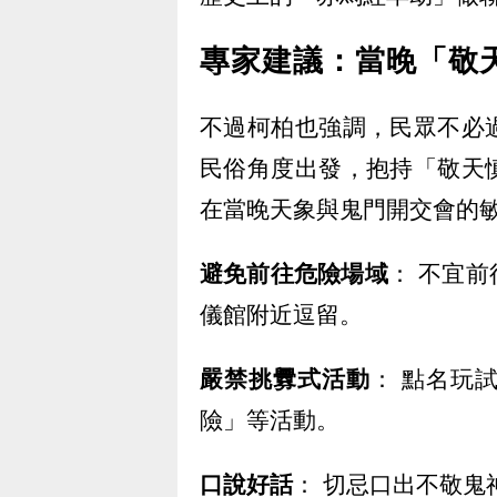
專家建議：當晚「敬
不過柯柏也強調，民眾不必
民俗角度出發，抱持「敬天
在當晚天象與鬼門開交會的
避免前往危險場域
： 不宜
儀館附近逗留。
嚴禁挑釁式活動
： 點名玩
險」等活動。
口說好話
： 切忌口出不敬鬼