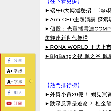
【往下看更多】
►
端午6大轉運秘招！ 喝5
►
Arm CEO主題演講 探
►
個股：光寶攜雲達COMP
焦輝達新世代架構
►RONA WORLD 正式上市
►BigBang之後 楓之谷 楓
【熱門排行榜】
►
外資小買20億！ 網見買
►
跌深反彈是逃命？ 杜金