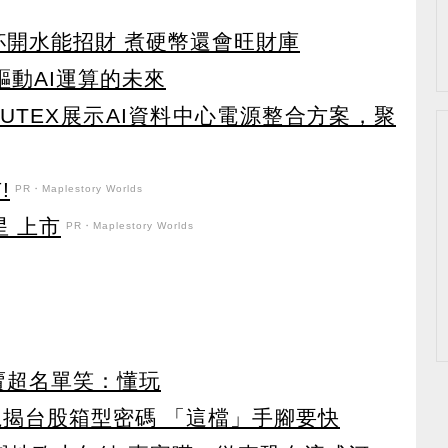
杯開水能招財 煮硬幣還會旺財庫
索驅動AI運算的未來
UTEX展示AI資料中心電源整合方案，聚
!
PR・Maplestory Worlds
星 上市
PR・Maplestory Worlds
賣超名單笑：懂玩
龍揭台股箱型密碼 「這檔」手腳要快