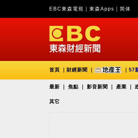
EBC東森電視
｜
東森Apps
｜
简体
首頁
財經新聞
57
最新
焦點
影音新聞
產業
其它