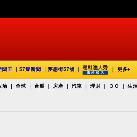
新聞王
57爆新聞
夢想街57號
更多+
政治
全球
台股
房產
汽車
理財
３Ｃ
生