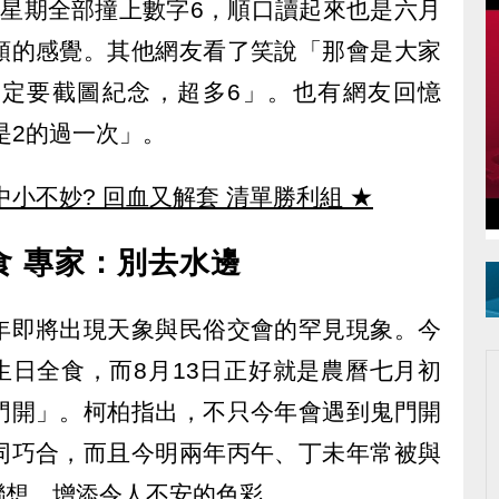
與星期全部撞上數字6，順口讀起來也是六月
順的感覺。其他網友看了笑說「那會是大家
定要截圖紀念，超多6」。也有網友回憶
是2的過一次」。
中小不妙? 回血又解套 清單勝利組
★
食 專家：別去水邊
年即將出現天象與民俗交會的罕見現象。今
發生日全食，而8月13日正好就是農曆七月初
門開」。柯柏指出，不只今年會遇到鬼門開
同巧合，而且今明兩年丙午、丁未年常被與
聯想，增添令人不安的色彩。