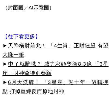
（封面圖／AI示意圖）
【往下看更多】
►
天降橫財前兆！ 「4生肖」正財狂飆 有望
大賺一筆
►
中了就辭職？ 威力彩頭獎衝8.3億 「3星
座」財神爺特別眷顧
►
6月大洗牌！ 「3星座」迎十年一遇轉捩
點 打掉重練反而原地封神