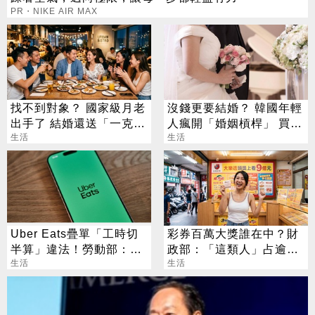
PR・NIKE AIR MAX
找不到對象？ 國家級月老
沒錢更要結婚？ 韓國年輕
出手了 結婚還送「一克拉
人瘋開「婚姻槓桿」 買房
鑽戒」
生活
拚翻轉階級
生活
Uber Eats疊單「工時切
彩券百萬大獎誰在中？財
半算」違法！勞動部：每
政部：「這類人」占逾6
案可罰2萬
生活
成
生活