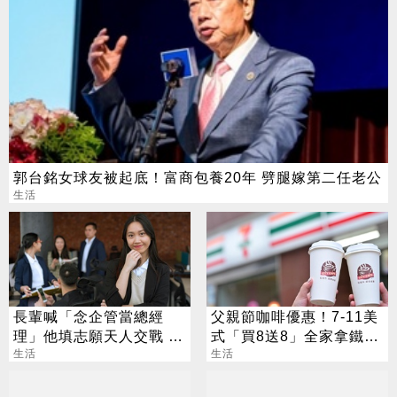
郭台銘女球友被起底！富商包養20年 劈腿嫁第二任老公
生活
長輩喊「念企管當總經
父親節咖啡優惠！7-11美
理」他填志願天人交戰 過
式「買8送8」全家拿鐵2
來人曝殘酷真相
生活
杯85元
生活