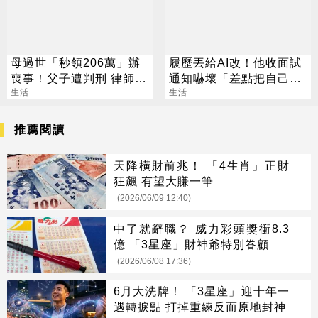
母過世「秒領206萬」辦
履歷丟給AI改！他收面試
喪事！父子遭判刑 律師：
通知嚇壞「差點把自己送
搶錢先下手是罪
生活
走」
生活
推薦閱讀
天降橫財前兆！ 「4生肖」正財
狂飆 有望大賺一筆
(2026/06/09 12:40)
中了就辭職？ 威力彩頭獎衝8.3
億 「3星座」財神爺特別眷顧
(2026/06/08 17:36)
6月大洗牌！ 「3星座」迎十年一
遇轉捩點 打掉重練反而原地封神