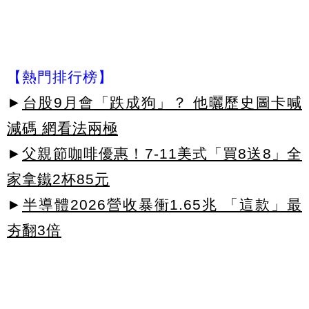
【熱門排行榜】
►
台股9月會「跌成狗」？ 他曬歷史圖卡喊
減碼 網看法兩極
►
父親節咖啡優惠！7-11美式「買8送8」全
家拿鐵2杯85元
►
半導體2026營收暴衝1.65兆 「這款」最
夯翻3倍