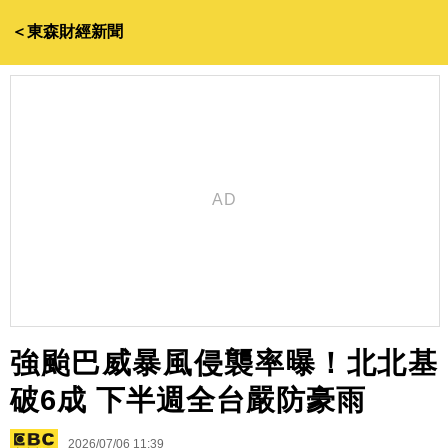
＜東森財經新聞
強颱巴威暴風侵襲率曝！北北基
破6成 下半週全台嚴防豪雨
2026/07/06 11:39