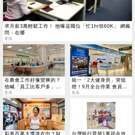
求月薪3萬輕鬆工作！ 他曝這職位「忙1hr領60K」 網瘋
問：在哪
生活
在農會工作好像蠻爽的？
統一「2大健身房」突熄
他喊「員工比客戶多」內
燈！9月全台停業 會員退
行人曝真相
生活
費方案一次看
生活
彩券百萬大獎誰在中？財
台灣銀行普發1萬現金放