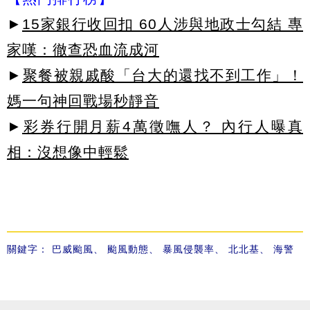
►
15家銀行收回扣 60人涉與地政士勾結 專
家嘆：徹查恐血流成河
►
聚餐被親戚酸「台大的還找不到工作」！
媽一句神回戰場秒靜音
►
彩券行開月薪4萬徵嘸人？ 內行人曝真
相：沒想像中輕鬆
關鍵字：
巴威颱風
、
颱風動態
、
暴風侵襲率
、
北北基
、
海警