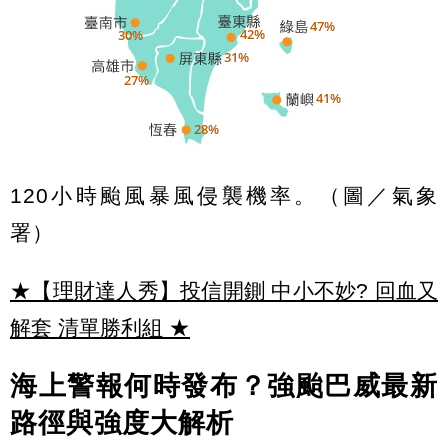
120小時颱風暴風侵襲機率。（圖／氣象
署）
★【理財達人秀】投信開鍘 中小不妙? 回血又
解套 清單勝利組
★
海上警報何時發布？強颱巴威最新
路徑與強度大解析