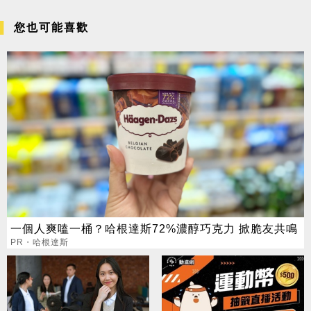
您也可能喜歡
一個人爽嗑一桶？哈根達斯72%濃醇巧克力 掀脆友共鳴
PR・哈根達斯