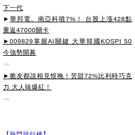
下一代
►
華邦電、南亞科噴7%！ 台股上漲428點
重返47000關卡
►009829掌握AI關鍵 大華韓國KOSPI 50
今強勢開募
PR
►脆友都說相見恨晚！苦甜72%比利時巧克
力 大人味爆紅！
PR
【熱門排行榜】