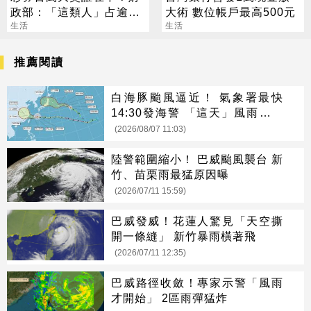
政部：「這類人」占逾6
大術 數位帳戶最高500元
成
生活
生活
推薦閱讀
白海豚颱風逼近！ 氣象署最快
14:30發海警 「這天」風雨最猛
烈
(2026/08/07 11:03)
陸警範圍縮小！ 巴威颱風襲台 新
竹、苗栗雨最猛原因曝
(2026/07/11 15:59)
巴威發威！花蓮人驚見「天空撕
開一條縫」 新竹暴雨橫著飛
(2026/07/11 12:35)
巴威路徑收斂！專家示警「風雨
才開始」 2區雨彈猛炸