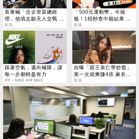
長輩喊「念企管當總經
「500元運動幣」今抽
理」他填志願天人交戰 過
籤！1招秒查中籤結果 領
來人曝殘酷真相
生活
取、使用方法一次看
生活
踩著空氣，邁向極限，讓
自曝「跟王泉仁學炒股」
每一步都輕盈有力
第一次就爽賺4倍 麻衣：
PR・NIKE AIR MAX
感謝指導
生活