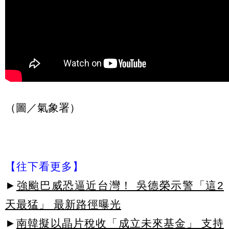
（圖／氣象署）
【往下看更多】
►
強颱巴威恐逼近台灣！ 吳德榮示警「這2
天最猛」 最新路徑曝光
►
南韓擬以晶片稅收「成立未來基金」 支持