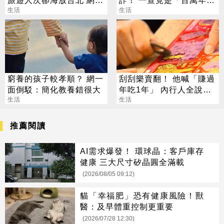
旅遊人次卻海放台北 網曝
詐！ 一查竟是「百萬年
關鍵優勢
生活
終」
生活
窮養的孩子較孝順？ 網一
刮刮樂賣翻！ 他喊「賺過
面倒駁：簡化教養錯很大
年吃1年」 內行人全說
生活
了：生存不易
生活
推薦閱讀
AI需求爆發！ 環球晶：客戶庫存
健康 三大尺寸矽晶圓全滿載
(2026/08/05 09:12)
貓「幸福肥」恐有健康風險！獸
醫：及早體重控制更重要
(2026/07/28 12:30)