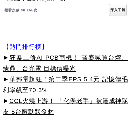
深入了解
觀看次數 48,166次
【熱門排行榜】
►
狂暴上修AI PCB商機！ 高盛喊買台燿、
臻鼎、台光電 目標價曝光
►
華邦電超狂！第二季EPS 5.4元 記憶體毛
利率飆至70.3%
►
CCL火燒上游！ 「化學老手」被逼成神隊
友 5台廠默默發財