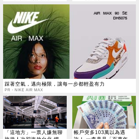
踩著空氣，邁向極限，讓每一步都輕盈有力
PR・NIKE AIR MAX
「這地方」一票人嫌無聊
帳戶突多103萬以為遇