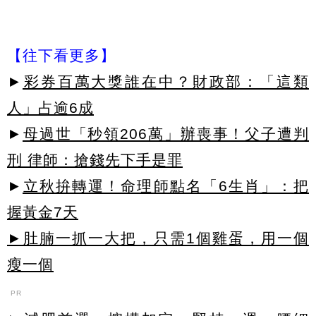
【往下看更多】
►
彩券百萬大獎誰在中？財政部：「這類
人」占逾6成
►
母過世「秒領206萬」辦喪事！父子遭判
刑 律師：搶錢先下手是罪
►
立秋拚轉運！命理師點名「6生肖」：把
握黃金7天
►肚腩一抓一大把，只需1個雞蛋，用一個
瘦一個
PR