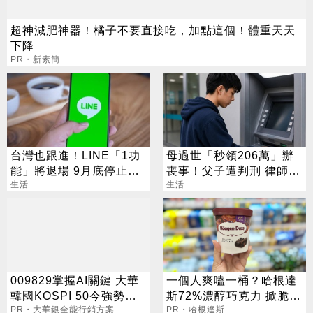
超神減肥神器！橘子不要直接吃，加點這個！體重天天
下降
PR・新素簡
台灣也跟進！LINE「1功
母過世「秒領206萬」辦
能」將退場 9月底停止服
喪事！父子遭判刑 律師：
務
生活
搶錢先下手是罪
生活
009829掌握AI關鍵 大華
一個人爽嗑一桶？哈根達
韓國KOSPI 50今強勢開
斯72%濃醇巧克力 掀脆友
募
PR・大華銀全能行銷方案
共鳴
PR・哈根達斯