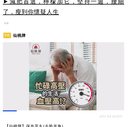
►減肥首選，檸檬加它，堅持一週，腰細
了，瘦到你懷疑人生
PR
仙桃牌
PR
ads by popIn
【仙桃牌】保血平丸(去羚羊角)