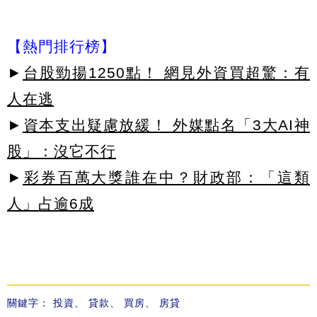
【熱門排行榜】
►
台股勁揚1250點！ 網見外資買超驚：有
人在逃
►
資本支出疑慮放緩！ 外媒點名「3大AI神
股」：沒它不行
►
彩券百萬大獎誰在中？財政部：「這類
人」占逾6成
關鍵字：
投資
、
貸款
、
買房
、
房貸