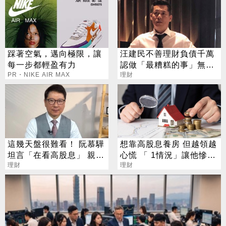
踩著空氣，邁向極限，讓
汪建民不善理財負債千萬
每一步都輕盈有力
認做「最糟糕的事」無奈
PR・NIKE AIR MAX
求助歐弟
理財
這幾天盤很難看！ 阮慕驊
想靠高股息養房 但越領越
坦言「在看高股息」 親揭
心慌 「 1情況」讓他慘變
下檔保護真面目
理財
吃老本
理財