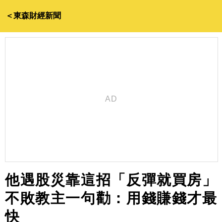
＜東森財經新聞
他遇股災靠這招「反彈就買房」
不敗教主一句勸：用錢賺錢才最
快