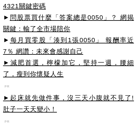
4321關鍵密碼
►
問股票買什麼「答案總是0050」？ 網揭
關鍵：輸了全市場陪你
►
每月買零股「湊到1張0050」 報酬率近
7％ 網讚：未來會感謝自己
►減肥首選，檸檬加它，堅持一週，腰細
了，瘦到你懷疑人生
PR
►起床就先做件事，沒三天小腹就不見了!
肚子一天天變小！
PR