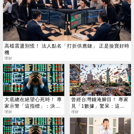
高檔震盪別慌！ 法人點名「打折供應鏈」 正是撿寶好時
機
理財
大底總在絕望心死時！ 專
曾經台灣錢淹腳目！ 專家
家示警「這指標」：決定
見「1數據」驚呆：這代
踩踏崩跌關鍵
理財
淹到天靈蓋
理財