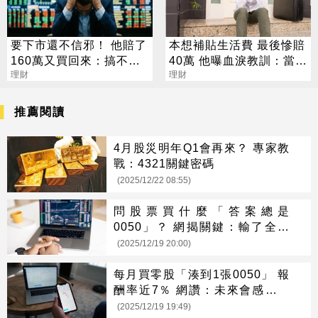
要下市還不信邪！ 他賠了
本想補貼生活費 最後慘賠
160萬又買回來：搞不好
40萬 他曝血淚教訓：當沖
像力積電
理財
是毒藥
理財
推薦閱讀
4月股災明年Q1會再來？ 專家教
戰：4321關鍵密碼
(2025/12/22 08:55)
問股票買什麼「答案總是
0050」？ 網揭關鍵：輸了全市
場陪你
(2025/12/19 20:00)
每月買零股「湊到1張0050」 報
酬率近7％ 網讚：未來會感謝自
己
(2025/12/19 19:49)