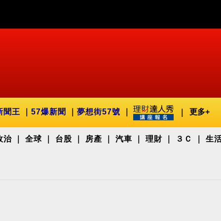
新聞王
57爆新聞
夢想街57號
更多+
政治
全球
台股
房產
汽車
理財
３Ｃ
生