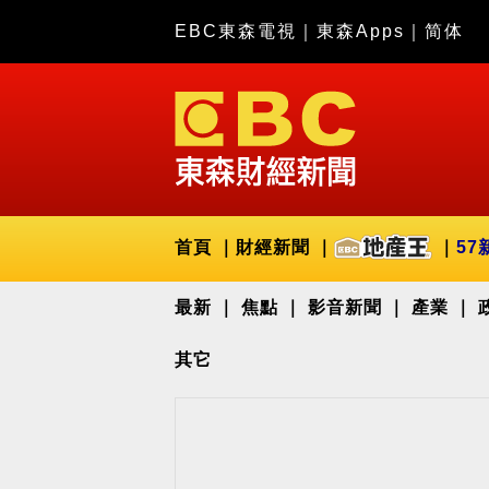
EBC東森電視
｜
東森Apps
｜
简体
首頁
財經新聞
57
最新
焦點
影音新聞
產業
其它