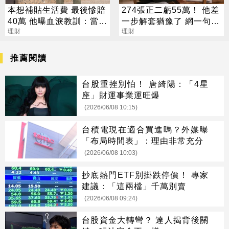
本想補貼生活費 最後慘賠
274張正二虧55萬！ 他差
40萬 他曝血淚教訓：當沖
一步解套猶豫了 網一句話
是毒藥
理財
戳盲點
理財
推薦閱讀
台股重挫別怕！ 唐綺陽：「4星
座」財運事業運旺爆
(2026/06/08 10:15)
台積電現在適合買進嗎？外媒曝
「布局時間表」：理由非常充分
(2026/06/08 10:03)
抄底熱門ETF別掛跌停價！ 專家
建議：「這兩檔」千萬別賣
(2026/06/08 09:24)
台股資金大轉彎？ 達人揭背後關