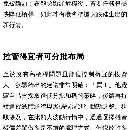
免被斷頭；在解除斷頭危機後，首要任務是盡
快降低槓桿，如此才有機會把握大跌催生出的
新行情。
控管得宜者可分批布局
至於沒有高槓桿問題且部位控制得宜的投資
人，狄驤給出的建議非常明確：「買！」他透
露自己會採取逢低分批加碼的策略，後續再持
續追蹤總體經濟與籌碼狀況進行動態調整。狄
驤提及，在此類大波動行情中，透過選擇權賣
權價差單做多是不錯的處理方式，但鑑於許多