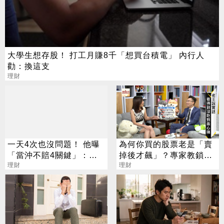
大學生想存股！ 打工月賺8千「想買台積電」 內行人
勸：換這支
理財
一天4次也沒問題！ 他曝
為何你買的股票老是「賣
「當沖不賠4關鍵」：要
掉後才飆」？專家教鎖利
賺很容易
理財
4心法
理財