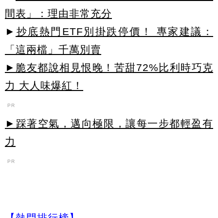
間表」：理由非常充分
►
抄底熱門ETF別掛跌停價！ 專家建議：
「這兩檔」千萬別賣
►脆友都說相見恨晚！苦甜72%比利時巧克
力 大人味爆紅！
PR
►踩著空氣，邁向極限，讓每一步都輕盈有
力
PR
【熱門排行榜】