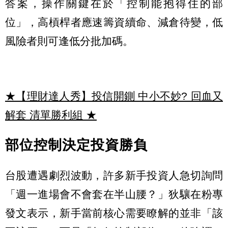
答案，操作關鍵在於「控制能抱得住的部
位」，高槓桿者應速籌資續命、減倉待變，低
風險者則可逢低分批加碼。
★【理財達人秀】投信開鍘 中小不妙? 回血又
解套 清單勝利組
★
部位控制決定投資勝負
台股遭遇劇烈波動，許多新手投資人急切詢問
「週一進場會不會套在半山腰？」狄驤在粉專
發文表示，新手當前核心需要瞭解的並非「該