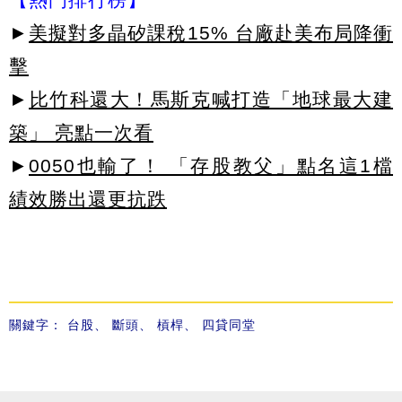
►
美擬對多晶矽課稅15% 台廠赴美布局降衝
擊
►
比竹科還大！馬斯克喊打造「地球最大建
築」 亮點一次看
►
0050也輸了！ 「存股教父」點名這1檔
績效勝出還更抗跌
關鍵字：
台股
、
斷頭
、
槓桿
、
四貸同堂