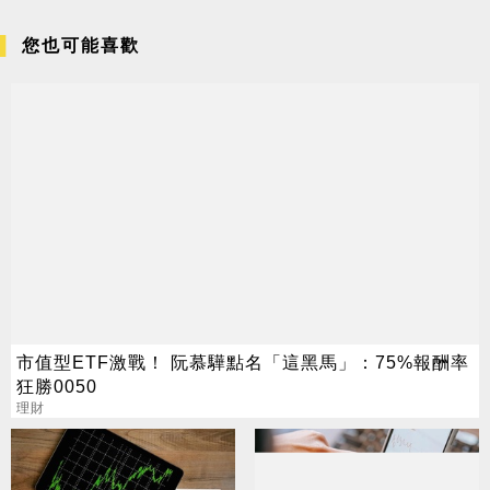
您也可能喜歡
市值型ETF激戰！ 阮慕驊點名「這黑馬」：75%報酬率
狂勝0050
理財