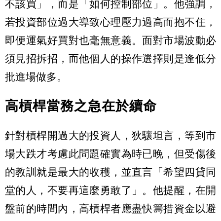
不該買」，而是「如何控制部位」。他強調，
若投資部位過大導致心理壓力過高而抱不住，
即便運氣好買對也毫無意義。面對市場波動必
須見招拆招，而他個人的操作選擇則是逢低分
批進場做多。
高槓桿當務之急在於續命
針對槓桿開過大的投資人，狄驤坦言，等到市
場大跌才考慮此問題確實為時已晚，但受傷後
的教訓就是最大的收穫，並直言「希望四貸同
堂的人，不要再這麼勇敢了」。他提醒，在開
盤前的時間內，高槓桿者應盡快籌措資金以避