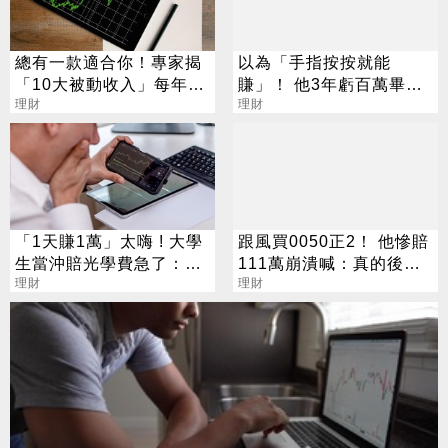
總有一款適合你！專家揭
以為「手指按按就能
「10大被動收入」每年多
賺」！ 他3年虧百萬畢業
領248萬
理財
勸世：玩不贏主力
理財
「1天賺1萬」太嗨 ! 大學
跟風買0050正2！ 他慘賠
生當沖賠光學費急了：不
111萬崩潰喊：真的後悔
敢跟媽說
理財
了
理財