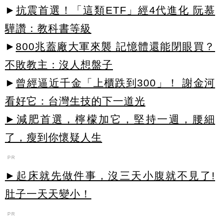
►
抗震首選！「這類ETF」經4代進化 阮慕
驊讚：教科書等級
►
800兆蓋廠大軍來襲 記憶體還能閉眼買？
不敗教主：沒人想盤子
►
曾經逼近千金「上櫃跌到300」！ 謝金河
看好它：台灣生技的下一道光
►減肥首選，檸檬加它，堅持一週，腰細
了，瘦到你懷疑人生
PR
►起床就先做件事，沒三天小腹就不見了!
肚子一天天變小！
PR