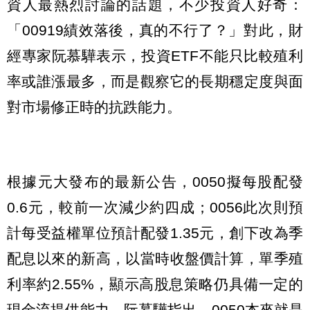
資人最熱烈討論的話題，不少投資人好奇：
「00919績效落後，真的不行了？」對此，財
經專家阮慕驊表示，投資ETF不能只比較殖利
率或誰漲最多，而是觀察它的長期穩定度與面
對市場修正時的抗跌能力。
根據元大發布的最新公告，0050擬每股配發
0.6元，較前一次減少約四成；0056此次則預
計每受益權單位預計配發1.35元，創下改為季
配息以來的新高，以當時收盤價計算，單季殖
利率約2.55%，顯示高股息策略仍具備一定的
現金流提供能力。阮慕驊指出，0050本來就是