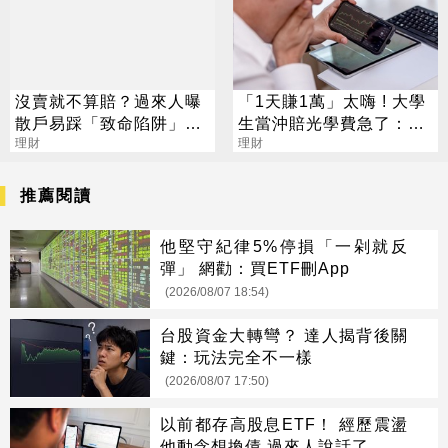
沒賣就不算賠？過來人曝
「1天賺1萬」太嗨 ! 大學
散戶易踩「致命陷阱」3
生當沖賠光學費急了：不
種解法一次看
理財
敢跟媽說
理財
推薦閱讀
他堅守紀律5%停損「一剁就反
彈」 網勸：買ETF刪App
(2026/08/07 18:54)
台股資金大轉彎？ 達人揭背後關
鍵：玩法完全不一樣
(2026/08/07 17:50)
以前都存高股息ETF！ 經歷震盪
他動念想換債 過來人說話了