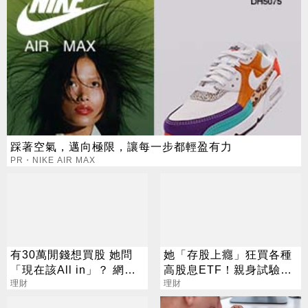
踩著空氣，邁向極限，讓每一步都輕盈有力
PR・NIKE AIR MAX
有30萬閒錢想買股 她問
她「存股上癮」狂買各種
「現在該All in」？ 網推
高股息ETF！親身試驗：
這檔：明年換新家
理財
這檔耐震
理財