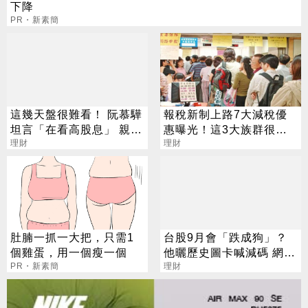
下降
PR・新素簡
這幾天盤很難看！ 阮慕驊
報稅新制上路7大減稅優
坦言「在看高股息」 親揭
惠曝光！這3大族群很有
下檔保護真面目
理財
感？
理財
肚腩一抓一大把，只需1
台股9月會「跌成狗」？
個雞蛋，用一個瘦一個
他曬歷史圖卡喊減碼 網看
PR・新素簡
法兩極
理財