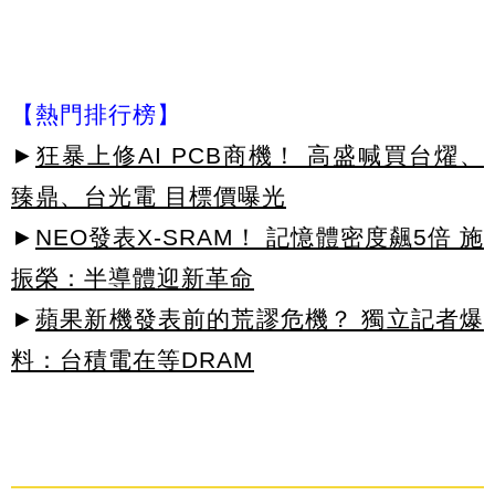
【熱門排行榜】
►
狂暴上修AI PCB商機！ 高盛喊買台燿、
臻鼎、台光電 目標價曝光
►
NEO發表X-SRAM！ 記憶體密度飆5倍 施
振榮：半導體迎新革命
►
蘋果新機發表前的荒謬危機？ 獨立記者爆
料：台積電在等DRAM