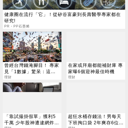
健康圈在流行「它」！從矽谷富豪到長壽醫學專家都在
研究!
PR・PP石墨烯
曾經台灣錢淹腳目！ 專家
在家或拜廟都能補財庫 專
見「1數據」驚呆：這代
家曝6個迎神最佳時機
淹到天靈蓋
理財
理財
「靠試撮掛假單」獲利5
超狂水桶存錢法！男每天
千萬 少年股神遭逮網炸
下班掏口袋 2年爽存6位數