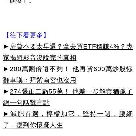
「崩盤」。
【往下看更多】
►
房貸不要太早還？拿去買ETF穩賺4%？專
家揭短影音沒說完的真相
►
200萬翻倍還不夠！ 他再貸600萬炒股慘
翻車嘆：拜紫南宮也沒用
►
274張正二虧55萬！ 他差一步解套猶豫了
網一句話戳盲點
►減肥首選，檸檬加它，堅持一週，腰細
了，瘦到你懷疑人生