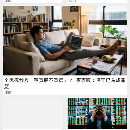
鍋：主力不都這樣玩
理財
年終
理財
全民瘋炒股「寧買股不買房」？ 專家嘆：保守已為成罪
惡
理財