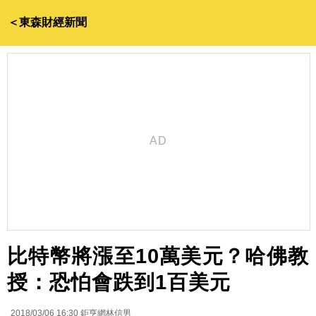
＜東森財經新聞
比特幣將漲至10萬美元？哈佛教
授：恐怕會跌到1百美元
2018/03/06 16:30
鉅亨網林信男