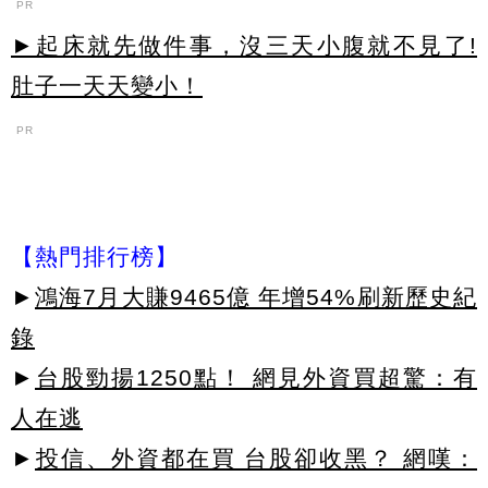
PR
►起床就先做件事，沒三天小腹就不見了!
肚子一天天變小！
PR
【熱門排行榜】
►
鴻海7月大賺9465億 年增54%刷新歷史紀
錄
►
台股勁揚1250點！ 網見外資買超驚：有
人在逃
►
投信、外資都在買 台股卻收黑？ 網嘆：