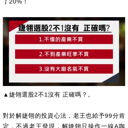
了20%！
▲婕翎選股2不1沒有 正確嗎？。
對於解婕翎的投資心法，老王也給予99分肯
定，不過老王發現，解婕翎只操作一線A咖