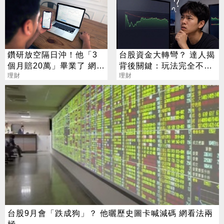
鑽研放空隔日沖！他「3
台股資金大轉彎？ 達人揭
個月賠20萬」畢業了 網
背後關鍵：玩法完全不一
笑：真天才
理財
樣
理財
台股9月會「跌成狗」？ 他曬歷史圖卡喊減碼 網看法兩