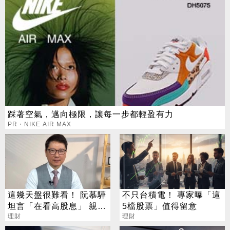
踩著空氣，邁向極限，讓每一步都輕盈有力
PR・NIKE AIR MAX
這幾天盤很難看！ 阮慕驊
不只台積電！ 專家曝「這
坦言「在看高股息」 親揭
5檔股票」值得留意
下檔保護真面目
理財
理財