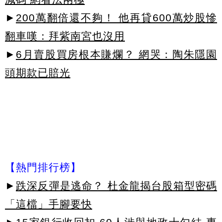
►
200萬翻倍還不夠！ 他再貸600萬炒股慘
翻車嘆：拜紫南宮也沒用
►
6月賣股買房根本賺爛？ 網哭：陶朱隱園
頭期款已賠光
【熱門排行榜】
►
跌深反彈是逃命？ 杜金龍揭台股箱型密碼
「這檔」手腳要快