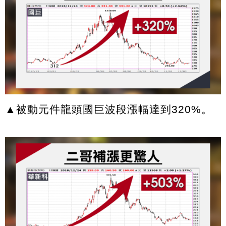
▲被動元件龍頭國巨波段漲幅達到320%。