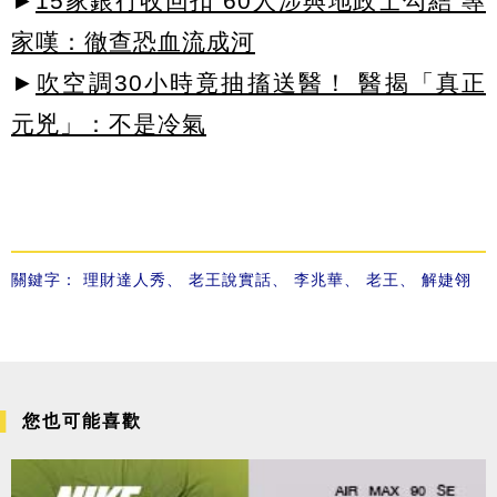
►
15家銀行收回扣 60人涉與地政士勾結 專
家嘆：徹查恐血流成河
►
吹空調30小時竟抽搐送醫！ 醫揭「真正
元兇」：不是冷氣
關鍵字：
理財達人秀
、
老王說實話
、
李兆華
、
老王
、
解婕翎
您也可能喜歡