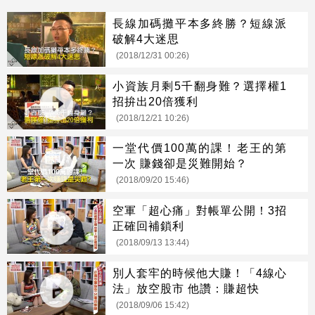
長線加碼攤平本多終勝？短線派
破解4大迷思
(2018/12/31 00:26)
小資族月剩5千翻身難？選擇權1
招拚出20倍獲利
(2018/12/21 10:26)
一堂代價100萬的課！老王的第
一次 賺錢卻是災難開始？
(2018/09/20 15:46)
空軍「超心痛」對帳單公開！3招
正確回補鎖利
(2018/09/13 13:44)
別人套牢的時候他大賺！「4線心
法」放空股市 他讚：賺超快
(2018/09/06 15:42)