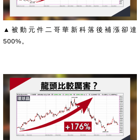
▲被動元件二哥華新科落後補漲卻達
500%。