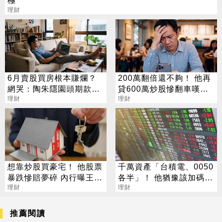
極
理財
6月賣股買房根本賺爛？
200萬翻倍還不夠！ 他再
網哭：陶朱隱園頭期款已
貸600萬炒股慘翻車嘆：
賠光
理財
拜紫南宮也沒用
理財
想靠炒股買豪宅！ 他股票
千萬資產「台積電、0050
暴跌慘賠夢碎 內行曝王道
各半」！ 他猶豫該加碼誰
策略
理財
網推這檔：費用更低
理財
推薦閱讀