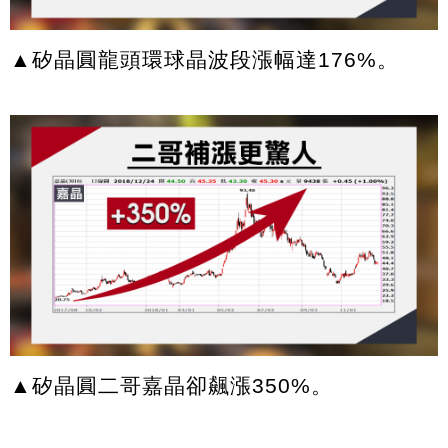
▲矽晶圓龍頭環球晶波段漲幅達176%。
▲矽晶圓二哥嘉晶卻飆漲350%。