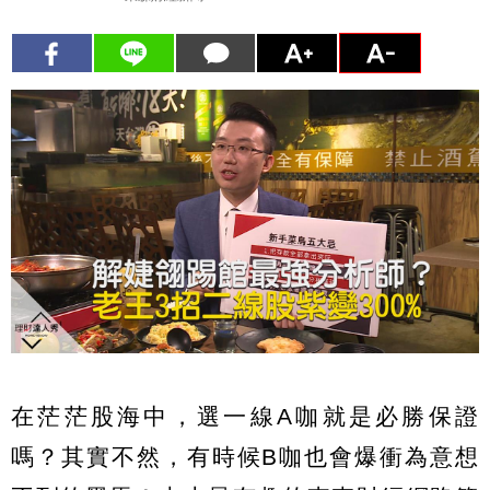
在茫茫股海中，選一線A咖就是必勝保證
嗎？其實不然，有時候B咖也會爆衝為意想