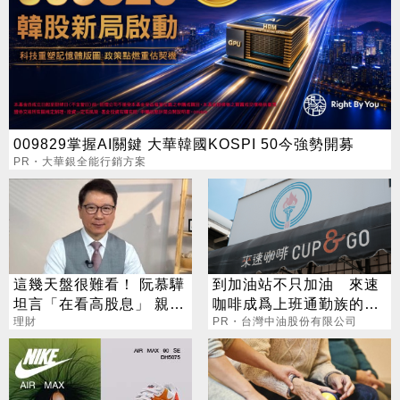
009829掌握AI關鍵 大華韓國KOSPI 50今強勢開募
PR・大華銀全能行銷方案
這幾天盤很難看！ 阮慕驊
到加油站不只加油 來速
坦言「在看高股息」 親揭
咖啡成爲上班通勤族的新
下檔保護真面目
理財
選擇
PR・台灣中油股份有限公司