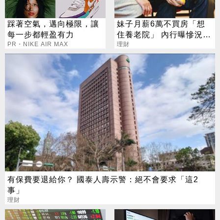
踩著空氣，邁向極限，讓
妹子月薪6萬不買房「想
每一步都輕盈有力
住養老院」 內行曝慘況：
PR・NIKE AIR MAX
有錢也沒用
理財
有保費要退給你？ 國泰人壽示警：絕不會要求「這2
事」
理財