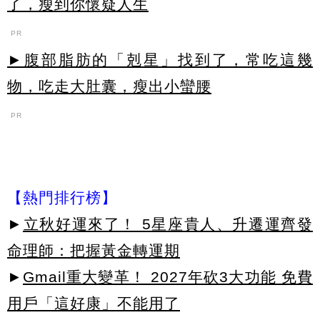
了，瘦到你懷疑人生
PR
►腹部脂肪的「剋星」找到了，常吃這幾
物，吃走大肚囊，瘦出小蠻腰
PR
【熱門排行榜】
►
立秋好運來了！ 5星座貴人、升遷運齊發
命理師：把握黃金轉運期
►
Gmail重大變革！ 2027年砍3大功能 免費
用戶「這好康」不能用了