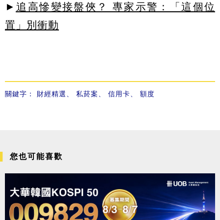
►
追高慘變接盤俠？ 專家示警：「這個位
置」別衝動
關鍵字：
財經精選
、
私菸案
、
信用卡
、
額度
您也可能喜歡