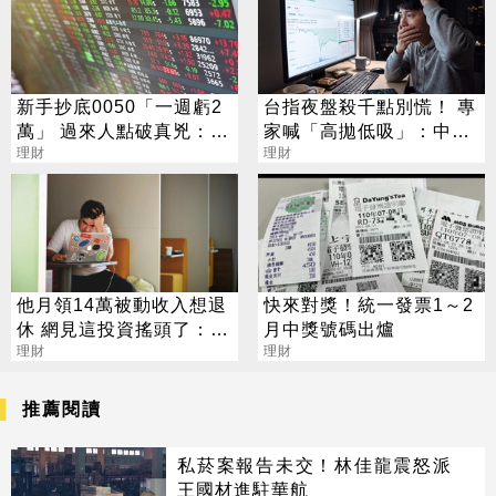
新手抄底0050「一週虧2
台指夜盤殺千點別慌！ 專
萬」 過來人點破真兇：錯
家喊「高拋低吸」：中秋
在這動作
理財
有大肉
理財
他月領14萬被動收入想退
快來對獎！統一發票1～2
休 網見這投資搖頭了：聽
月中獎號碼出爐
起來像詐騙
理財
理財
推薦閱讀
私菸案報告未交！林佳龍震怒派
王國材進駐華航