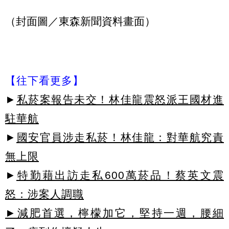
（封面圖／東森新聞資料畫面）
【往下看更多】
►
私菸案報告未交！林佳龍震怒派王國材進
駐華航
►
國安官員涉走私菸！林佳龍：對華航究責
無上限
►
特勤藉出訪走私600萬菸品！蔡英文震
怒：涉案人調職
►減肥首選，檸檬加它，堅持一週，腰細