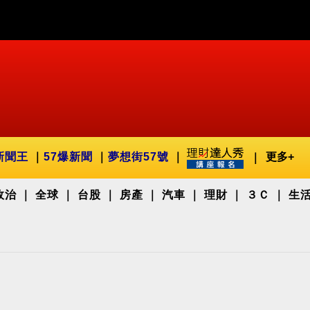
新聞王
57爆新聞
夢想街57號
更多+
政治
全球
台股
房產
汽車
理財
３Ｃ
生