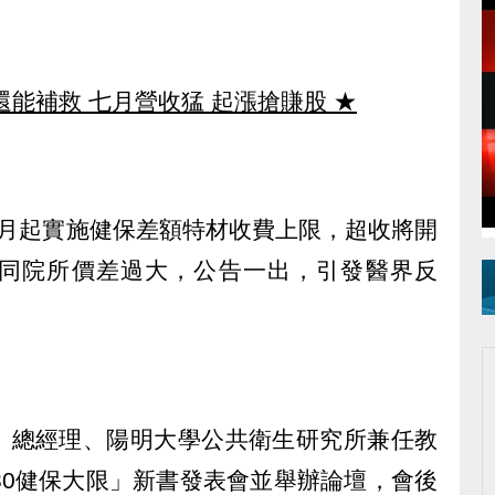
還能補救 七月營收猛 起漲搶賺股
★
8月起實施健保差額特材收費上限，超收將開
同院所價差過大，公告一出，引發醫界反
）總經理、陽明大學公共衛生研究所兼任教
30健保大限」新書發表會並舉辦論壇，會後