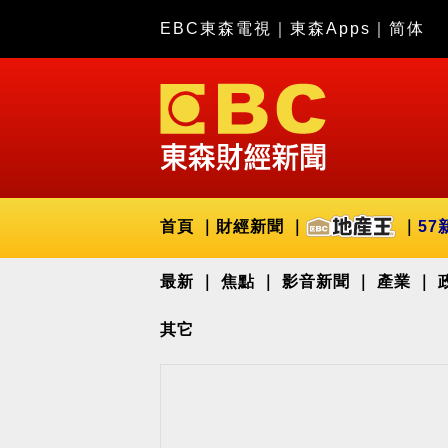
EBC東森電視
｜
東森Apps
｜
简体
首頁
財經新聞
57
最新
焦點
影音新聞
產業
其它