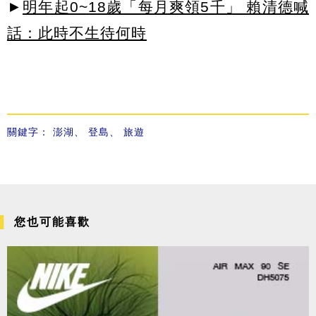
►
明年起0~18歲「每月爽領5千」 賴清德喊
話：此時不生待何時
關鍵字：
澎湖
、
登島
、
旅遊
您也可能喜歡