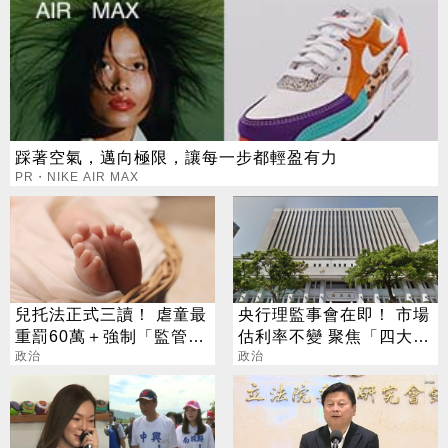
踩著空氣，邁向極限，讓每一步都輕盈有力
PR・NIKE AIR MAX
兒托法正式三讀！ 虐童最
央行理監事會在即！ 市場
重罰60萬＋強制「監管
估利率不變 聚焦「四大議
雲」
政治
題」
政治