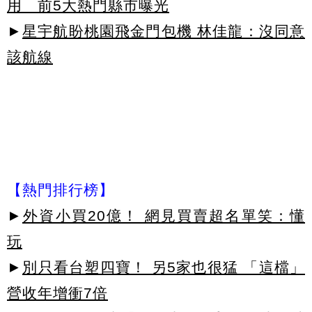
用 前5大熱門縣市曝光
►
星宇航盼桃園飛金門包機 林佳龍：沒同意
該航線
【熱門排行榜】
►
外資小買20億！ 網見買賣超名單笑：懂
玩
►
別只看台塑四寶！ 另5家也很猛 「這檔」
營收年增衝7倍