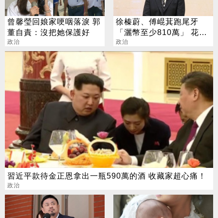
曾馨瑩回娘家哽咽落淚 郭
徐榛蔚、傅崐萁跑尾牙
董自責：沒把她保護好
「灑幣至少810萬」 花蓮
政治
縣府：公款法用
政治
習近平款待金正恩拿出一瓶590萬的酒 收藏家超心痛！
政治