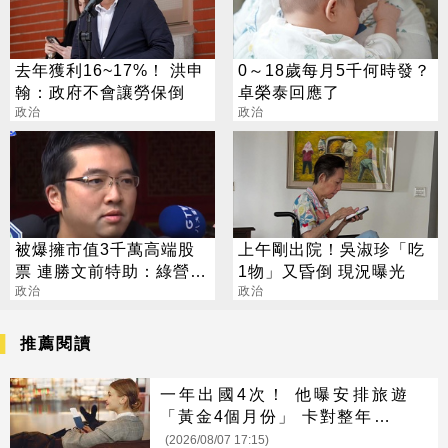
去年獲利16~17%！ 洪申
0～18歲每月5千何時發？
翰：政府不會讓勞保倒
卓榮泰回應了
政治
政治
被爆擁市值3千萬高端股
上午剛出院！吳淑珍「吃
票 連勝文前特助：綠營別
1物」又昏倒 現況曝光
亂潑髒水
政治
政治
推薦閱讀
一年出國4次！ 他曝安排旅遊
「黃金4個月份」 卡對整年活在
期待中
(2026/08/07 17:15)