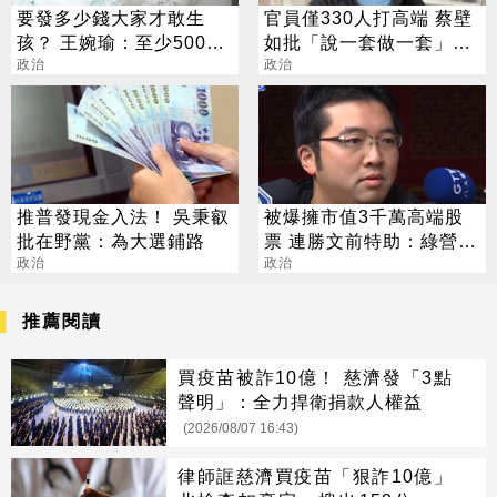
要發多少錢大家才敢生
官員僅330人打高端 蔡壁
孩？ 王婉瑜：至少500萬
如批「說一套做一套」：
才有感
政治
帶頭騙
政治
推普發現金入法！ 吳秉叡
被爆擁市值3千萬高端股
批在野黨：為大選鋪路
票 連勝文前特助：綠營別
政治
亂潑髒水
政治
推薦閱讀
買疫苗被詐10億！ 慈濟發「3點
聲明」：全力捍衛捐款人權益
(2026/08/07 16:43)
律師誆慈濟買疫苗「狠詐10億」