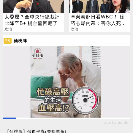
太委屈？全球央行總裁評
卓榮泰赴日看WBC！ 徐
比降至B+ 楊金龍回應了
巧芯爆內幕：害你入死局
政治
的是自己人
政治
仙桃牌
PR
ads by popIn
【仙桃牌】保血平丸(去羚羊角)