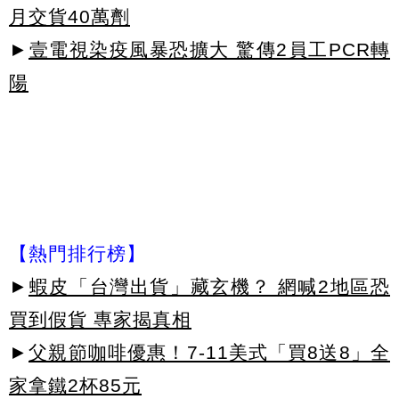
月交貨40萬劑
►
壹電視染疫風暴恐擴大 驚傳2員工PCR轉
陽
【熱門排行榜】
►
蝦皮「台灣出貨」藏玄機？ 網喊2地區恐
買到假貨 專家揭真相
►
父親節咖啡優惠！7-11美式「買8送8」全
家拿鐵2杯85元