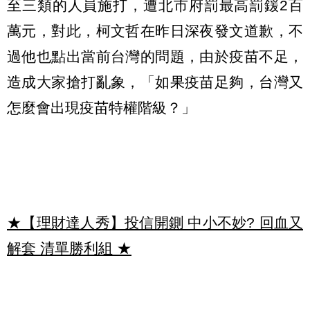
至三類的人員施打，遭北市府罰最高罰鍰2百
萬元，對此，柯文哲在昨日深夜發文道歉，不
過他也點出當前台灣的問題，由於疫苗不足，
造成大家搶打亂象，「如果疫苗足夠，台灣又
怎麼會出現疫苗特權階級？」
★【理財達人秀】投信開鍘 中小不妙? 回血又
解套 清單勝利組
★