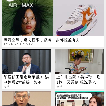
踩著空氣，邁向極限，讓每一步都輕盈有力
PR・NIKE AIR MAX
印度移工引進爆爭議！ 洪
上午剛出院！吳淑珍「吃
申翰曝2大前提：沒有時
1物」又昏倒 現況曝光
間表
政治
政治