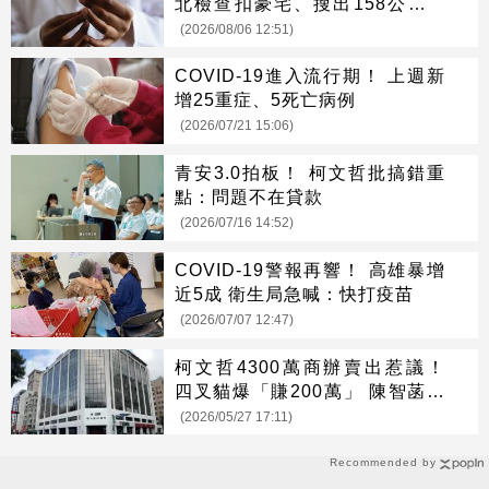
北檢查扣豪宅、搜出158公斤黃
金
(2026/08/06 12:51)
COVID-19進入流行期！ 上週新
增25重症、5死亡病例
(2026/07/21 15:06)
青安3.0拍板！ 柯文哲批搞錯重
點：問題不在貸款
(2026/07/16 14:52)
COVID-19警報再響！ 高雄暴增
近5成 衛生局急喊：快打疫苗
(2026/07/07 12:47)
柯文哲4300萬商辦賣出惹議！
四叉貓爆「賺200萬」 陳智菡回
應了
(2026/05/27 17:11)
Recommended by