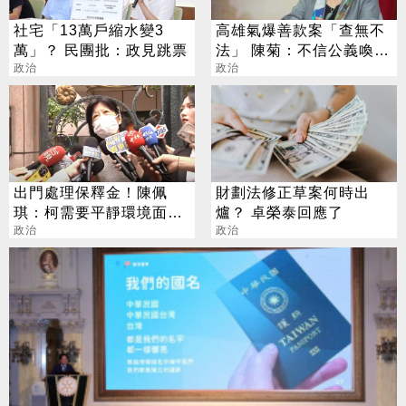
社宅「13萬戶縮水變3
高雄氣爆善款案「查無不
萬」？ 民團批：政見跳票
法」 陳菊：不信公義喚不
政治
回
政治
出門處理保釋金！陳佩
財劃法修正草案何時出
琪：柯需要平靜環境面對
爐？ 卓榮泰回應了
官司
政治
政治