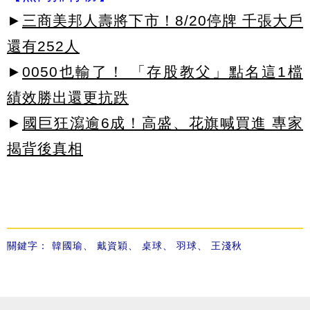
►
三商美邦人壽將下市！8/20停牌 千張大戶
還有252人
►
0050也輸了！ 「存股教父」點名這1檔
績效勝出還更抗跌
►
國巨狂瀉逾6成！高盛、花旗喊買進 專家
揭背後真相
關鍵字：
韓國瑜
、
戴資穎
、
桌球
、
羽球
、
王淺秋