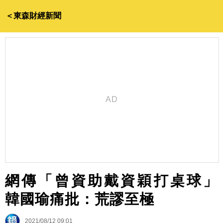
＜東森財經新聞
網傳「曾資助戴資穎打桌球」
韓國瑜痛批：荒謬至極
2021/08/12 09:01