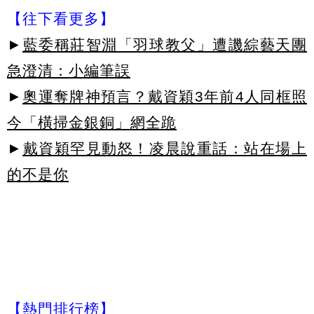
【往下看更多】
►
藍委稱莊智淵「羽球教父」遭譏綜藝天團
急澄清：小編筆誤
►
奧運奪牌神預言？戴資穎3年前4人同框照
今「橫掃金銀銅」網全跪
►
戴資穎罕見動怒！凌晨說重話：站在場上
的不是你
【熱門排行榜】