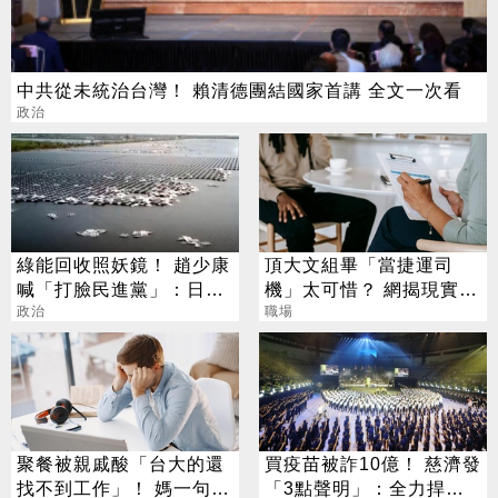
中共從未統治台灣！ 賴清德團結國家首講 全文一次看
政治
綠能回收照妖鏡！ 趙少康
頂大文組畢「當捷運司
喊「打臉民進黨」：日本
機」太可惜？ 網揭現實：
每年50萬噸沒人買單
政治
高中就能考
職場
聚餐被親戚酸「台大的還
買疫苗被詐10億！ 慈濟發
找不到工作」！ 媽一句神
「3點聲明」：全力捍衛