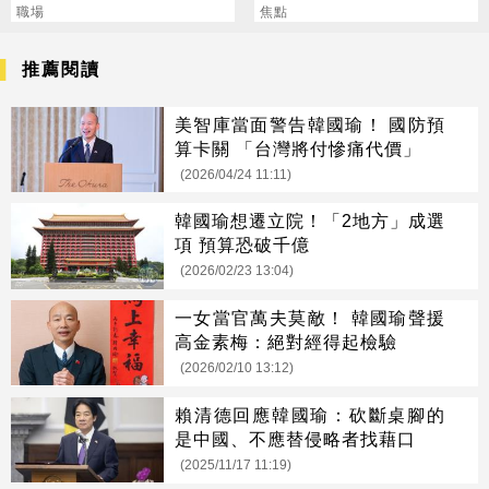
回戰場秒靜音
職場
捐款人權益
焦點
推薦閱讀
美智庫當面警告韓國瑜！ 國防預
算卡關 「台灣將付慘痛代價」
(2026/04/24 11:11)
韓國瑜想遷立院！「2地方」成選
項 預算恐破千億
(2026/02/23 13:04)
一女當官萬夫莫敵！ 韓國瑜聲援
高金素梅：絕對經得起檢驗
(2026/02/10 13:12)
賴清德回應韓國瑜：砍斷桌腳的
是中國、不應替侵略者找藉口
(2025/11/17 11:19)