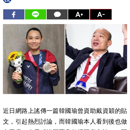
近日網路上謠傳一篇韓國瑜曾資助戴資穎的貼
文，引起熱烈討論，而韓國瑜本人看到後也做