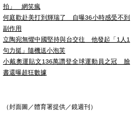
拍」 網笑瘋
何庭歡赴美打到輝瑞了 自曝36小時感受不到
副作用
立陶宛無懼中國堅持與台交往 他發起「1人1
句力挺」隨機送小泡芙
小戴奧運貼文136萬讚登全球運動員之冠 臉
書還曝超狂數據
（封面圖／體育署提供／鏡週刊）