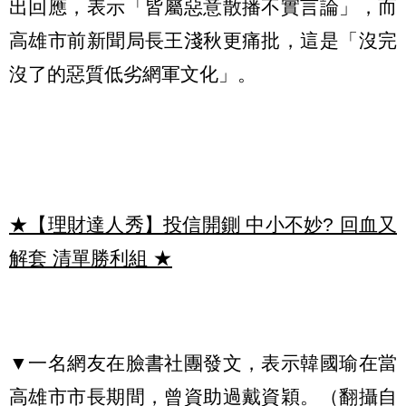
出回應，表示「皆屬惡意散播不實言論」，而
高雄市前新聞局長王淺秋更痛批，這是「沒完
沒了的惡質低劣網軍文化」。
★【理財達人秀】投信開鍘 中小不妙? 回血又
解套 清單勝利組
★
▼一名網友在臉書社團發文，表示韓國瑜在當
高雄市市長期間，曾資助過戴資穎。（翻攝自