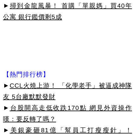
►
掃到金龍風暴！ 首購「單親媽」買40年
公寓 銀行鑑價剩5成
【熱門排行榜】
►
CCL火燒上游！ 「化學老手」被逼成神隊
友 5台廠默默發財
►
台股開高走低收跌170點 網見外資操作
嘆：要反轉了嗎？
►
美銀豪砸81億「幫員工打瘦瘦針」！