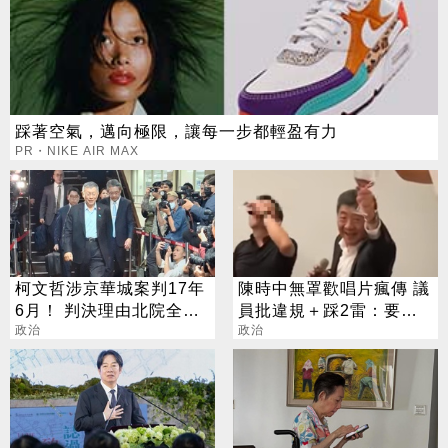
踩著空氣，邁向極限，讓每一步都輕盈有力
PR・NIKE AIR MAX
柯文哲涉京華城案判17年
陳時中無罩歡唱片瘋傳 議
6月！ 判決理由北院全說
員批違規＋踩2雷：要啟
了
政治
動政風調查？
政治