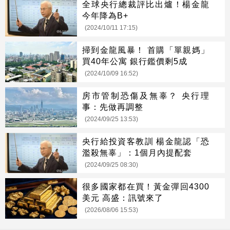
全球央行總裁評比出爐！楊金龍
今年降為B+
(2024/10/11 17:15)
掃到金龍風暴！ 首購「單親媽」
買40年公寓 銀行鑑價剩5成
(2024/10/09 16:52)
房市管制恐傷及無辜？ 央行理
事：先做再調整
(2024/09/25 13:53)
央行給投資客教訓 楊金龍認「恐
濫殺無辜」：1個月內提配套
(2024/09/25 08:30)
很多國家都在買！黃金彈回4300
美元 高盛：訊號來了
(2026/08/06 15:53)