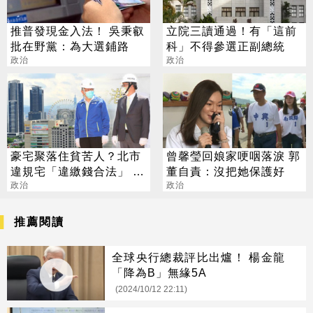
推普發現金入法！ 吳秉叡
立院三讀通過！有「這前
批在野黨：為大選鋪路
科」不得參選正副總統
政治
政治
豪宅聚落住貧苦人？北市
曾馨瑩回娘家哽咽落淚 郭
違規宅「違繳錢合法」 老
董自責：沒把她保護好
婦崩潰要跳樓
政治
政治
推薦閱讀
全球央行總裁評比出爐！ 楊金龍
「降為B」無緣5A
(2024/10/12 22:11)