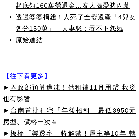
起底領160萬勞退金…友人揭愛賭內幕
透過婆婆捐錢！人死了全變遺產「4兒女
各分150萬」 人妻怒：吞不下怨氣
原始連結
【往下看更多】
►
內政部預算遭凍！估租補11月用罄 救災
也有影響
►
台南首批社宅「年後招租」最低3950元
房型、價格一次看
►
板橋「樂透宅」將解禁！屋主等10年 轉