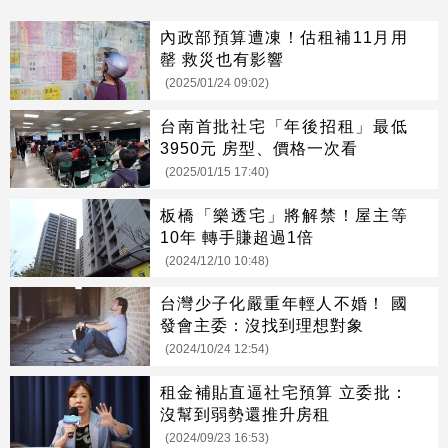
內政部預算遭凍！估租補11月用
罄 救災也有影響
(2025/01/24 09:02)
台南首批社宅「年後招租」最低
3950元 房型、價格一次看
(2025/01/15 17:40)
板橋「樂透宅」將解禁！屋主等
10年 轉手賺超過1倍
(2024/12/10 10:48)
台灣少子化嚴重年輕人不婚！ 國
發會主委：沒找到理想對象
(2024/10/24 12:54)
租金補貼直逼社宅預算 立委批：
沒幫到弱勢還推升房租
(2024/09/23 16:53)