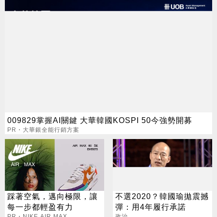
009829掌握AI關鍵 大華韓國KOSPI 50今強勢開募
PR・大華銀全能行銷方案
踩著空氣，邁向極限，讓
不選2020？韓國瑜拋震撼
每一步都輕盈有力
彈：用4年履行承諾
PR・NIKE AIR MAX
政治