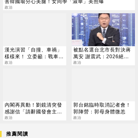
害韓國瑜分心美腿！女同學「淑華」美照曝
政治
漢光演習「自撞、車禍」
被點名選台北市長對決蔣
樣樣來！ 立委籲：戰車裝
萬安 謝震武：2026絕不
行車紀錄器
政治
缺席
政治
內閣再異動！劉鏡清突發
郭台銘臨時取消記者會！
感謝信「請辭國發會主
郭陣營：郭母身體微恙
委」
政治
政治
推薦閱讀