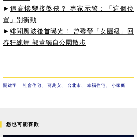
►
追高慘變接盤俠？ 專家示警：「這個位
置」別衝動
►
緋聞風波後首曝光！ 曾馨瑩「女團級」回
春狂練舞 郭董獨自公園散步
關鍵字：
社會住宅
、
蔣萬安
、
台北市
、
幸福住宅
、
小家庭
您也可能喜歡