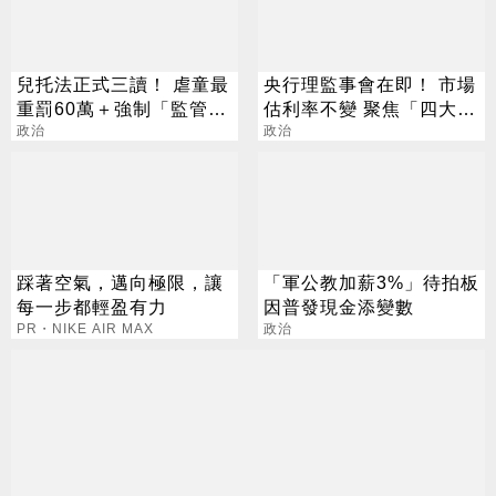
兒托法正式三讀！ 虐童最
央行理監事會在即！ 市場
重罰60萬＋強制「監管
估利率不變 聚焦「四大議
雲」
政治
題」
政治
踩著空氣，邁向極限，讓
「軍公教加薪3%」待拍板
每一步都輕盈有力
因普發現金添變數
PR・NIKE AIR MAX
政治