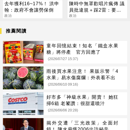
去年獲利16~17%！ 洪申
陳時中無罩歡唱片瘋傳 議
翰：政府不會讓勞保倒
員批違規＋踩2雷：要啟
政治
動政風調查？
政治
推薦閱讀
童年回憶結束！知名「鐵盒水果
糖」將停產 官方回應了
(2026/07/27 15:37)
雨後買水果注意！ 果販示警「4
水果」易水傷腐爛：外表看不出
(2026/06/10 09:16)
好市多「神級水果」開賣！ 她狂
掃6箱 老饕讚：很甜還噴汁
(2026/06/06 20:28)
揭外交遭「三光政策」全面封
鎖！ 陳水扁爆2006出訪秘辛