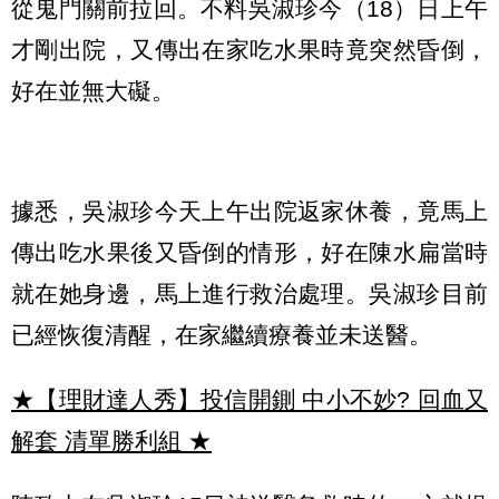
從鬼門關前拉回。不料吳淑珍今（18）日上午
才剛出院，又傳出在家吃水果時竟突然昏倒，
好在並無大礙。
據悉，吳淑珍今天上午出院返家休養，竟馬上
傳出吃水果後又昏倒的情形，好在陳水扁當時
就在她身邊，馬上進行救治處理。吳淑珍目前
已經恢復清醒，在家繼續療養並未送醫。
★【理財達人秀】投信開鍘 中小不妙? 回血又
解套 清單勝利組
★