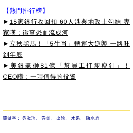
【熱門排行榜】
►
15家銀行收回扣 60人涉與地政士勾結 專
家嘆：徹查恐血流成河
►
立秋黑馬！「5生肖」轉運大逆襲 一路旺
到年底
►
美銀豪砸81億「幫員工打瘦瘦針」！
CEO讚：一項值得的投資
關鍵字：
吳淑珍
、
昏倒
、
出院
、
水果
、
陳水扁