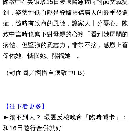
陳致中在吳淑珍15日被送醫急救時的po文就提
到，姿勢性低血壓是脊髓損傷病人的嚴重後遺
症，隨時有致命的風險，讓家人十分憂心。陳
致中當時也寫下對母親的心疼「看到她孱弱的
病體、但堅強的意志力，非常不捨，感恩上蒼
保佑她、憐憫她、賜福她」。
（封面圖／翻攝自陳致中FB）
【往下看更多】
►
湊不到人？ 環團反核晚會「臨時喊卡」：
和16日遊行合併就好