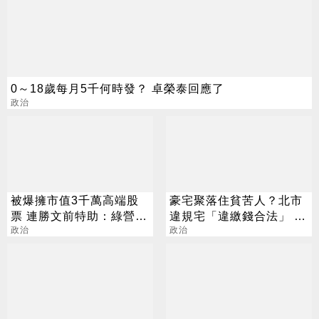
0～18歲每月5千何時發？ 卓榮泰回應了
政治
被爆擁市值3千萬高端股
豪宅聚落住貧苦人？北市
票 連勝文前特助：綠營別
違規宅「違繳錢合法」 老
亂潑髒水
政治
婦崩潰要跳樓
政治