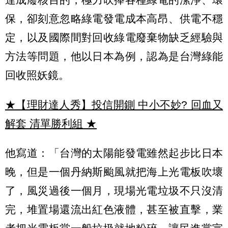
保，卻刻意忽略綠電發電成本高昂、供電不穩
定，以及國際間對回收綠電廢棄物缺乏經驗與
方法等問題，他以日本為例，認為是台灣綠能
回收照妖鏡。
★【理財達人秀】投信開鍘 中小不妙? 回血又
解套 清單勝利組
★
他寫道：「台灣的太陽能發電雖然起步比日本
晚，但是一個丹納斯颱風就把海上光電板吹壞
了，風災過後一個月，現場光電垃圾不只沒清
完，堆置場還流出紅色液體，甚至被直擊，業