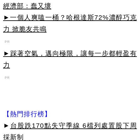
經濟部：蠢又壞
►一個人爽嗑一桶？哈根達斯72%濃醇巧克
力 掀脆友共鳴
PR
►踩著空氣，邁向極限，讓每一步都輕盈有
力
PR
【熱門排行榜】
►
台股跌170點失守季線 6檔列處置股下周
採新制