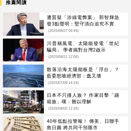
推薦閱讀
遭質疑「涉綠電弊案」 郭智輝急
發3點聲明：堅守清白追究不實
(2025/08/27 09:49)
川普稱風電、太陽能發電「世紀
騙局」 學者揭對台灣2啟示
(2025/08/21 12:06)
散落沿海太陽能板是「浮台」？
藍委怒嗆經濟部：蠢又壞
(2025/07/09 14:24)
日本不只撞人族？ 作家目擊「踢
箱族」嘆：難以理解
(2026/08/05 12:26)
40年低點拉警報！ 傳美、日聯手
救日圓 將共同干預匯市