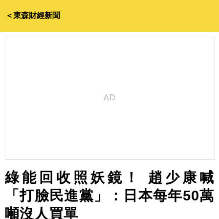
＜東森財經新聞
綠能回收照妖鏡！ 趙少康喊
「打臉民進黨」：日本每年50萬
噸沒人買單