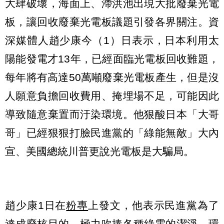
大肆破壞，海面上、滯洪池出現大批廢棄光電
板，讓回收廢棄光電板議題引發各界關注。資
深媒體人趙少康今（1）日表示，日本利用太
陽能發電才13年，已經面臨光電板回收難題，
每年將有高達50萬噸廢棄光電板產生，但是沒
人願意負擔回收費用、掩埋場不足，可能因此
導致隨意棄置而汙染環境。他狠酸日本「大哥
哥」已經狠狠打臉民進黨的「綠能無敵」大內
宣、美國總統川普更說光電板是大騙局。
趙少康1日在
粉專
上發文，他表示民進黨為了
達成廢核目的，極力吹捧各種綠電的潔淨、環