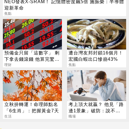
NEO發表X-SRAM！ 記憶體密度飆5倍 施振榮：半導體
迎新革命
焦點
預備金只留「這數字」 剩
遭台灣友邦封鎖16個月！
下拿去錢滾錢 他算完驚
宏國白蝦出口慘崩43%
呼：壓力山大
理財
焦點
立秋拚轉運！命理師點名
考上頂大就贏？ 他見「路
「6生肖」：把握黃金7天
邊1景象」破防：說不清
生活
的挫敗感
職場