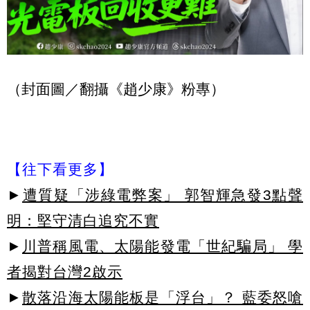
（封面圖／翻攝《趙少康》粉專）
【往下看更多】
►
遭質疑「涉綠電弊案」 郭智輝急發3點聲
明：堅守清白追究不實
►
川普稱風電、太陽能發電「世紀騙局」 學
者揭對台灣2啟示
►
散落沿海太陽能板是「浮台」？ 藍委怒嗆