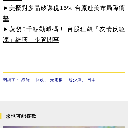
►
美擬對多晶矽課稅15% 台廠赴美布局降衝
擊
►
蒸發5千點勸減碼！ 台股狂飆「友情反急
凍」網嘆：少管閒事
關鍵字：
綠能
、
回收
、
光電板
、
趙少康
、
日本
您也可能喜歡