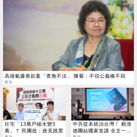
高雄氣爆善款案「查無不法」 陳菊：不信公義喚不回
政治
社宅「13萬戶縮水變3
中共從未統治台灣！ 賴清
萬」？ 民團批：政見跳票
德團結國家首講 全文一次
政治
政治