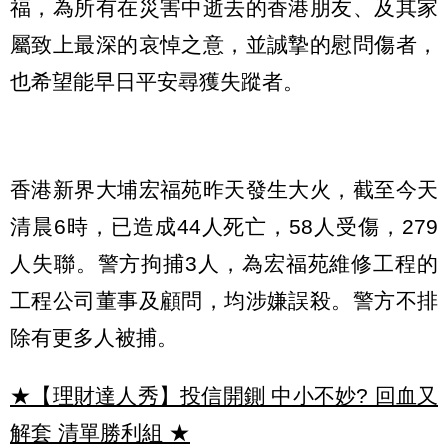
福，為所有在災害中逝去的香港朋友、及其家
屬致上最深的哀悼之意，並誠摯的慰問傷者，
也希望能早日平安尋獲失蹤者。
香港新界大埔宏福苑昨天發生大火，截至今天
清晨6時，已造成44人死亡，58人受傷，279
人失聯。警方拘捕3人，為宏福苑維修工程的
工程公司董事及顧問，均涉嫌誤殺。警方不排
除有更多人被捕。
★【理財達人秀】投信開鍘 中小不妙? 回血又
解套 清單勝利組
★