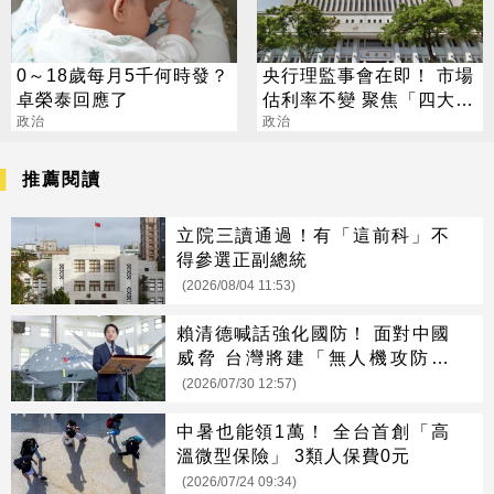
0～18歲每月5千何時發？
央行理監事會在即！ 市場
卓榮泰回應了
估利率不變 聚焦「四大議
政治
題」
政治
推薦閱讀
立院三讀通過！有「這前科」不
得參選正副總統
(2026/08/04 11:53)
賴清德喊話強化國防！ 面對中國
威脅 台灣將建「無人機攻防體
系」
(2026/07/30 12:57)
中暑也能領1萬！ 全台首創「高
溫微型保險」 3類人保費0元
(2026/07/24 09:34)