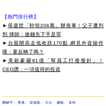
【熱門排行榜】
►
母過世「秒領206萬」辦喪事！父子遭判
刑 律師：搶錢先下手是罪
►
台股開高走低收跌170點 網見外資操作
嘆：要反轉了嗎？
►
美銀豪砸81億「幫員工打瘦瘦針」！
CEO讚：一項值得的投資
關鍵字：
香港
、
宏福苑
、
大火
、
總統
、
哀悼