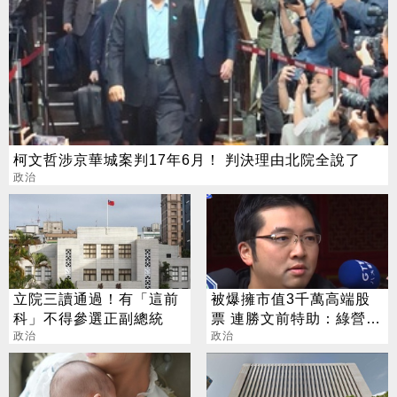
柯文哲涉京華城案判17年6月！ 判決理由北院全說了
政治
立院三讀通過！有「這前
被爆擁市值3千萬高端股
科」不得參選正副總統
票 連勝文前特助：綠營別
政治
亂潑髒水
政治