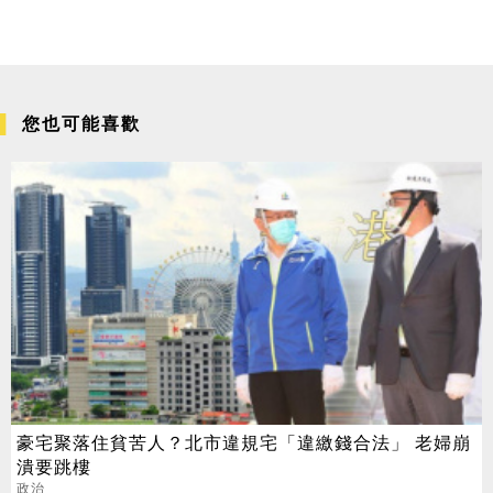
您也可能喜歡
豪宅聚落住貧苦人？北市違規宅「違繳錢合法」 老婦崩
潰要跳樓
政治