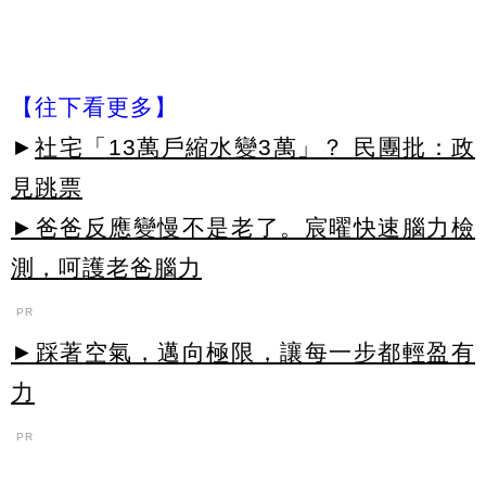
【往下看更多】
►
社宅「13萬戶縮水變3萬」？ 民團批：政
見跳票
►爸爸反應變慢不是老了。宸曜快速腦力檢
測，呵護老爸腦力
PR
►踩著空氣，邁向極限，讓每一步都輕盈有
力
PR