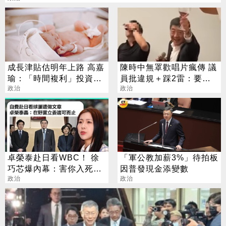
成長津貼估明年上路 高嘉
陳時中無罩歡唱片瘋傳 議
瑜：「時間複利」投資下
員批違規＋踩2雷：要啟
一代
政治
動政風調查？
政治
卓榮泰赴日看WBC！ 徐
「軍公教加薪3%」待拍板
巧芯爆內幕：害你入死局
因普發現金添變數
的是自己人
政治
政治