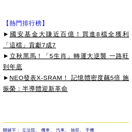
【熱門排行榜】
►
國安基金大賺近百億！買進8檔全獲利
「這檔」貢獻7成7
►
立秋黑馬！「5生肖」轉運大逆襲 一路旺
到年底
►
NEO發表X-SRAM！ 記憶體密度飆5倍 施
振榮：半導體迎新革命
關鍵字：
立法院
、
機車
、
汽車
、
抽菸
、
手機