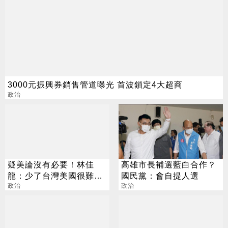
3000元振興券銷售管道曝光 首波鎖定4大超商
政治
疑美論沒有必要！林佳
高雄市長補選藍白合作？
龍：少了台灣美國很難再
國民黨：會自提人選
次偉大
政治
政治