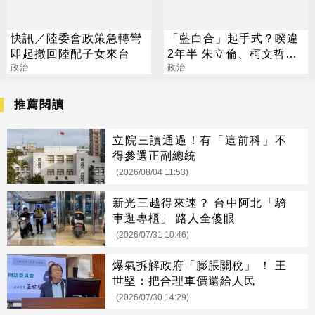
快訊／陸委會政策急轉彎
「藍白合」起手式？睽違
即起撤回陸配子女來台
2年半 朱立倫、柯文哲週
政治
五將同框
政治
推薦閱讀
立院三讀通過！有「這前科」不
得參選正副總統
(2026/08/04 11:53)
新光三越得來速？ 台中阿北「騎
車逛專櫃」 路人全傻眼
(2026/07/31 10:46)
爆氣拆解政府「膨脹關稅」 ！ 王
世堅：把合理車價還給人民
(2026/07/30 14:29)