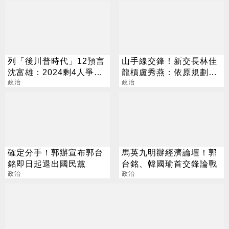
列「後川普時代」12預言
山手線交鋒！新交長林佳
沈富雄：2024剩4人爭大
龍槓盧秀燕：依原規劃推
位
政治
動
政治
確定分手！郭辦宣布郭台
馬英九明辦經濟論壇！郭
銘即日起退出國民黨
台銘、韓國瑜首交鋒論戰
政治
政治