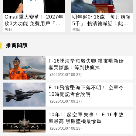
Gmail重大變革！ 2027年
明年起0~18歲「每月爽領
砍3大功能 免費用戶「這
5千」 賴清德喊話：此時
好康」不能用了
焦點
不生待何時
焦點
推薦閱讀
F-16墜海辛柏毅失聯 親友曝新婚
妻哭斷腸：等到快瘋掉
(2026/01/07 09:27)
F-16飛官墜海下落不明！ 空軍今
10時開記者會說明
(2026/01/07 09:17)
10年11起空軍失事！ F-16事故
率最高 黑鷹墜機最慘重
(2026/01/07 08:23)