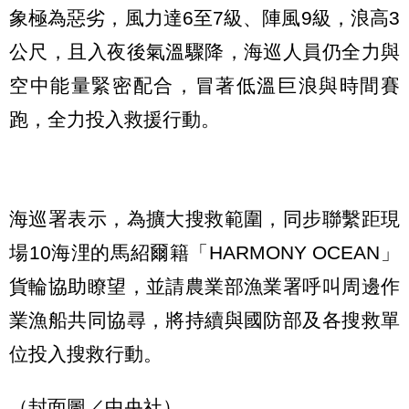
象極為惡劣，風力達6至7級、陣風9級，浪高3
公尺，且入夜後氣溫驟降，海巡人員仍全力與
空中能量緊密配合，冒著低溫巨浪與時間賽
跑，全力投入救援行動。
海巡署表示，為擴大搜救範圍，同步聯繫距現
場10海浬的馬紹爾籍「HARMONY OCEAN」
貨輪協助瞭望，並請農業部漁業署呼叫周邊作
業漁船共同協尋，將持續與國防部及各搜救單
位投入搜救行動。
（封面圖／中央社）