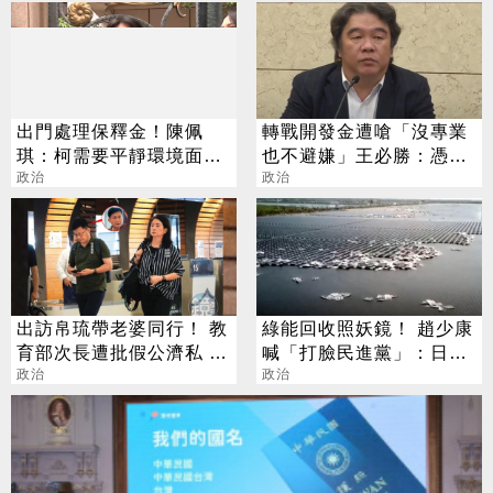
出門處理保釋金！陳佩
轉戰開發金遭嗆「沒專業
琪：柯需要平靜環境面對
也不避嫌」王必勝：憑己
官司
政治
力也不行？
政治
出訪帛琉帶老婆同行！ 教
綠能回收照妖鏡！ 趙少康
育部次長遭批假公濟私 張
喊「打臉民進黨」：日本
廖萬回應了
政治
每年50萬噸沒人買單
政治