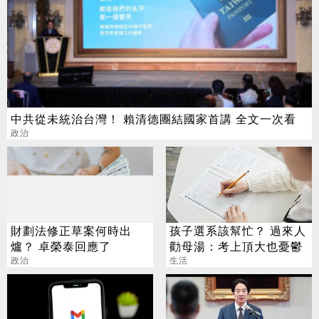
中共從未統治台灣！ 賴清德團結國家首講 全文一次看
政治
財劃法修正草案何時出
孩子選系該幫忙？ 過來人
爐？ 卓榮泰回應了
勸母湯：考上頂大也憂鬱
政治
生活