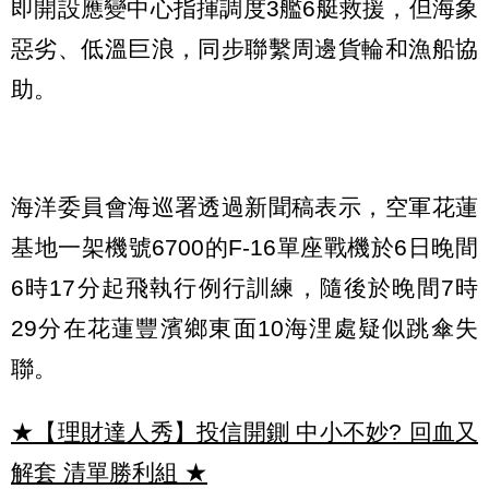
即開設應變中心指揮調度3艦6艇救援，但海象
惡劣、低溫巨浪，同步聯繫周邊貨輪和漁船協
助。
海洋委員會海巡署透過新聞稿表示，空軍花蓮
基地一架機號6700的F-16單座戰機於6日晚間
6時17分起飛執行例行訓練，隨後於晚間7時
29分在花蓮豐濱鄉東面10海浬處疑似跳傘失
聯。
★【理財達人秀】投信開鍘 中小不妙? 回血又
解套 清單勝利組
★