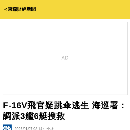
＜東森財經新聞
F-16V飛官疑跳傘逃生 海巡署：
調派3艦6艇搜救
2026/01/07 08:14
中央社