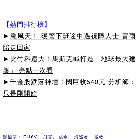
【熱門排行榜】
►
颱風天！ 暖警下班途中遇視障人士 冒雨
陪走回家
►
比竹科還大！馬斯克喊打造「地球最大建
築」 亮點一次看
►
千金股跌落神壇！國巨收540元 分析師：
只是剛開始
關鍵字：
F-16V
、
飛官
、
跳傘
、
海巡署
、
搜救