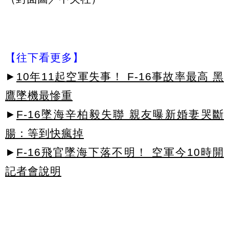
【往下看更多】
►
10年11起空軍失事！ F-16事故率最高 黑
鷹墜機最慘重
►
F-16墜海辛柏毅失聯 親友曝新婚妻哭斷
腸：等到快瘋掉
►
F-16飛官墜海下落不明！ 空軍今10時開
記者會說明