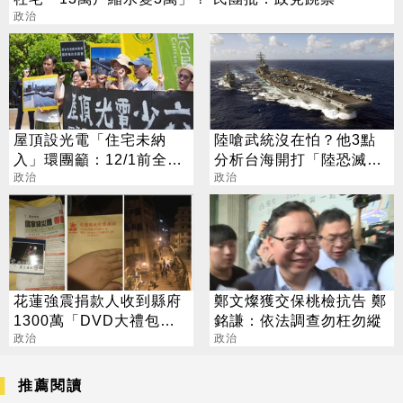
政治
屋頂設光電「住宅未納
陸嗆武統沒在怕？他3點
入」環團籲：12/1前全面
分析台海開打「陸恐滅
實施
政治
亡」
政治
花蓮強震捐款人收到縣府
鄭文燦獲交保桃檢抗告 鄭
1300萬「DVD大禮包」
銘謙：依法調查勿枉勿縱
網友譙爆
政治
政治
推薦閱讀