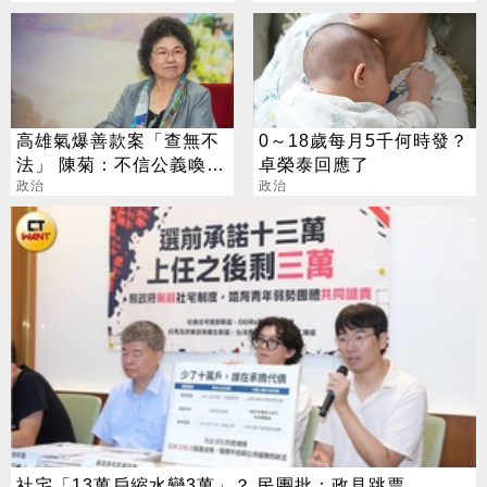
高雄氣爆善款案「查無不
0～18歲每月5千何時發？
法」 陳菊：不信公義喚不
卓榮泰回應了
回
政治
政治
社宅「13萬戶縮水變3萬」？ 民團批：政見跳票