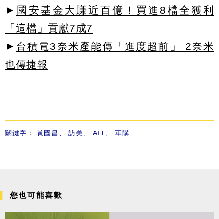
►
國安基金大賺近百億！買進8檔全獲利
「這檔」貢獻7成7
►
台積電3奈米產能傳「進度超前」 2奈米
也傳捷報
關鍵字：
黃國昌
、
訪美
、
AIT
、
軍購
您也可能喜歡