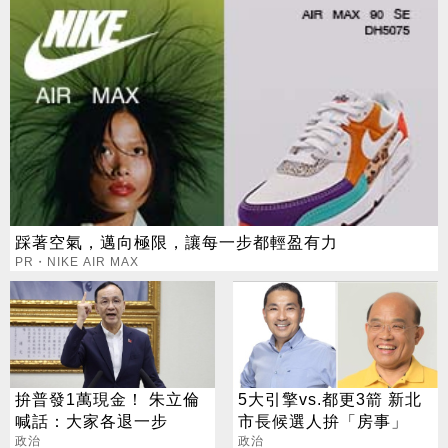
踩著空氣，邁向極限，讓每一步都輕盈有力
PR・NIKE AIR MAX
拚普發1萬現金！ 朱立倫
5大引擎vs.都更3箭 新北
喊話：大家各退一步
市長候選人拚「房事」
政治
政治