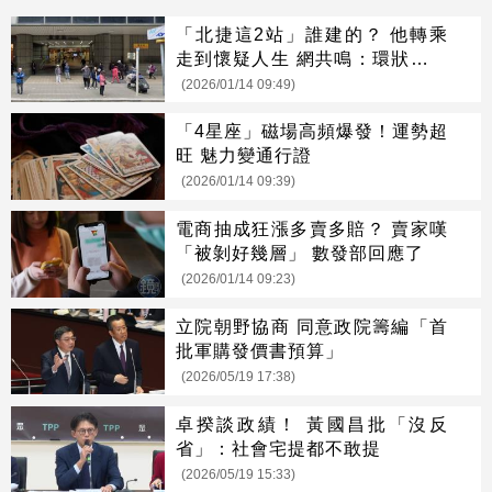
「北捷這2站」誰建的？ 他轉乘
走到懷疑人生 網共鳴：環狀線更
爛
(2026/01/14 09:49)
「4星座」磁場高頻爆發！運勢超
旺 魅力變通行證
(2026/01/14 09:39)
電商抽成狂漲多賣多賠？ 賣家嘆
「被剝好幾層」 數發部回應了
(2026/01/14 09:23)
立院朝野協商 同意政院籌編「首
批軍購發價書預算」
(2026/05/19 17:38)
卓揆談政績！ 黃國昌批「沒反
省」：社會宅提都不敢提
(2026/05/19 15:33)