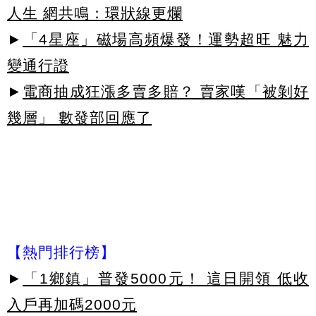
人生 網共鳴：環狀線更爛
►
「4星座」磁場高頻爆發！運勢超旺 魅力
變通行證
►
電商抽成狂漲多賣多賠？ 賣家嘆「被剝好
幾層」 數發部回應了
【熱門排行榜】
►
「1鄉鎮」普發5000元！ 這日開領 低收
入戶再加碼2000元