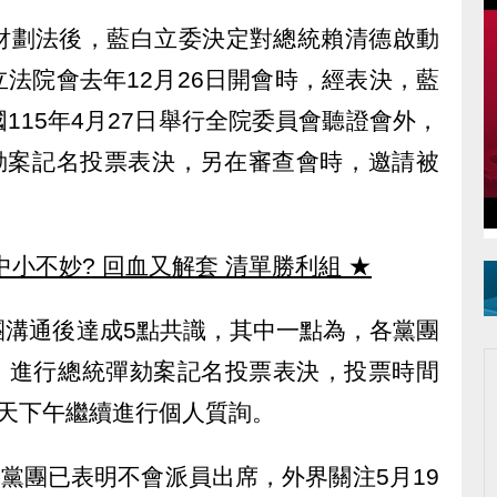
財劃法後，藍白立委決定對總統賴清德啟動
法院會去年12月26日開會時，經表決，藍
115年4月27日舉行全院委員會聽證會外，
彈劾案記名投票表決，另在審查會時，邀請被
中小不妙? 回血又解套 清單勝利組
★
團溝通後達成5點共識，其中一點為，各黨團
會，進行總統彈劾案記名投票表決，投票時間
當天下午繼續進行個人質詢。
進黨團已表明不會派員出席，外界關注5月19