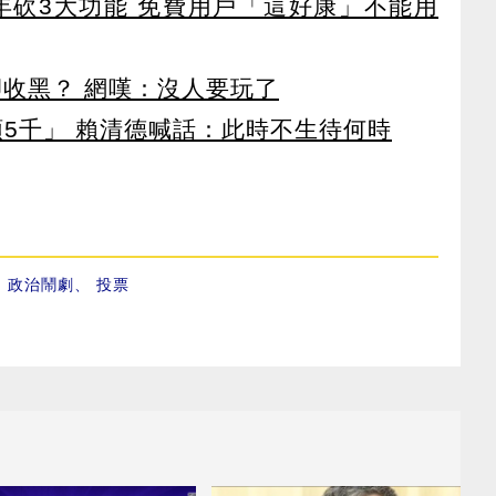
27年砍3大功能 免費用戶「這好康」不能用
卻收黑？ 網嘆：沒人要玩了
領5千」 賴清德喊話：此時不生待何時
、
政治鬧劇
、
投票