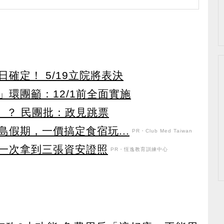
確定！ 5/19立院將表決
環團籲：12/1前全面實施
」？ 民團批：政見跳票
假期，一價搞定食宿玩...
PR・Club Med Taiwan
！一次拿到三張資安證照
PR・恆逸教育訓練中心