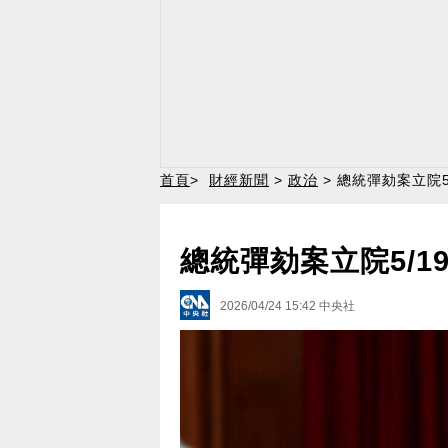
首頁
>
財經新聞
>
政治
> 總統彈劾案立院5
總統彈劾案立院5/1
2026/04/24 15:42
中央社