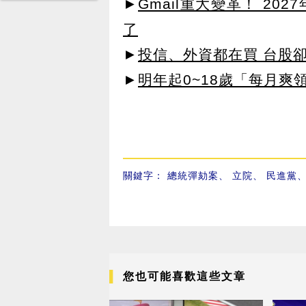
►
Gmail重大變革！ 20
了
►
投信、外資都在買 台股
►
明年起0~18歲「每月爽
關鍵字：
總統彈劾案
、
立院
、
民進黨
您也可能喜歡這些文章