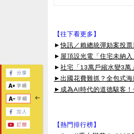
【往下看更多】
►
快訊／賴總統彈劾案投票日
►
屋頂設光電「住宅未納入」
►
社宅「13萬戶縮水變3萬
►出國花費難抓？全包式海島
►成為AI時代的道德駭客
【熱門排行榜】