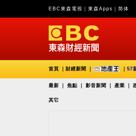
EBC東森電視
｜
東森Apps
｜
简体
首頁
財經新聞
57
最新
焦點
影音新聞
產業
其它