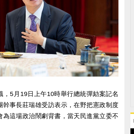
，5月19日上午10時舉行總統彈劾案記名
團幹事長莊瑞雄受訪表示，在野把憲政制度
會為這場政治鬧劇背書，當天民進黨立委不