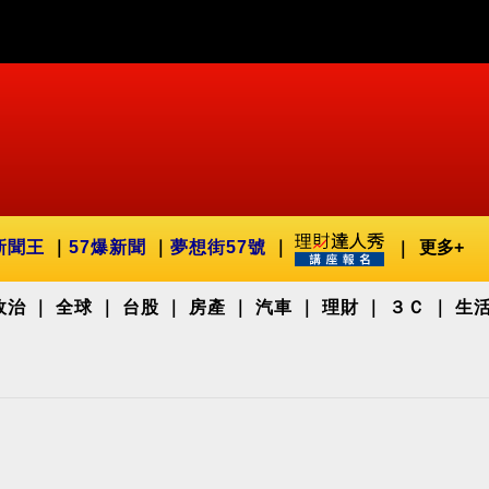
新聞王
57爆新聞
夢想街57號
更多+
政治
全球
台股
房產
汽車
理財
３Ｃ
生